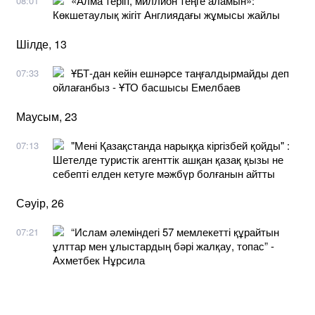
«Алма теріп, миллион теңге аламын»:
08:01
Көкшетаулық жігіт Англиядағы жұмысы жайлы
Шілде, 13
ҰБТ-дан кейін ешнәрсе таңғалдырмайды деп
07:33
ойлағанбыз - ҰТО басшысы Емелбаев
Маусым, 23
"Мені Қазақстанда нарыққа кіргізбей қойды" :
07:13
Шетелде туристік агенттік ашқан қазақ қызы не
себепті елден кетуге мәжбүр болғанын айтты
Сәуір, 26
“Ислам әлеміндегі 57 мемлекетті құрайтын
07:21
ұлттар мен ұлыстардың бәрі жалқау, топас” -
Ахметбек Нұрсила