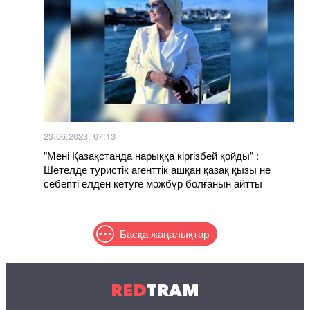
23.06.2023, 07:13
"Мені Қазақстанда нарыққа кіргізбей қойды" :
Шетелде туристік агенттік ашқан қазақ қызы не
себепті елден кетуге мәжбүр болғанын айтты
Басқа жаңалықтар
RED
TRAM