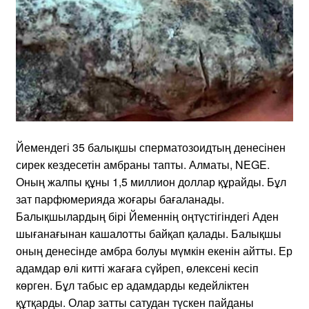
Йемендегі 35 балықшы сперматозоидтың денесінен
сирек кездесетін амбраны тапты. Алматы, NEGE.
Оның жалпы құны 1,5 миллион доллар құрайды. Бұл
зат парфюмерияда жоғары бағаланады.
Балықшылардың бірі Йеменнің оңтүстігіндегі Аден
шығанағынан кашалотты байқап қалады. Балықшы
оның денесінде амбра болуы мүмкін екенін айтты. Ер
адамдар өлі китті жағаға сүйреп, өлексені кесіп
көрген. Бұл табыс ер адамдарды кедейліктен
құтқарды. Олар затты сатудан түскен пайданы