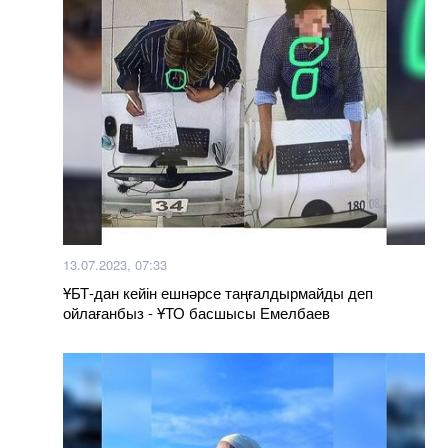
13.07.2023, 07:33
ҰБТ-дан кейін ешнәрсе таңғалдырмайды деп
ойлағанбыз - ҰТО басшысы Емелбаев