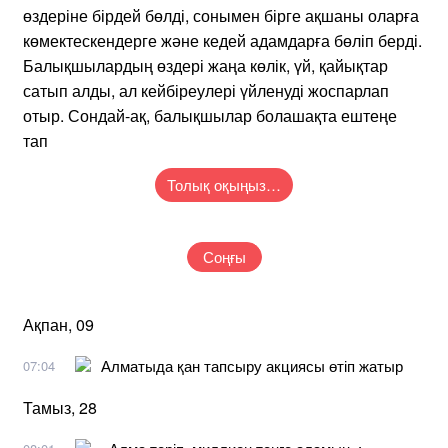
өздеріне бірдей бөлді, сонымен бірге ақшаны оларға
көмектескендерге және кедей адамдарға бөліп берді.
Балықшылардың өздері жаңа көлік, үй, қайықтар
сатып алды, ал кейбіреулері үйленуді жоспарлап
отыр. Сондай-ақ, балықшылар болашақта ештеңе
тап
Толық оқыңыз…
Соңғы
Ақпан, 09
Алматыда қан тапсыру акциясы өтіп жатыр
07:04
Тамыз, 28