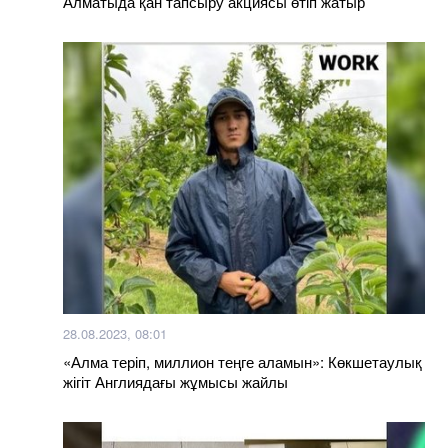
Алматыда қан тапсыру акциясы өтіп жатыр
28.08.2023, 08:01
«Алма теріп, миллион теңге аламын»: Көкшетаулық
жігіт Англиядағы жұмысы жайлы