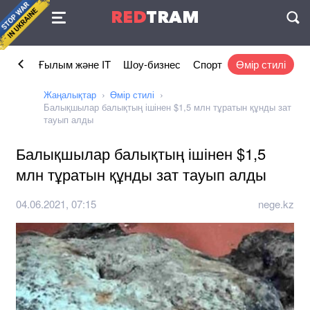
Келісімі
RED
TRAM
П
омика
Ғылым және IT
Шоу-бизнес
Спорт
Өмір стилі
Жаңалықтар
Өмір стилі
Балықшылар балықтың ішінен $1,5 млн тұратын құнды зат
тауып алды
Балықшылар балықтың ішінен $1,5
млн тұратын құнды зат тауып алды
04.06.2021, 07:15
nege.kz