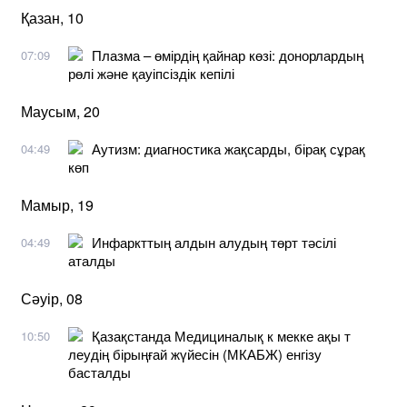
Қазан, 10
Плазма – өмірдің қайнар көзі: донорлардың
07:09
рөлі және қауіпсіздік кепілі
Маусым, 20
Аутизм: диагностика жақсарды, бірақ сұрақ
04:49
көп
Мамыр, 19
Инфаркттың алдын алудың төрт тәсілі
04:49
аталды
Сәуір, 08
Қазақстанда Медициналық к мекке ақы т
10:50
леудің бірыңғай жүйесін (МКАБЖ) енгізу
басталды