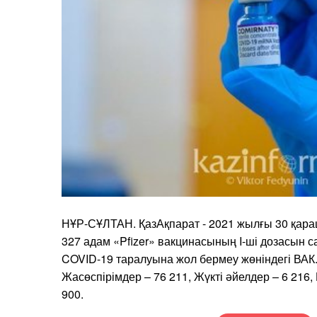
НҰР-СҰЛТАН. ҚазАқпарат - 2021 жылғы 30 қар
327 адам «Pfizer» вакцинасының I-ші дозасын 
COVID-19 таралуына жол бермеу жөніндегі ВАК.
Жасөспірімдер – 76 211, Жүкті әйелдер – 6 216,
900.