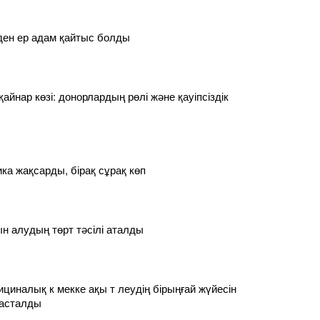
ден ер адам қайтыс болды
қайнар көзі: донорлардың рөлі және қауіпсіздік
ка жақсарды, бірақ сұрақ көп
 алудың төрт тәсілі аталды
циналық к мекке ақы т леудің бірыңғай жүйесін
басталды