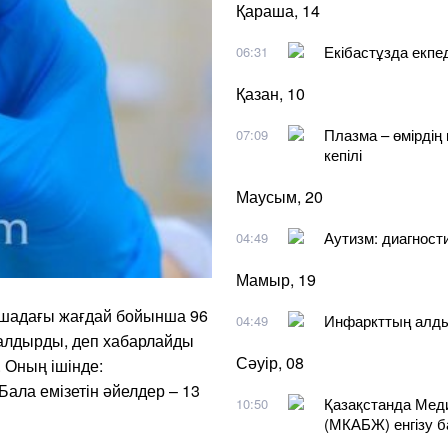
Қараша, 14
Екібастұзда екпе
06:31
Қазан, 10
Плазма – өмірдің 
07:09
кепілі
Маусым, 20
Аутизм: диагности
04:49
Мамыр, 19
ашадағы жағдай бойынша 96
Инфаркттың алдын
04:49
салдырды, деп хабарлайды
Сәуір, 08
 Оның ішінде:
 Бала емізетін әйелдер – 13
Қазақстанда Меди
10:50
(МКАБЖ) енгізу 