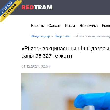
RED
TRAM
Барлық
Саясат
Қоғам
Экономика
Ғылы
Жаңалықтар
Өмір стилі
«Pfizer» вакцинасының
«Pfizer» вакцинасының I-ші дозас
саны 96 327-ге жетті
01.12.2021, 02:54