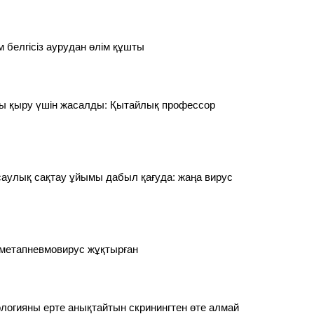
м белгісіз аурудан өлім құшты
ы қыру үшін жасалды: Қытайлық профессор
саулық сақтау ұйымы дабыл қағуда: жаңа вирус
 метапневмовирус жұқтырған
ологияны ерте анықтайтын скринингтен өте алмай