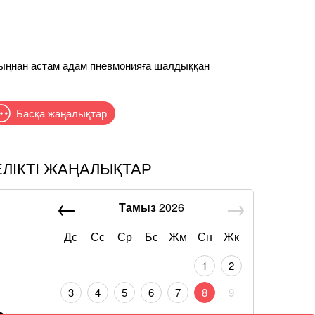
мыңнан астам адам пневмонияға шалдыққан
Басқа жаңалықтар
ЕЛІКТІ ЖАҢАЛЫҚТАР
Тамыз
2026
Дс
Сс
Ср
Бс
Жм
Сн
Жк
1
2
3
4
5
6
7
8
9