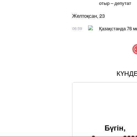
отыр – депутат
Желтоқсан, 23
Қазақстанда 76 
06:59
КҮНД
Бүгін,