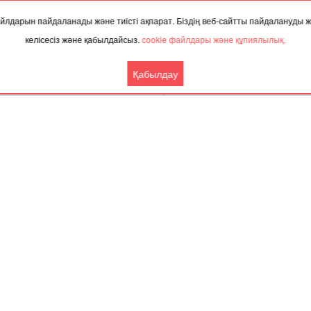
8 тамыз 202
 файлдарын пайдаланады және тиісті ақпарат. Біздің веб-сайтты пайдалануды
келісесіз және қабылдайсыз.
cookie файлдары және құпиялылық.
Қабылдау
ТАҚЫРЫП БОЙЫНША ЖАҢАЛЫҚТАР