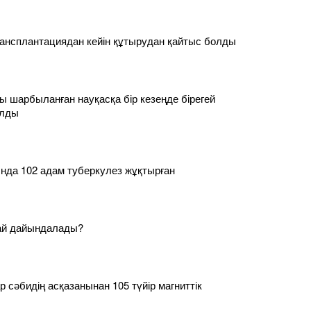
ансплантациядан кейін құтырудан қайтыс болды
 шарбыланған науқасқа бір кезеңде бірегей
алды
нда 102 адам туберкулез жұқтырған
ай дайындалады?
р сәбидің асқазанынан 105 түйір магниттік