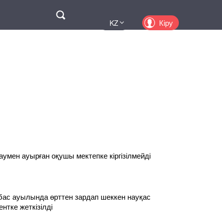
Поиск
Кіру
KZ
UA
EN
PL
RU
умен ауырған оқушы мектепке кіргізілмейді
бас ауылында өрттен зардап шеккен науқас
нтке жеткізілді