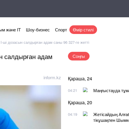
м және IT
Шоу-бизнес
Спорт
Өмір стилі
 I-ші дозасын салдырған адам саны 96 327-ге жетті
ын салдырған адам
Соңғы
inform.kz
Қараша, 24
Маңғыстауда тұма
04:21
Қараша, 20
Жетісайдың Алға
04:19
тікұшақпен Шымке