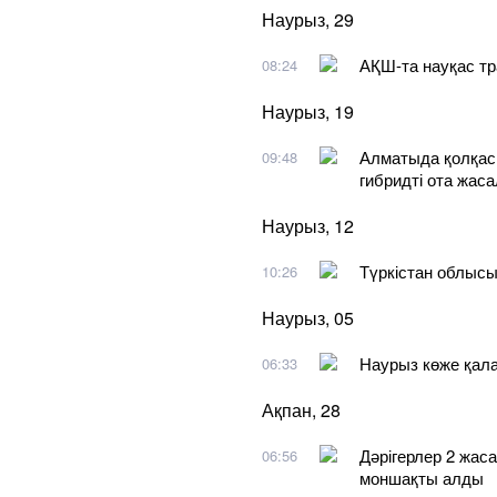
Наурыз, 29
АҚШ-та науқас тр
08:24
Наурыз, 19
Алматыда қолқасы
09:48
гибридті ота жас
Наурыз, 12
Түркістан облысы
10:26
Наурыз, 05
Наурыз көже қал
06:33
Ақпан, 28
Дәрігерлер 2 жаса
06:56
моншақты алды