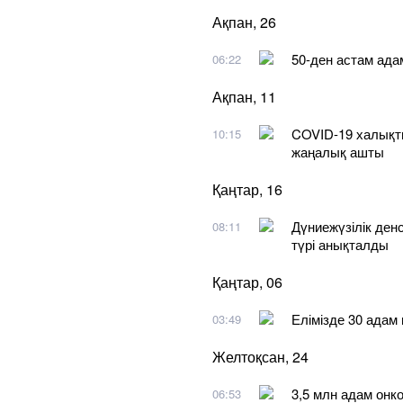
Ақпан, 26
50-ден астам ада
06:22
Ақпан, 11
COVID-19 халықт
10:15
жаңалық ашты
Қаңтар, 16
Дүниежүзілік ден
08:11
түрі анықталды
Қаңтар, 06
Елімізде 30 адам
03:49
Желтоқсан, 24
3,5 млн адам онк
06:53