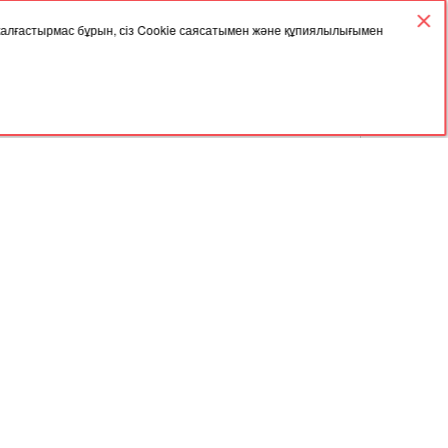
6
10
11
12
13
14
15
16
 жалғастырмас бұрын, сіз Cookie саясатымен және құпиялылығымен
17
18
19
20
21
22
23
24
25
26
27
28
29
30
31