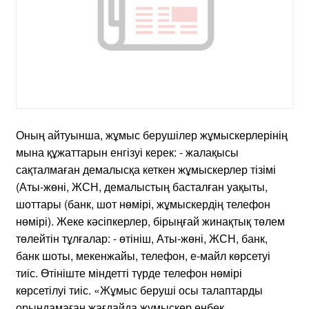
Оның айтуынша, жұмыс берушілер жұмыскерлерінің
мына құжаттарын енгізуі керек: - жалақысы
сақталмаған демалысқа кеткен жұмыскерлер тізімі
(Аты-жөні, ЖСН, демалыстың басталған уақыты,
шоттары (банк, шот нөмірі, жұмыскердің телефон
нөмірі). Жеке кәсіпкерлер, бірыңғай жинақтық төлем
төлейтін тұлғалар: - өтініш, Аты-жөні, ЖСН, банк,
банк шоты, мекенжайы, телефон, е-майл көрсетуі
тиіс. Өтініште міндетті түрде телефон нөмірі
көрсетілуі тиіс. «Жұмыс беруші осы талаптарды
орындамаған жағдайда жұмыскер еңбек