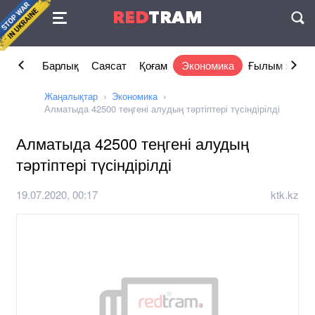
Келісімі
RED
TRAM
П
Барлық
Саясат
Қоғам
Экономика
Ғылым және 
Жаңалықтар
Экономика
Алматыда 42500 теңгені алудың тәртіптері түсіндірілді
Алматыда 42500 теңгені алудың
тәртіптері түсіндірілді
19.07.2020, 00:17
ktk.kz