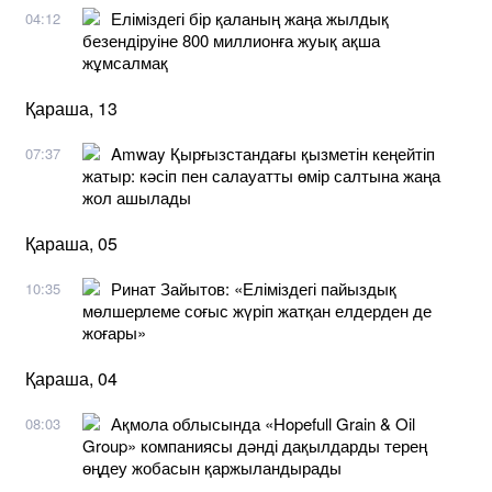
Еліміздегі бір қаланың жаңа жылдық
04:12
безендіруіне 800 миллионға жуық ақша
жұмсалмақ
Қараша, 13
Amway Қырғызстандағы қызметін кеңейтіп
07:37
жатыр: кәсіп пен салауатты өмір салтына жаңа
жол ашылады
Қараша, 05
Ринат Зайытов: «Еліміздегі пайыздық
10:35
мөлшерлеме соғыс жүріп жатқан елдерден де
жоғары»
Қараша, 04
Ақмола облысында «Hopefull Grain & Oil
08:03
Group» компаниясы дәнді дақылдарды терең
өңдеу жобасын қаржыландырады