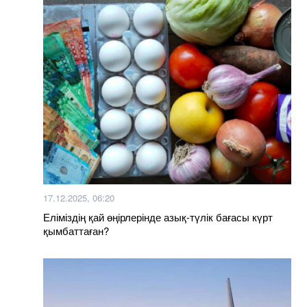
17.12.2025, 06:20
Еліміздің қай өңірлерінде азық-түлік бағасы күрт
қымбаттаған?