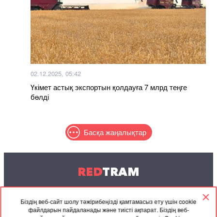
02.12.2025, 05:42
Үкімет астық экспортын қолдауға 7 млрд теңге
бөлді
Басқа жаңалықтар
RED
TRAM
© 2004-2026 Redtram, Ltd.
Біздің веб-сайт шолу тәжірибеңізді қамтамасыз ету үшін cookie
файлдарын пайдаланады және тиісті ақпарат. Біздің веб-
Ынтымақтастық
Мұрағат
Байланысу