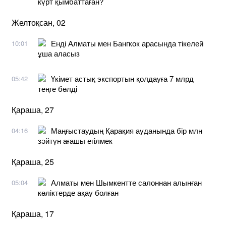
күрт қымбаттаған?
Желтоқсан, 02
Енді Алматы мен Бангкок арасында тікелей
10:01
ұша аласыз
Үкімет астық экспортын қолдауға 7 млрд
05:42
теңге бөлді
Қараша, 27
Маңғыстаудың Қарақия ауданында бір млн
04:16
зәйтүн ағашы егілмек
Қараша, 25
Алматы мен Шымкентте салоннан алынған
05:04
көліктерде ақау болған
Қараша, 17