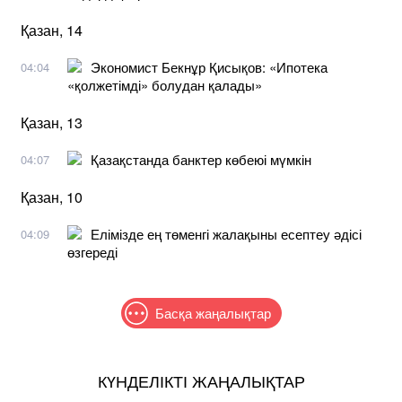
Қазан, 14
Экономист Бекнұр Қисықов: «Ипотека
04:04
«қолжетімді» болудан қалады»
Қазан, 13
Қазақстанда банктер көбеюі мүмкін
04:07
Қазан, 10
Елімізде ең төменгі жалақыны есептеу әдісі
04:09
өзгереді
Басқа жаңалықтар
КҮНДЕЛІКТІ ЖАҢАЛЫҚТАР