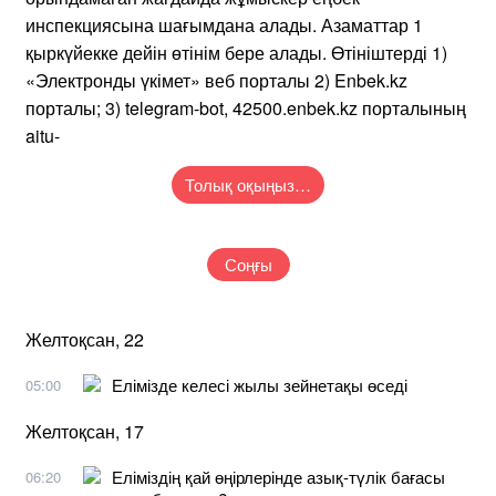
инспекциясына шағымдана алады. Азаматтар 1
қыркүйекке дейін өтінім бере алады. Өтініштерді 1)
«Электронды үкімет» веб порталы 2) Enbek.kz
порталы; 3) telegram-bot, 42500.enbek.kz порталының
aitu-
Толық оқыңыз…
Соңғы
Желтоқсан, 22
Елімізде келесі жылы зейнетақы өседі
05:00
Желтоқсан, 17
Еліміздің қай өңірлерінде азық-түлік бағасы
06:20