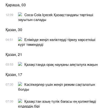
Қараша, 03
Coca-Cola Içecek Қазақстандағы төртінші
12:09
зауытын салады
Қазан, 30
Елімізде жеңіл көліктерді тіркеу көрсеткіші
04:51
күрт төмендеді
Қазан, 21
Қазақстанда орақ науқаны аяқталуға жақын
03:53
Қазан, 17
Кәсіпкерлер үшін жеңіл режим сақталатын
07:30
болды
Қазақстан азық-түлік бағасы ең қолжетімді
07:30
елдердің бірі