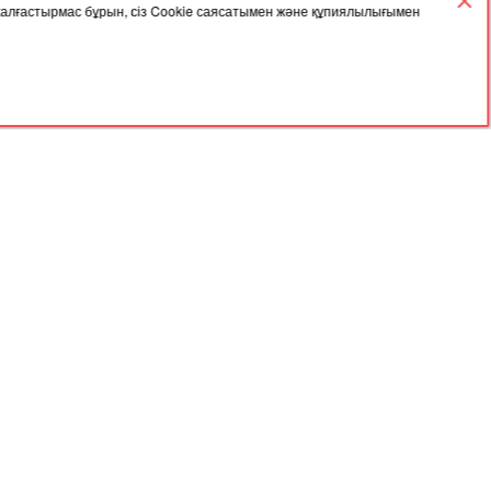
 жалғастырмас бұрын, сіз Cookie саясатымен және құпиялылығымен
02.12.2025, 05:42
арасында
Үкімет астық экспортын қолдауға 7
млрд теңге бөлді