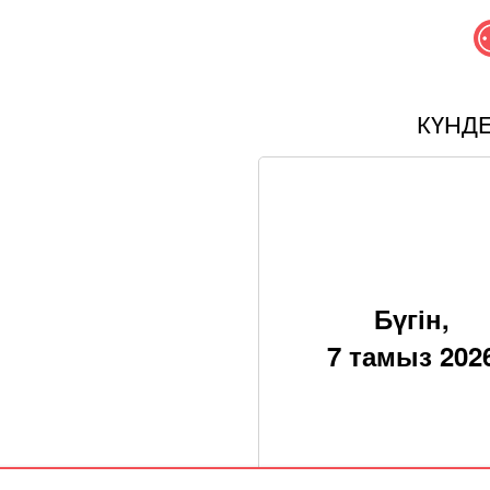
КҮНД
Бүгін,
7 тамыз 202