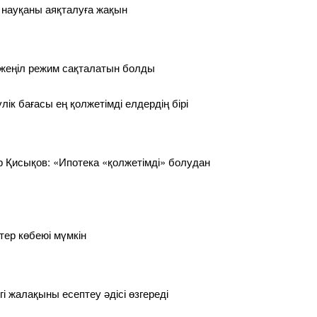
 науқаны аяқталуға жақын
 жеңіл режим сақталатын болды
лік бағасы ең қолжетімді елдердің бірі
 Қисықов: «Ипотека «қолжетімді» болудан
тер көбеюі мүмкін
гі жалақыны есептеу әдісі өзгереді