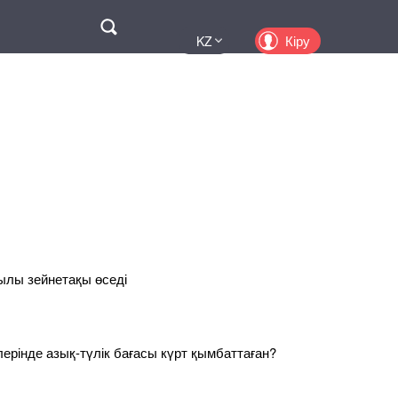
Поиск
Кіру
KZ
UA
EN
PL
RU
жылы зейнетақы өседі
рлерінде азық-түлік бағасы күрт қымбаттаған?