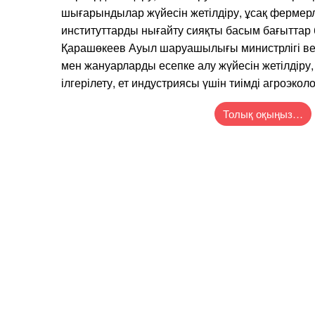
шығарындылар жүйесін жетілдіру, ұсақ фермерл
институттарды нығайту сияқты басым бағыттар
Қарашөкеев Ауыл шаруашылығы министрлігі ве
мен жануарларды есепке алу жүйесін жетілдіру
ілгерілету, ет индустриясы үшін тиімді агроэкол
Толық оқыңыз…