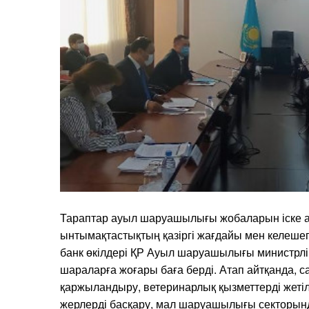
Тараптар ауыл шаруашылығы жобаларын іске 
ынтымақтастықтың қазіргі жағдайы мен келешег
банк өкілдері ҚР Ауыл шаруашылығы министрлі
шараларға жоғары баға берді. Атап айтқанда, 
қаржыландыру, ветеринарлық қызметтерді жеті
жерлерді басқару, мал шаруашылығы секторынд