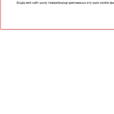
Біздің веб-сайт шолу тәжірибеңізді қамтамасыз ету үшін cookie
22.12.2025, 05:00
17.12
Елімізде келесі жылы зейнетақы
Елім
өседі
баға
RED
TRAM