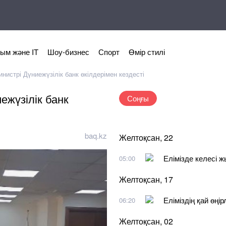
ым және IT
Шоу-бизнес
Спорт
Өмір стилі
стрі Дүниежүзілік банк өкілдерімен кездесті
жүзілік банк
Соңғы
baq.kz
Желтоқсан, 22
Елімізде келесі 
05:00
Желтоқсан, 17
Еліміздің қай өңі
06:20
Желтоқсан, 02