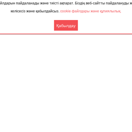
 файлдарын пайдаланады және тиісті ақпарат. Біздің веб-сайтты пайдалануды
келісесіз және қабылдайсыз.
cookie файлдары және құпиялылық.
ТАҚЫРЫП БОЙЫНША ЖАҢАЛЫҚТАР
Қабылдау
.2025, 06:20
02.12.2025, 10:01
іздің қай өңірлерінде азық-түлік
Енді Алматы мен Бангкок 
сы күрт қымбаттаған?
тікелей ұша аласыз