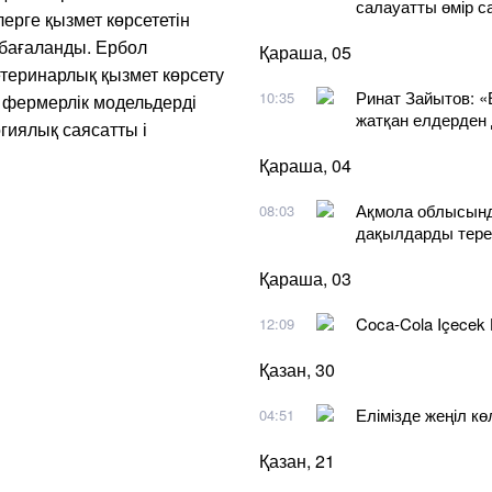
салауатты өмір 
ерге қызмет көрсететін
 бағаланды. Ербол
Қараша, 05
теринарлық қызмет көрсету
Ринат Зайытов: «
10:35
, фермерлік модельдерді
жатқан елдерден
огиялық саясатты і
Қараша, 04
Ақмола облысында
08:03
дақылдарды тере
Қараша, 03
Coca-Cola Içecek
12:09
Қазан, 30
Елімізде жеңіл кө
04:51
Қазан, 21