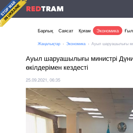
RED
TRAM
Барлық
Саясат
Қоғам
Экономика
Ғыл
Жаңалықтар
Экономика
Ауыл шаруашылығы мини
Ауыл шаруашылығы министрі Дүние
өкілдерімен кездесті
25.09.2021, 06:35