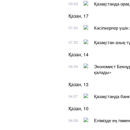
Қазақстанда орақ
03:53
Қазан, 17
Кәсіпкерлер үшін
07:30
Қазақстан азық-тү
07:30
Қазан, 14
Экономист Бекнұр
04:04
қалады»
Қазан, 13
Қазақстанда банк
04:07
Қазан, 10
Елімізде ең төмен
04:09