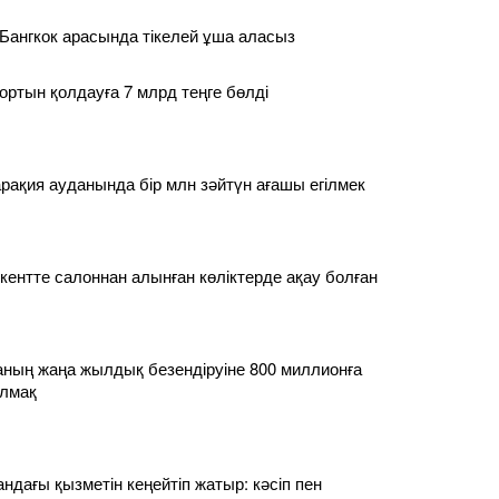
Бангкок арасында тікелей ұша аласыз
ортын қолдауға 7 млрд теңге бөлді
ақия ауданында бір млн зәйтүн ағашы егілмек
нтте салоннан алынған көліктерде ақау болған
аланың жаңа жылдық безендіруіне 800 миллионға
лмақ
дағы қызметін кеңейтіп жатыр: кәсіп пен