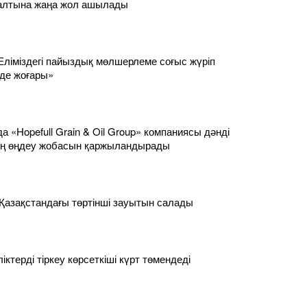
салтына жаңа жол ашылады
Еліміздегі пайыздық мөлшерлеме соғыс жүріп
 де жоғары»
 «Hopefull Grain & Oil Group» компаниясы дәнді
ң өңдеу жобасын қаржыландырады
 Қазақстандағы төртінші зауытын салады
ліктерді тіркеу көрсеткіші күрт төмендеді