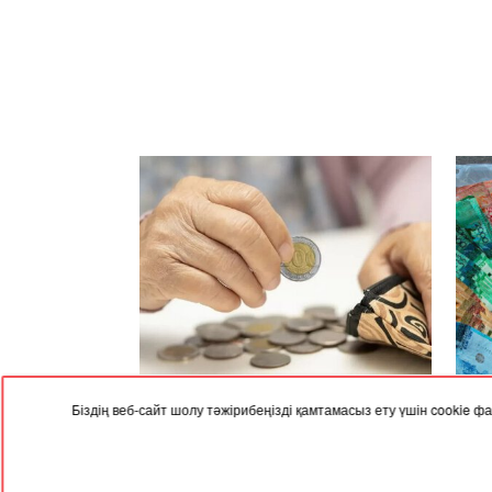
22.12.2025, 05:00
17.12
Біздің веб-сайт шолу тәжірибеңізді қамтамасыз ету үшін cookie
Елімізде келесі жылы зейнетақы
Елім
өседі
баға
RED
TRAM