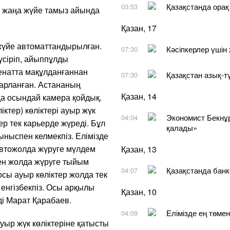
Қазақстанда орақ
03:53
н жаңа жүйе тамыз айында
Қазан, 17
 жүйе автоматтандырылған.
Кәсіпкерлер үшін
07:30
үсіріп, айыппұлды
енатта мақұлданғаннан
Қазақстан азық-тү
07:30
парланған. Астананың
Қазан, 14
да осындай камера қойдық.
тер) көліктері ауыр жүк
Экономист Бекнұр
04:04
р тек карьерде жүреді. Бұл
қалады»
ныспен келмекпіз. Елімізде
 автожолда жүруге мүлдем
Қазан, 13
ен жолда жүруге тыйым
Қазақстанда банк
04:07
осы ауыр көліктер жолда тек
 енгізбекпіз. Осы арқылы
Қазан, 10
ді Марат Қарабаев.
Елімізде ең төмен
04:09
уыр жүк көліктеріне қатысты