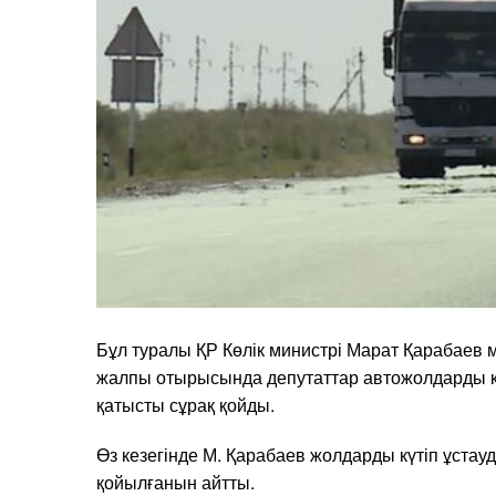
Бұл туралы ҚР Көлік министрі Марат Қарабаев мә
жалпы отырысында депутаттар автожолдарды кү
қатысты сұрақ қойды.
Өз кезегінде М. Қарабаев жолдарды күтіп ұстау
қойылғанын айтты.