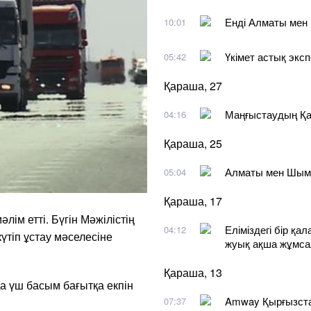
Енді Алматы мен 
10:01
Үкімет астық эксп
05:42
Қараша, 27
Маңғыстаудың Қар
04:16
Қараша, 25
Алматы мен Шымке
05:04
Қараша, 17
лім етті. Бүгін Мәжілістің
Еліміздегі бір қ
04:12
тіп ұстау мәселесіне
жуық ақша жұмса
Қараша, 13
да үш басым бағытқа екпін
Amway Қырғызстан
07:37