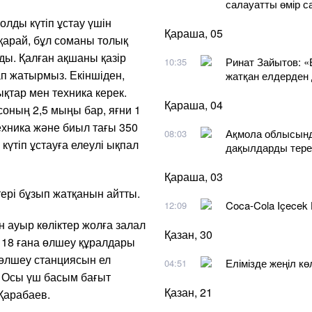
салауатты өмір 
лды күтіп ұстау үшін
Қараша, 05
қарай, бұл соманы толық
ды. Қалған ақшаны қазір
Ринат Зайытов: «
10:35
ап жатырмыз. Екіншіден,
жатқан елдерден
қтар мен техника керек.
Қараша, 04
соның 2,5 мыңы бар, яғни 1
ехника және биыл тағы 350
Ақмола облысында
08:03
күтіп ұстауға елеулі ықпал
дақылдарды тере
Қараша, 03
тері бұзып жатқанын айтты.
Coca-Cola Içecek
12:09
н ауыр көліктер жолға залал
Қазан, 30
 18 ғана өлшеу құралдары
 өлшеу станциясын ел
Елімізде жеңіл кө
04:51
 Осы үш басым бағыт
Қазан, 21
 Қарабаев.