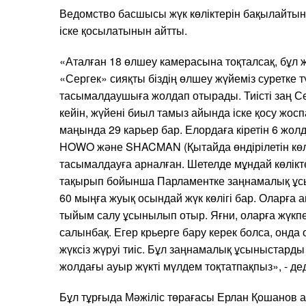
Ведомство басшысы жүк көліктерін бақылайты
іске қосылатынын айтты.
«Аталған 18 өлшеу камерасына тоқталсақ, бұл
«Сергек» сияқты біздің өлшеу жүйеміз суретке т
тасымалдаушыға жолдап отырады. Тиісті заң С
кейін, жүйені биыл тамыз айында іске қосу жос
маңында 29 карьер бар. Елордаға кіретін 6 жол
HOWO және SHACMAN (Қытайда өндірілетін көлік
тасымалдауға арналған. Шетелде мұндай көлікте
тақырып бойынша Парламентке заңнамалық ұсы
60 мыңға жуық осындай жүк көлігі бар. Оларға
тыйым салу ұсынылып отыр. Яғни, оларға жүкп
салынбақ. Егер крьерге бару керек болса, онда 
жүксіз жүруі тиіс. Бұл заңнамалық ұсыныстарды
жолдағы ауыр жүкті мүлдем тоқтатпақпыз», - де
Бұл тұрғыда Мәжіліс төрағасы Ерлан Қошанов а