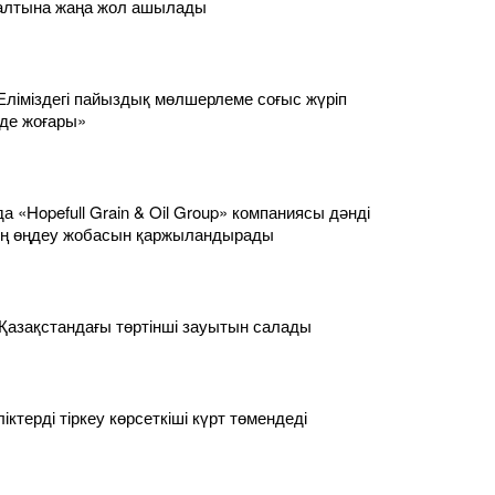
салтына жаңа жол ашылады
Еліміздегі пайыздық мөлшерлеме соғыс жүріп
 де жоғары»
 «Hopefull Grain & Oil Group» компаниясы дәнді
ң өңдеу жобасын қаржыландырады
 Қазақстандағы төртінші зауытын салады
ліктерді тіркеу көрсеткіші күрт төмендеді