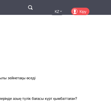
Поиск
Кіру
KZ
UA
EN
PL
RU
жылы зейнетақы өседі
рлерінде азық-түлік бағасы күрт қымбаттаған?