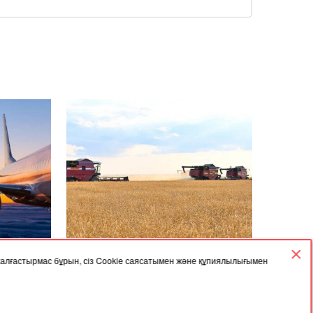
02.12.2025, 05:42
 жалғастырмас бұрын, сіз Cookie саясатымен және құпиялылығымен
арасында
Үкімет астық экспортын қолдауға 7
млрд теңге бөлді