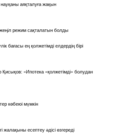
 науқаны аяқталуға жақын
 жеңіл режим сақталатын болды
лік бағасы ең қолжетімді елдердің бірі
 Қисықов: «Ипотека «қолжетімді» болудан
тер көбеюі мүмкін
гі жалақыны есептеу әдісі өзгереді