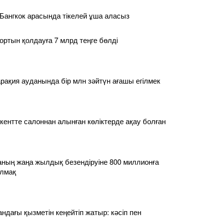
Бангкок арасында тікелей ұша аласыз
ортын қолдауға 7 млрд теңге бөлді
ақия ауданында бір млн зәйтүн ағашы егілмек
нтте салоннан алынған көліктерде ақау болған
аланың жаңа жылдық безендіруіне 800 миллионға
лмақ
дағы қызметін кеңейтіп жатыр: кәсіп пен