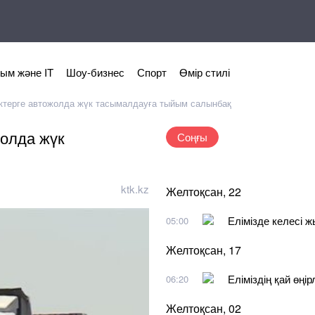
ым және IT
Шоу-бизнес
Спорт
Өмір стилі
іктерге автожолда жүк тасымалдауға тыйым салынбақ
жолда жүк
Соңғы
ktk.kz
Желтоқсан, 22
Елімізде келесі 
05:00
Желтоқсан, 17
Еліміздің қай өңі
06:20
Желтоқсан, 02