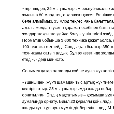
«Біріншіден, 25 мың шақырым республикалық жо
жылына 80 млрд теңге қаражат қажет. Өкінішке 
бөле алмаймыз, 35 млрд теңгесі ғана бағыттала
ақылы жолдан түсетін қаражат есебінен бағытт
жолдар жақсы жағдайда болуы үшін тиісті жабды
Норматив бойынша 3 600 техника қажет болса, 
100 техника жетпейді. Сондықтан былтыр 350 т
техниканы сатып алдық. Бұл өз кезегінде жолды 
етеді», - деді министр.
Сонымен қатар ол жолды көбіне ауыр жүк көлік
«Үшіншіден, жүкті шамадан тыс артық жүк тиеге
келтіріп отыр. 25 мың шақырымда жолда небәрі
орнатылған. Біздің мақсатымыз – қосымша 220
аумағында орнату. Биыл 20 құрылғы қойылады.
жолды күтіп ұстауға мүмкіндік береді», - деді М.