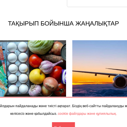
ТАҚЫРЫП БОЙЫНША ЖАҢАЛЫҚТАР
.2025, 06:20
02.12.2025, 10:01
 файлдарын пайдаланады және тиісті ақпарат. Біздің веб-сайтты пайдалануды
іздің қай өңірлерінде азық-түлік
Енді Алматы мен Бангкок 
келісесіз және қабылдайсыз.
cookie файлдары және құпиялылық.
сы күрт қымбаттаған?
тікелей ұша аласыз