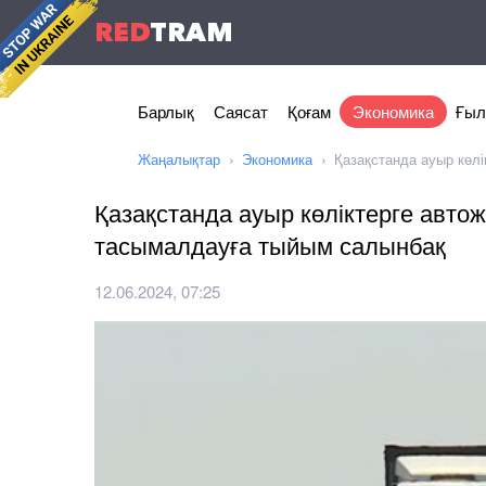
RED
TRAM
Барлық
Саясат
Қоғам
Экономика
Ғыл
Жаңалықтар
Экономика
Қазақстанда ауыр көл
Қазақстанда ауыр көліктерге авто
тасымалдауға тыйым салынбақ
12.06.2024, 07:25