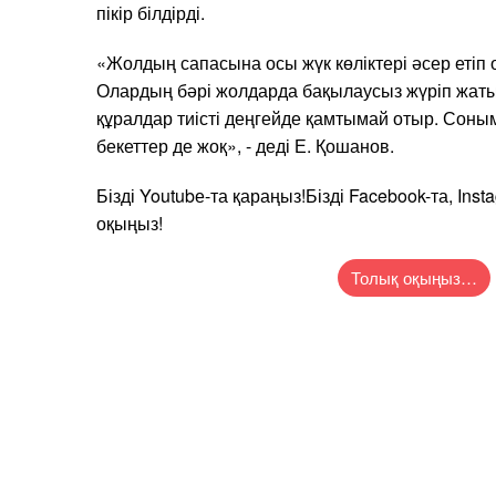
пікір білдірді.
«Жолдың сапасына осы жүк көліктері әсер етіп о
Олардың бәрі жолдарда бақылаусыз жүріп жаты
құралдар тиісті деңгейде қамтымай отыр. Соным
бекеттер де жоқ», - деді Е. Қошанов.
Бізді Youtubе-та қараңыз!Бізді Facebook-та, Inst
оқыңыз!
Толық оқыңыз…