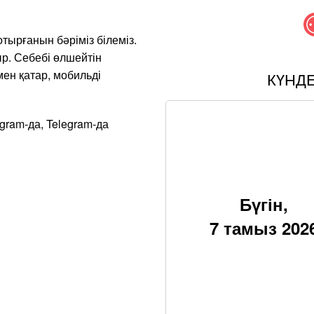
тырғанын бәріміз білеміз.
р. Себебі өлшейтін
ен қатар, мобильді
КҮНД
agram-да, Telegram-да
Бүгін,
7 тамыз 202