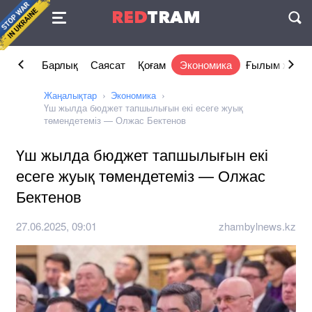
Келісімі
RED
TRAM
П
Барлық
Саясат
Қоғам
Экономика
Ғылым және 
Жаңалықтар
Экономика
Үш жылда бюджет тапшылығын екі есеге жуық
төмендетеміз — Олжас Бектенов
Үш жылда бюджет тапшылығын екі
есеге жуық төмендетеміз — Олжас
Бектенов
27.06.2025, 09:01
zhambylnews.kz