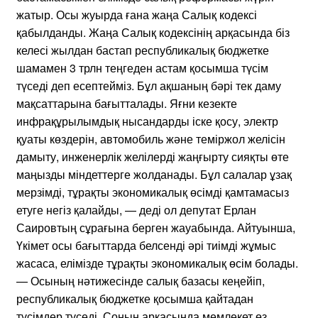
жатыр. Осы жуырда ғана жаңа Салық кодексі
қабылданды. Жаңа Салық кодексінің арқасында біз
келесі жылдан бастап республикалық бюджетке
шамамен 3 трлн теңгеден астам қосымша түсім
түседі деп есептейміз. Бұл ақшаның бәрі тек даму
мақсаттарына бағытталады. Яғни кезекте
инфрақұрылымдық нысандарды іске қосу, электр
қуаты көздерін, автомобиль және теміржол желісін
дамыту, инженерлік желілерді жаңғырту сияқты өте
маңызды міндеттерге жолданады. Бұл салалар ұзақ
мерзімді, тұрақты экономикалық өсімді қамтамасыз
етуге негіз қалайды, — деді ол депутат Ерлан
Саировтың сұрағына берген жауабында. Айтуынша,
Үкімет осы бағыттарда белсенді әрі тиімді жұмыс
жасаса, елімізде тұрақты экономикалық өсім болады.
— Осының нәтижесінде салық базасы кеңейіп,
республикалық бюджетке қосымша қайтадан
түсімдер түседі. Соның арқасында мемлекет өз