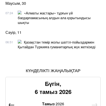
Маусым, 30
«Алматы жастары» тұрғын үй
07:24
бағдарламасының алдын ала қорытындысы
шықты
Сәуір, 11
Қазақстан темір жолы шаттл-пойыздармен
06:51
Қытайдан Түркияға гуманитарлық жүк жеткізеді
КҮНДЕЛІКТІ ЖАҢАЛЫҚТАР
Бүгін,
6 тамыз 2026
Тамыз
2026