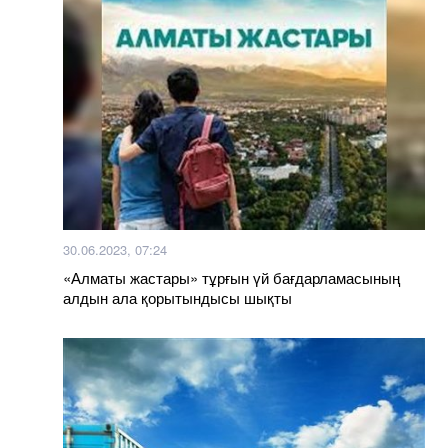
30.06.2023, 07:24
«Алматы жастары» тұрғын үй бағдарламасының
алдын ала қорытындысы шықты