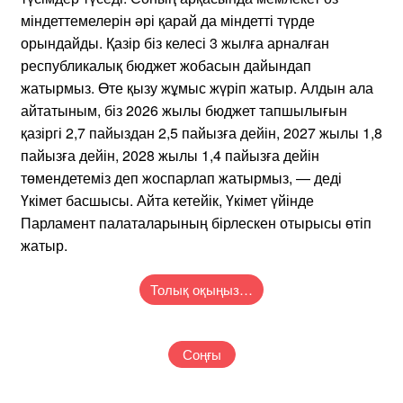
міндеттемелерін әрі қарай да міндетті түрде
орындайды. Қазір біз келесі 3 жылға арналған
республикалық бюджет жобасын дайындап
жатырмыз. Өте қызу жұмыс жүріп жатыр. Алдын ала
айтатыным, біз 2026 жылы бюджет тапшылығын
қазіргі 2,7 пайыздан 2,5 пайызға дейін, 2027 жылы 1,8
пайызға дейін, 2028 жылы 1,4 пайызға дейін
төмендетеміз деп жоспарлап жатырмыз, — деді
Үкімет басшысы. Айта кетейік, Үкімет үйінде
Парламент палаталарының бірлескен отырысы өтіп
жатыр.
Толық оқыңыз…
Соңғы