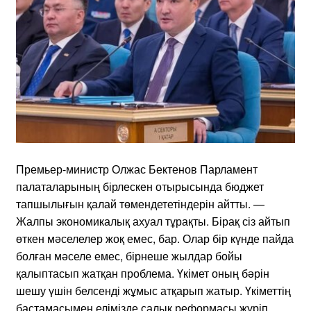
Премьер-министр Олжас Бектенов Парламент
палаталарының бірлескен отырысында бюджет
тапшылығын қалай төмендететіндерін айтты. —
Жалпы экономикалық ахуал тұрақты. Бірақ сіз айтып
өткен мәселелер жоқ емес, бар. Олар бір күнде пайда
болған мәселе емес, бірнеше жылдар бойы
қалыптасып жатқан проблема. Үкімет оның бәрін
шешу үшін белсенді жұмыс атқарып жатыр. Үкіметтің
бастамасымен елімізде салық реформасы жүріп