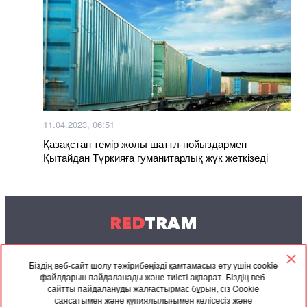
11.04.2023, 06:51
Қазақстан темір жолы шаттл-пойыздармен
Қытайдан Түркияға гуманитарлық жүк жеткізеді
RED
TRAM
© 2004-2026 Redtram, Ltd.
Біздің веб-сайт шолу тәжірибеңізді қамтамасыз ету үшін cookie
файлдарын пайдаланады және тиісті ақпарат. Біздің веб-
Ынтымақтастық
Мұрағат
Байланысу
сайтты пайдалануды жалғастырмас бұрын, сіз Cookie
саясатымен және құпиялылығымен келісесіз және