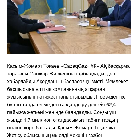
Қасым-Жомарт Тоқаев «QazaqGaz» ҰК» АҚ басқарма
төрағасы Санжар Жаркешовті қабылдады, деп
хабарлайды Ақорданың баспасөз қызметі. Мемлекет
басшысына ұлттық компанияның атқарған
жұмысының нәтижесі таныстырылды. Президентке
бүгінгі таңда еліміздегі газдандыру деңгейі 62,4
пайызға жеткені жөнінде баяндалды. Соңғы үш
жылда 1,7 миллион отандасымыз табиғи газдың
игілігін көре бастады. Қасым-Жомарт Тоқаевқа
Жетісу облысының 66 елді мекенін газбен