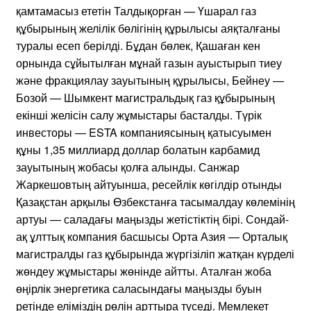
қамтамасыз ететін Талдықорған — Үшарал газ
құбырының желілік бөлігінің құрылысы аяқталғаны
туралы есеп берілді. Бұдан бөлек, Қашаған кен
орнында сұйытылған мұнай газын ауыстырып тиеу
және фракциялау зауытының құрылысы, Бейнеу —
Бозой — Шымкент магистральдық газ құбырының
екінші желісін салу жұмыстары басталды. Түрік
инвесторы — ESTA компаниясының қатысуымен
құны 1,35 миллиард доллар болатын карбамид
зауытының жобасы қолға алынды. Санжар
Жаркешовтың айтуынша, ресейлік көгілдір отынды
Қазақстан арқылы Өзбекстанға тасымалдау көлемінің
артуы — саладағы маңызды жетістіктің бірі. Сондай-
ақ ұлттық компания басшысы Орта Азия — Орталық
магистралды газ құбырында жүргізіліп жатқан күрделі
жөндеу жұмыстары жөнінде айтты. Аталған жоба
өңірлік энергетика саласындағы маңызды буын
ретінде еліміздің рөлін арттыра түседі. Мемлекет