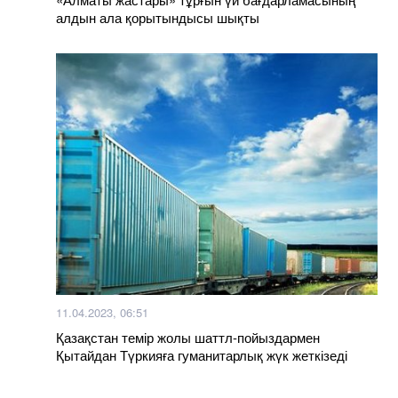
алдын ала қорытындысы шықты
11.04.2023, 06:51
Қазақстан темір жолы шаттл-пойыздармен
Қытайдан Түркияға гуманитарлық жүк жеткізеді