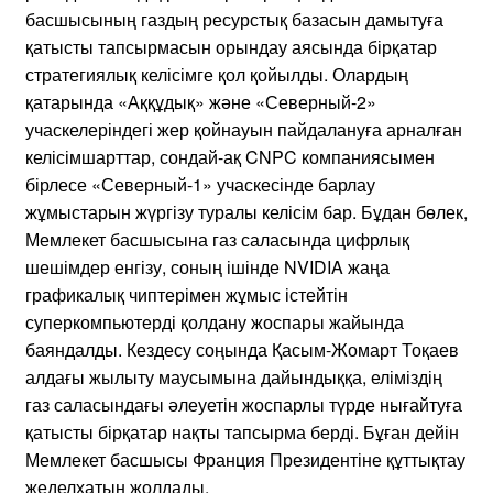
басшысының газдың ресурстық базасын дамытуға
қатысты тапсырмасын орындау аясында бірқатар
стратегиялық келісімге қол қойылды. Олардың
қатарында «Аққұдық» және «Северный-2»
учаскелеріндегі жер қойнауын пайдалануға арналған
келісімшарттар, сондай-ақ CNPC компаниясымен
бірлесе «Северный-1» учаскесінде барлау
жұмыстарын жүргізу туралы келісім бар. Бұдан бөлек,
Мемлекет басшысына газ саласында цифрлық
шешімдер енгізу, соның ішінде NVIDIA жаңа
графикалық чиптерімен жұмыс істейтін
суперкомпьютерді қолдану жоспары жайында
баяндалды. Кездесу соңында Қасым-Жомарт Тоқаев
алдағы жылыту маусымына дайындыққа, еліміздің
газ саласындағы әлеуетін жоспарлы түрде нығайтуға
қатысты бірқатар нақты тапсырма берді. Бұған дейін
Мемлекет басшысы Франция Президентіне құттықтау
жеделхатын жолдады.