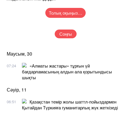
Толық оқыңыз…
Соңғы
Маусым, 30
«Алматы жастары» тұрғын үй
07:24
бағдарламасының алдын ала қорытындысы
шықты
Сәуір, 11
Қазақстан темір жолы шаттл-пойыздармен
06:51
Қытайдан Түркияға гуманитарлық жүк жеткізеді