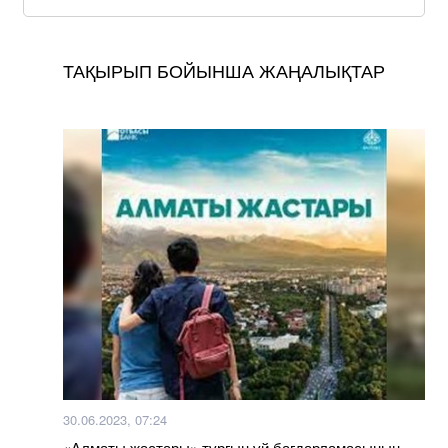
ТАҚЫРЫП БОЙЫНША ЖАҢАЛЫҚТАР
30.06.2023, 07:24
«Алматы жастары» тұрғын үй бағдарламасының