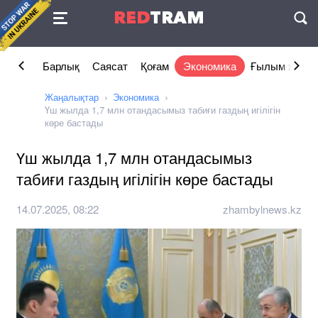
Келісімі
RED
TRAM
П
Барлық
Саясат
Қоғам
Экономика
Ғылым және 
Жаңалықтар
Экономика
Үш жылда 1,7 млн отандасымыз табиғи газдың игілігін
көре бастады
Үш жылда 1,7 млн отандасымыз
табиғи газдың игілігін көре бастады
14.07.2025, 08:22
zhambylnews.kz