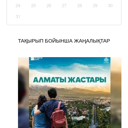
24
25
26
27
28
29
30
31
ТАҚЫРЫП БОЙЫНША ЖАҢАЛЫҚТАР