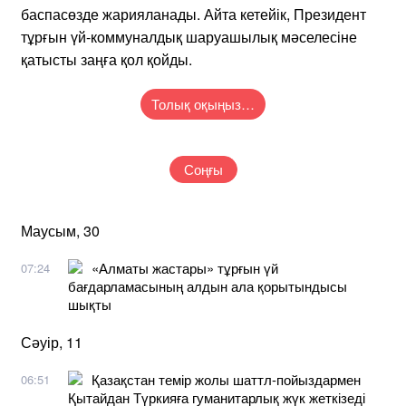
баспасөзде жарияланады. Айта кетейік, Президент
тұрғын үй-коммуналдық шаруашылық мәселесіне
қатысты заңға қол қойды.
Толық оқыңыз…
Соңғы
Маусым, 30
«Алматы жастары» тұрғын үй
07:24
бағдарламасының алдын ала қорытындысы
шықты
Сәуір, 11
Қазақстан темір жолы шаттл-пойыздармен
06:51
Қытайдан Түркияға гуманитарлық жүк жеткізеді