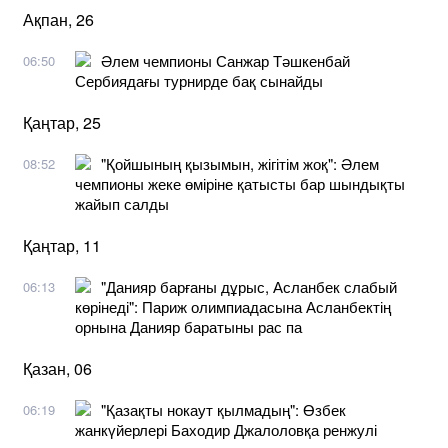
Ақпан, 26
Әлем чемпионы Санжар Тәшкенбай
06:50
Сербиядағы турнирде бақ сынайды
Қаңтар, 25
"Қойшының қызымын, жігітім жоқ": Әлем
08:52
чемпионы жеке өміріне қатысты бар шындықты
жайып салды
Қаңтар, 11
"Данияр барғаны дұрыс, Асланбек слабый
06:13
көрінеді": Париж олимпиадасына Асланбектің
орнына Данияр баратыны рас па
Қазан, 06
"Қазақты нокаут қылмадың": Өзбек
06:19
жанкүйерлері Баходир Джалоловқа ренжулі