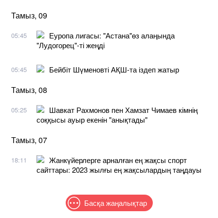
Тамыз, 09
Еуропа лигасы: "Астана"өз алаңында
05:45
"Лудогорец"-ті жеңді
Бейбіт Шүменовті АҚШ-та іздеп жатыр
05:45
Тамыз, 08
Шавкат Рахмонов пен Хамзат Чимаев кімнің
05:25
соққысы ауыр екенін "анықтады"
Тамыз, 07
Жанкүйерлерге арналған ең жақсы спорт
18:11
сайттары: 2023 жылғы ең жақсылардың таңдауы
Басқа жаңалықтар