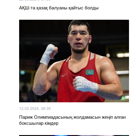
АҚШ-та қазақ балуаны қайтыс болды
12.03.2024, 06:35
Париж Олимпиадасының жолдамасын жеңіп алған
боксшылар кімдер