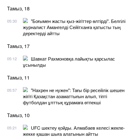
Тамыз, 18
"Боғымен жасты қыз-жігіттер өлтірді". Белгілі
05:30
журналист Амангелді Сейітханға қатысты тың
деректерді айтты
Тамыз, 17
Шавкат Рахмоновқа лайықты қарсылас
05:12
ұсынылды
Тамыз, 11
"Нахрен не нужен": Тағы бір ресейлік шешен
05:57
жігіті Қазақстан азаматтығын алып, тіпті
футболдан ұлттық құрамаға өтпекші
Тамыз, 10
UFC шектеу қойды. Алмабаев келесі жекпе-
05:21
жекке қашан шыға алатынын айтты