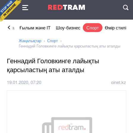
Келісімі
RED
TRAM
П
номика
Ғылым және IT
Шоу-бизнес
Спорт
Өмір стилі
Жаңалықтар
Спорт
Геннадий Головкинге лайықты қарсыластың аты аталды
Геннадий Головкинге лайықты
қарсыластың аты аталды
19.01.2020, 07:20
oinet.kz