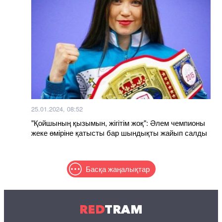
25.01.2024, 08:52
"Қойшының қызымын, жігітім жоқ": Әлем чемпионы
жеке өміріне қатысты бар шындықты жайып салды
Басқа жаңалықтар
RED
TRAM