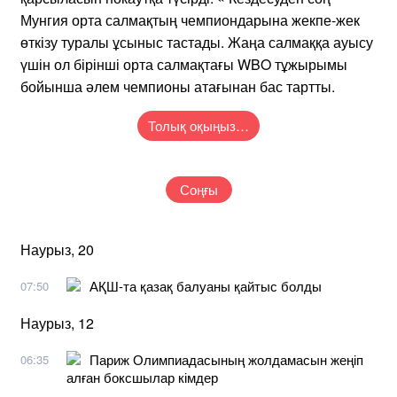
Мунгия орта салмақтың чемпиондарына жекпе-жек
өткізу туралы ұсыныс тастады. Жаңа салмаққа ауысу
үшін ол бірінші орта салмақтағы WBO тұжырымы
бойынша әлем чемпионы атағынан бас тартты.
Толық оқыңыз…
Соңғы
Наурыз, 20
АҚШ-та қазақ балуаны қайтыс болды
07:50
Наурыз, 12
Париж Олимпиадасының жолдамасын жеңіп
06:35
алған боксшылар кімдер