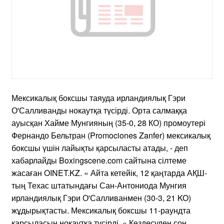
Мексикалық боксшы таяуда ирландиялық Гэри
О'Салливанды нокаутқа түсірді. Орта салмаққа
ауысқан Хайме Мунгияның (35-0, 28 КО) промоутері
Фернандо Бельтран (Promociones Zanfer) мексикалық
боксшы үшін лайықты қарсыласты атады, - деп
хабарлайды Boxingscene.com сайтына сілтеме
жасаған OINET.KZ. « Айта кетейік, 12 қаңтарда АҚШ-
тың Техас штатындағы Сан-Антониода Мунгия
ирландиялық Гэри О'Салливанмен (30-3, 21 KO)
жұдырықтасты. Мексикалық боксшы 11-раундта
қарсыласын нокаутқа түсірді. « Кездесуден соң