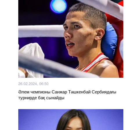
26.02.2024, 06:50
Әлем чемпионы Санжар Тәшкенбай Сербиядағы
турнирде бақ сынайды