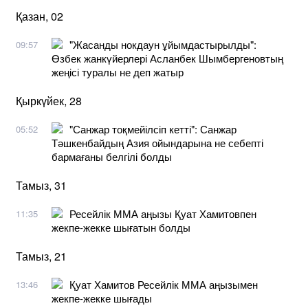
Қазан, 02
"Жасанды нокдаун ұйымдастырылды":
09:57
Өзбек жанкүйерлері Асланбек Шымбергеновтың
жеңісі туралы не деп жатыр
Қыркүйек, 28
"Санжар тоқмейілсіп кетті": Санжар
05:52
Тәшкенбайдың Азия ойындарына не себепті
бармағаны белгілі болды
Тамыз, 31
Ресейлік ММА аңызы Қуат Хамитовпен
11:35
жекпе-жекке шығатын болды
Тамыз, 21
Қуат Хамитов Ресейлік ММА аңызымен
13:46
жекпе-жекке шығады