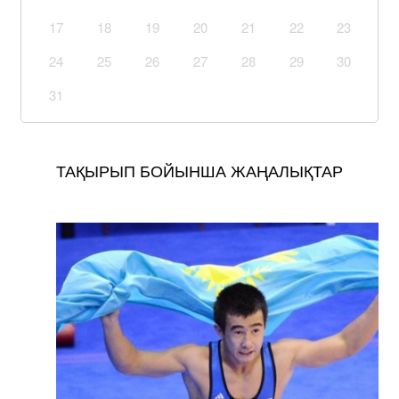
17
18
19
20
21
22
23
24
25
26
27
28
29
30
31
ТАҚЫРЫП БОЙЫНША ЖАҢАЛЫҚТАР