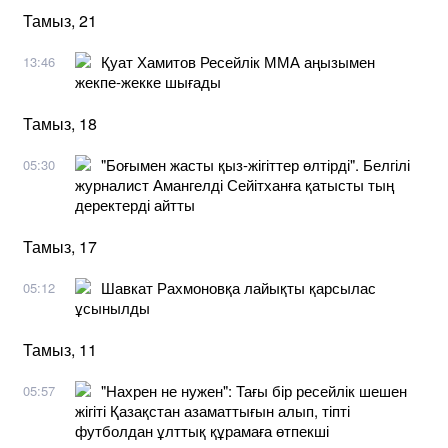
Тамыз, 21
Қуат Хамитов Ресейлік ММА аңызымен
13:46
жекпе-жекке шығады
Тамыз, 18
"Боғымен жасты қыз-жігіттер өлтірді". Белгілі
05:30
журналист Амангелді Сейітханға қатысты тың
деректерді айтты
Тамыз, 17
Шавкат Рахмоновқа лайықты қарсылас
05:12
ұсынылды
Тамыз, 11
"Нахрен не нужен": Тағы бір ресейлік шешен
05:57
жігіті Қазақстан азаматтығын алып, тіпті
футболдан ұлттық құрамаға өтпекші