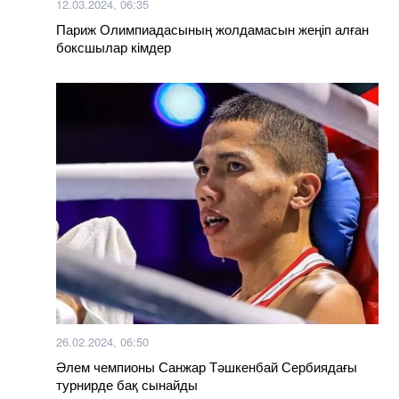
12.03.2024, 06:35
Париж Олимпиадасының жолдамасын жеңіп алған
боксшылар кімдер
26.02.2024, 06:50
Әлем чемпионы Санжар Тәшкенбай Сербиядағы
турнирде бақ сынайды