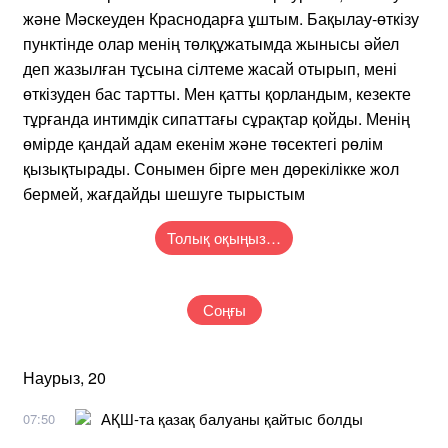
және Мәскеуден Краснодарға ұштым. Бақылау-өткізу
пунктінде олар менің төлқұжатымда жынысы әйел
деп жазылған тұсына сілтеме жасай отырып, мені
өткізуден бас тартты. Мен қатты қорландым, кезекте
тұрғанда интимдік сипаттағы сұрақтар қойды. Менің
өмірде қандай адам екенім және төсектегі рөлім
қызықтырады. Сонымен бірге мен дөрекілікке жол
бермей, жағдайды шешуге тырыстым
Толық оқыңыз…
Соңғы
Наурыз, 20
АҚШ-та қазақ балуаны қайтыс болды
07:50