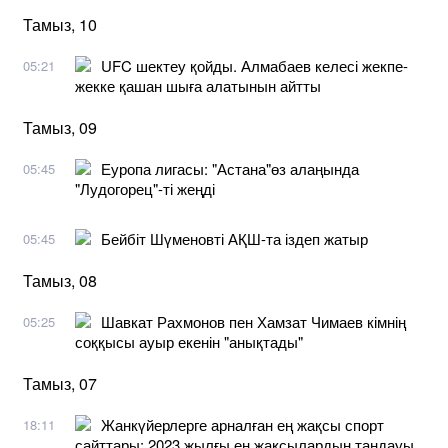
Тамыз, 10
UFC шектеу қойды. Алмабаев келесі жекпе-
05:21
жекке қашан шыға алатынын айтты
Тамыз, 09
Еуропа лигасы: "Астана"өз алаңында
05:45
"Лудогорец"-ті жеңді
Бейбіт Шүменовті АҚШ-та іздеп жатыр
05:45
Тамыз, 08
Шавкат Рахмонов пен Хамзат Чимаев кімнің
05:25
соққысы ауыр екенін "анықтады"
Тамыз, 07
Жанкүйерлерге арналған ең жақсы спорт
18:11
сайттары: 2023 жылғы ең жақсылардың таңдауы