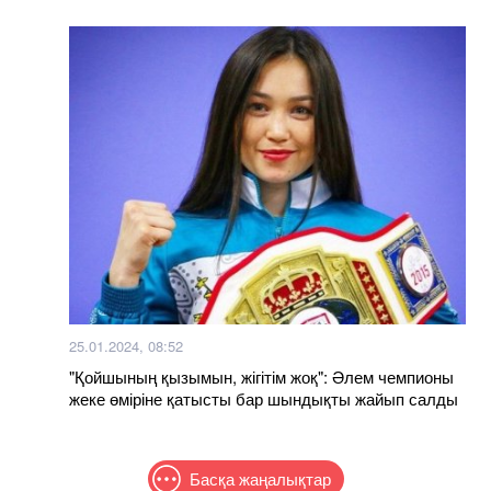
25.01.2024, 08:52
"Қойшының қызымын, жігітім жоқ": Әлем чемпионы
жеке өміріне қатысты бар шындықты жайып салды
Басқа жаңалықтар