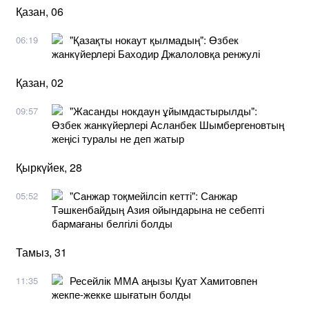
Қазан, 06
"Қазақты нокаут қылмадың": Өзбек
06:19
жанкүйерлері Баходир Джалоловқа ренжулі
Қазан, 02
"Жасанды нокдаун ұйымдастырылды":
09:57
Өзбек жанкүйерлері Асланбек Шымбергеновтың
жеңісі туралы не деп жатыр
Қыркүйек, 28
"Санжар тоқмейілсіп кетті": Санжар
05:52
Тәшкенбайдың Азия ойындарына не себепті
бармағаны белгілі болды
Тамыз, 31
Ресейлік ММА аңызы Қуат Хамитовпен
11:35
жекпе-жекке шығатын болды