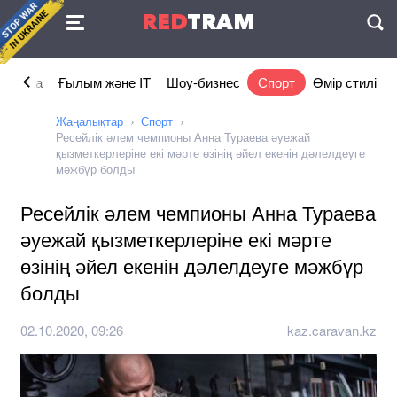
Келісімі
RED
TRAM
П
номика
Ғылым және IT
Шоу-бизнес
Спорт
Өмір стилі
Жаңалықтар
Спорт
Ресейлік әлем чемпионы Анна Тураева әуежай
қызметкерлеріне екі мәрте өзінің әйел екенін дәлелдеуге
мәжбүр болды
Ресейлік әлем чемпионы Анна Тураева
әуежай қызметкерлеріне екі мәрте
өзінің әйел екенін дәлелдеуге мәжбүр
болды
02.10.2020, 09:26
kaz.caravan.kz