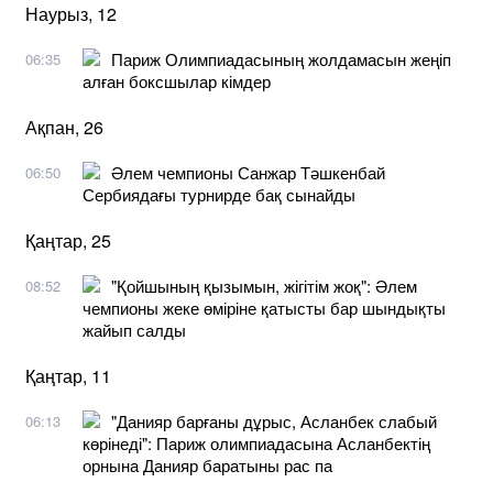
Наурыз, 12
Париж Олимпиадасының жолдамасын жеңіп
06:35
алған боксшылар кімдер
Ақпан, 26
Әлем чемпионы Санжар Тәшкенбай
06:50
Сербиядағы турнирде бақ сынайды
Қаңтар, 25
"Қойшының қызымын, жігітім жоқ": Әлем
08:52
чемпионы жеке өміріне қатысты бар шындықты
жайып салды
Қаңтар, 11
"Данияр барғаны дұрыс, Асланбек слабый
06:13
көрінеді": Париж олимпиадасына Асланбектің
орнына Данияр баратыны рас па