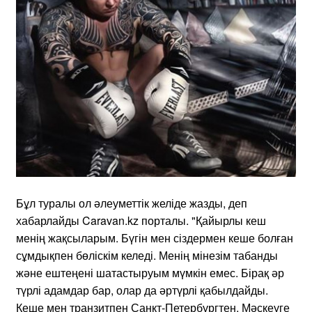
Бұл туралы ол әлеуметтік желіде жазды, деп
хабарлайды Caravan.kz порталы. "Қайырлы кеш
менің жақсыларым. Бүгін мен сіздермен кеше болған
сұмдықпен бөліскім келеді. Менің мінезім табанды
және ештеңені шатастыруым мүмкін емес. Бірақ әр
түрлі адамдар бар, олар да әртүрлі қабылдайды.
Кеше мен транзитпен Санкт-Петербургтен, Мәскеуге