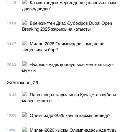
Қазақстандық мергендердің шаңғысын кім
11:18
дайындайды?
Брейкингтен Диас Әубәкіров Dubai Open
10:04
Breaking 2025 жарысына қатысты
Милан-2026 Олимпиадасының неше
09:27
лицензиясы бар?
«Барыс» үздік қорғаушысымен қоштасуы
08:52
мүмкін
Желтоқсан, 29
Пара шаңғы жарысынан Қазақстан кубогы
10:43
мәресіне жетті
Олимпиада-2026 қанша қаржы бөлінді?
10:06
Милан-2026 қысқы Олимпиадасында туды
10:06