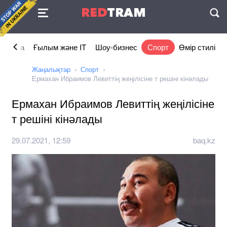
Келісімі
RED
TRAM
П
номика
Ғылым және IT
Шоу-бизнес
Спорт
Өмір стилі
Жаңалықтар
Спорт
Ермахан Ибраимов Левиттің жеңілісіне т решіні кінәлады
Ермахан Ибраимов Левиттің жеңілісіне
т решіні кінәлады
29.07.2021, 12:59
baq.kz