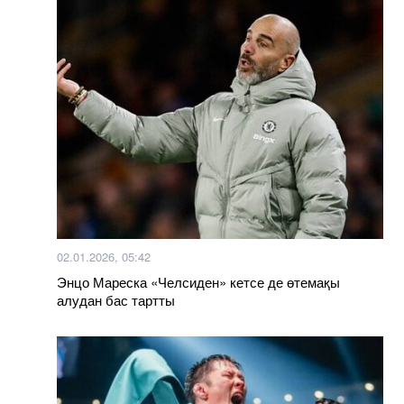
02.01.2026, 05:42
Энцо Мареска «Челсиден» кетсе де өтемақы
алудан бас тартты