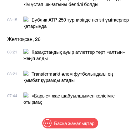
кім ұстап шығатыны белгілі болды
Бублик ATP 250 турнирінде негізгі үміткерлер
08:15
қатарында
Желтоқсан, 26
Қазақстандық ауыр атлеттер төрт «алтын»
08:21
жеңіп алды
Transfermarkt әлем футболындағы ең
08:21
қымбат құрамды атады
«Барыс» жас шабуылшымен келісімге
07:44
отырмақ
Басқа жаңалықтар