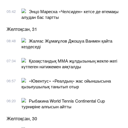
Энцо Мареска «Челсиден» кетсе де өтемақы
05:42
алудан бас тартты
Желтоқсан, 31
Жалғас Жұмағұлов Джошуа Ванмен қайта
08:48
кездеседі
Қазақстандық ММА жұлдызының жекпе-жегі
07:34
күтпеген нәтижемен аяқталды
«Ювентус» «Реалдың» жас ойыншысына
06:57
қызығушылық танытып отыр
Рыбакина World Tennis Continental Cup
06:20
турниріне алғысын айтты
Желтоқсан, 30