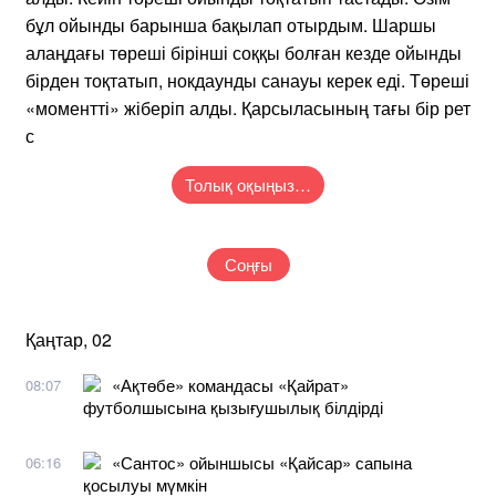
бұл ойынды барынша бақылап отырдым. Шаршы
алаңдағы төреші бірінші соққы болған кезде ойынды
бірден тоқтатып, нокдаунды санауы керек еді. Төреші
«моментті» жіберіп алды. Қарсыласының тағы бір рет
с
Толық оқыңыз…
Соңғы
Қаңтар, 02
«Ақтөбе» командасы «Қайрат»
08:07
футболшысына қызығушылық білдірді
«Сантос» ойыншысы «Қайсар» сапына
06:16
қосылуы мүмкін