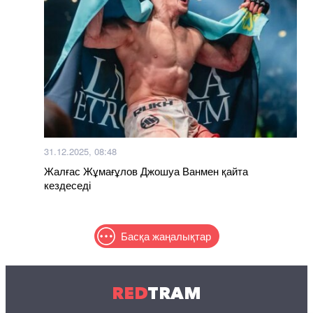
31.12.2025, 08:48
Жалғас Жұмағұлов Джошуа Ванмен қайта
кездеседі
Басқа жаңалықтар
RED
TRAM