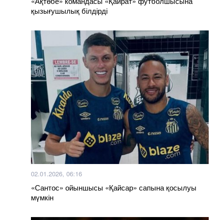
«Ақтөбе» командасы «Қайрат» футболшысына
қызығушылық білдірді
02.01.2026, 06:16
«Сантос» ойыншысы «Қайсар» сапына қосылуы
мүмкін