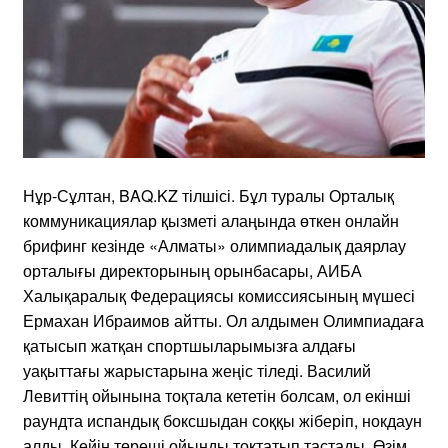
Нұр-Сұлтан, BAQ.KZ тілшісі. Бұл туралы Орталық
коммуникациялар қызметі алаңында өткен онлайн
брифинг кезінде «Алматы» олимпиадалық даярлау
орталығы директорының орынбасары, АИБА
Халықаралық Федерациясы комиссиясының мүшесі
Ермахан Ибраимов айтты. Ол алдымен Олимпиадаға
қатысып жатқан спортшыларымызға алдағы
уақыттағы жарыстарына жеңіс тіледі. Василий
Левиттің ойынына тоқтала кететін болсам, ол екінші
раундта испандық боксшыдан соққы жіберіп, нокдаун
алды. Кейін төреші ойынды тоқтатып тастады. Өзім