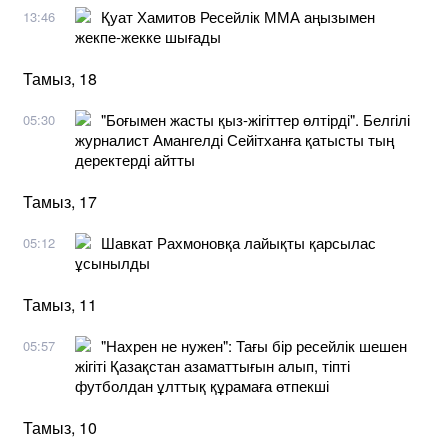
Қуат Хамитов Ресейлік ММА аңызымен
13:46
жекпе-жекке шығады
Тамыз, 18
"Боғымен жасты қыз-жігіттер өлтірді". Белгілі
05:30
журналист Амангелді Сейітханға қатысты тың
деректерді айтты
Тамыз, 17
Шавкат Рахмоновқа лайықты қарсылас
05:12
ұсынылды
Тамыз, 11
"Нахрен не нужен": Тағы бір ресейлік шешен
05:57
жігіті Қазақстан азаматтығын алып, тіпті
футболдан ұлттық құрамаға өтпекші
Тамыз, 10