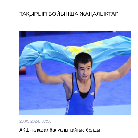
ТАҚЫРЫП БОЙЫНША ЖАҢАЛЫҚТАР
20.03.2024, 07:50
АҚШ-та қазақ балуаны қайтыс болды