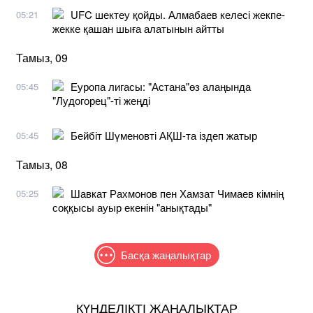
UFC шектеу қойды. Алмабаев келесі жекпе-
05:21
жекке қашан шыға алатынын айтты
Тамыз, 09
Еуропа лигасы: "Астана"өз алаңында
05:45
"Лудогорец"-ті жеңді
Бейбіт Шүменовті АҚШ-та іздеп жатыр
05:45
Тамыз, 08
Шавкат Рахмонов пен Хамзат Чимаев кімнің
05:25
соққысы ауыр екенін "анықтады"
Басқа жаңалықтар
КҮНДЕЛІКТІ ЖАҢАЛЫҚТАР