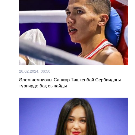
26.02.2024, 06:50
Әлем чемпионы Санжар Тәшкенбай Сербиядағы
турнирде бақ сынайды