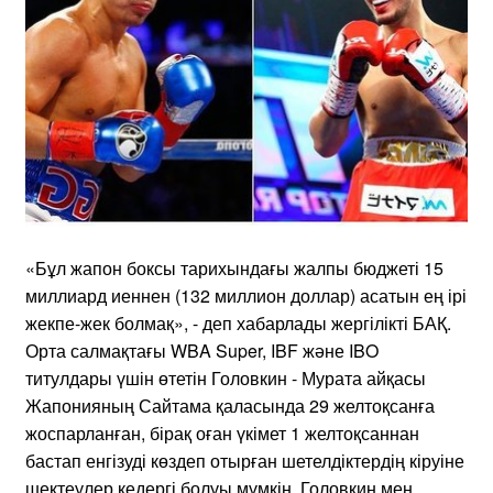
«Бұл жапон боксы тарихындағы жалпы бюджеті 15
миллиард иеннен (132 миллион доллар) асатын ең ірі
жекпе-жек болмақ», - деп хабарлады жергілікті БАҚ.
Орта салмақтағы WBA Super, IBF және IBO
титулдары үшін өтетін Головкин - Мурата айқасы
Жапонияның Сайтама қаласында 29 желтоқсанға
жоспарланған, бірақ оған үкімет 1 желтоқсаннан
бастап енгізуді көздеп отырған шетелдіктердің кіруіне
шектеулер кедергі болуы мүмкін. Головкин мен