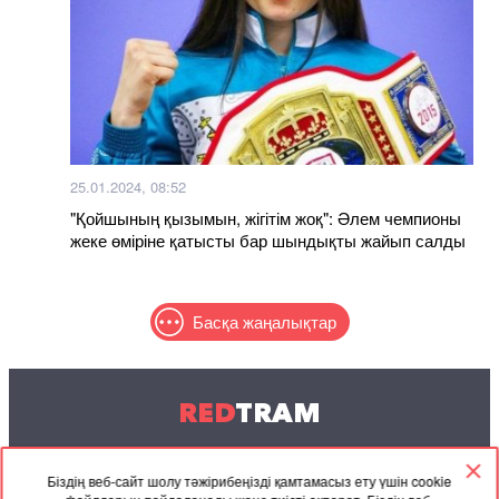
25.01.2024, 08:52
"Қойшының қызымын, жігітім жоқ": Әлем чемпионы
жеке өміріне қатысты бар шындықты жайып салды
Басқа жаңалықтар
RED
TRAM
© 2004-2026 Redtram, Ltd.
Біздің веб-сайт шолу тәжірибеңізді қамтамасыз ету үшін cookie