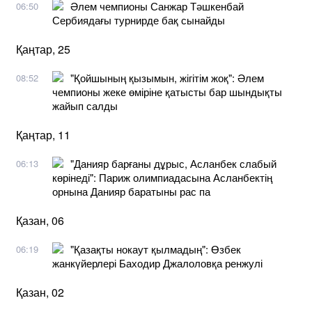
Әлем чемпионы Санжар Тәшкенбай
06:50
Сербиядағы турнирде бақ сынайды
Қаңтар, 25
"Қойшының қызымын, жігітім жоқ": Әлем
08:52
чемпионы жеке өміріне қатысты бар шындықты
жайып салды
Қаңтар, 11
"Данияр барғаны дұрыс, Асланбек слабый
06:13
көрінеді": Париж олимпиадасына Асланбектің
орнына Данияр баратыны рас па
Қазан, 06
"Қазақты нокаут қылмадың": Өзбек
06:19
жанкүйерлері Баходир Джалоловқа ренжулі
Қазан, 02