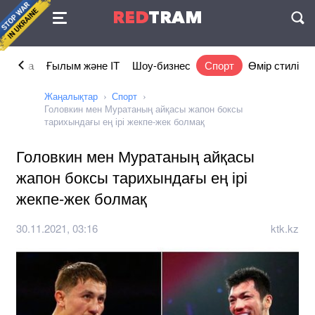
Келісімі
RED
TRAM
П
номика
Ғылым және IT
Шоу-бизнес
Спорт
Өмір стилі
Жаңалықтар
Спорт
Головкин мен Муратаның айқасы жапон боксы
тарихындағы ең ірі жекпе-жек болмақ
Головкин мен Муратаның айқасы
жапон боксы тарихындағы ең ірі
жекпе-жек болмақ
30.11.2021, 03:16
ktk.kz