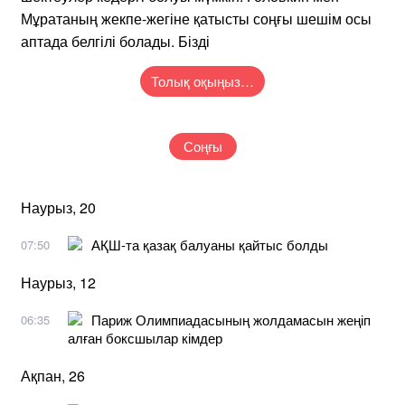
Мұратаның жекпе-жегіне қатысты соңғы шешім осы
аптада белгілі болады. Бізді
Толық оқыңыз…
Соңғы
Наурыз, 20
АҚШ-та қазақ балуаны қайтыс болды
07:50
Наурыз, 12
Париж Олимпиадасының жолдамасын жеңіп
06:35
алған боксшылар кімдер
Ақпан, 26