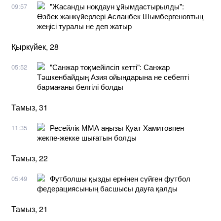
"Жасанды нокдаун ұйымдастырылды":
09:57
Өзбек жанкүйерлері Асланбек Шымбергеновтың
жеңісі туралы не деп жатыр
Қыркүйек, 28
"Санжар тоқмейілсіп кетті": Санжар
05:52
Тәшкенбайдың Азия ойындарына не себепті
бармағаны белгілі болды
Тамыз, 31
Ресейлік ММА аңызы Қуат Хамитовпен
11:35
жекпе-жекке шығатын болды
Тамыз, 22
Футболшы қызды ернінен сүйген футбол
05:49
федерациясының басшысы дауға қалды
Тамыз, 21