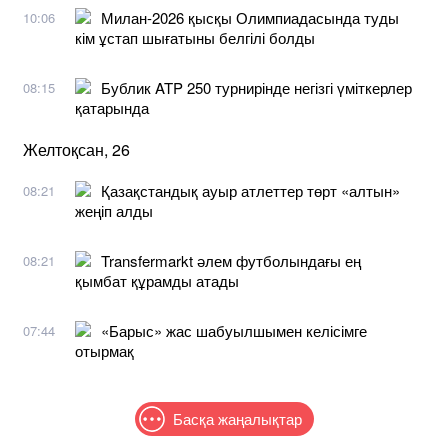
Милан-2026 қысқы Олимпиадасында туды
10:06
кім ұстап шығатыны белгілі болды
Бублик ATP 250 турнирінде негізгі үміткерлер
08:15
қатарында
Желтоқсан, 26
Қазақстандық ауыр атлеттер төрт «алтын»
08:21
жеңіп алды
Transfermarkt әлем футболындағы ең
08:21
қымбат құрамды атады
«Барыс» жас шабуылшымен келісімге
07:44
отырмақ
Басқа жаңалықтар