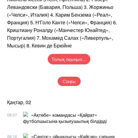
Левандовски (Бавария, Польша) 3. Жоржиньо
(«Челси», Италия) 4. Карим Бензема («Реал»,
Франция) 5. Н'Голо Канте («Челси», Франция) 6.
Криштиану Роналду («Манчестер Юнайтед»,
Португалия) 7. Мохамед Салах («Ливерпуль»,
Мысыр) 8. Кевин де Брюйне
Толық оқыңыз…
Соңғы
Қаңтар, 02
«Ақтөбе» командасы «Қайрат»
08:07
футболшысына қызығушылық білдірді
«Сантос» ойыншысы «Қайсар» сапына
06:16