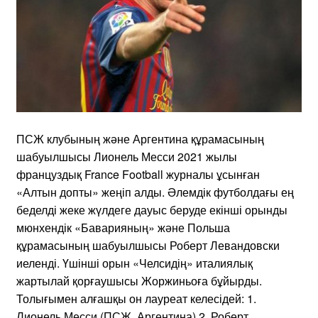
ПСЖ клубының және Аргентина құрамасының
шабуылшысы Лионель Месси 2021 жылы
француздық France Football журналы ұсынған
«Алтын допты» жеңіп алды. Әлемдік футболдағы ең
беделді жеке жүлдеге дауыс беруде екінші орынды
мюнхендік «Баварияның» және Польша
құрамасының шабуылшысы Роберт Левандовски
иеленді. Үшінші орын «Челсидің» италиялық
жартылай қорғаушысы Жоржиньоға бұйырды.
Толығымен алғашқы он лауреат келесідей: 1.
Лионель Месси (ПСЖ, Аргентина) 2. Роберт