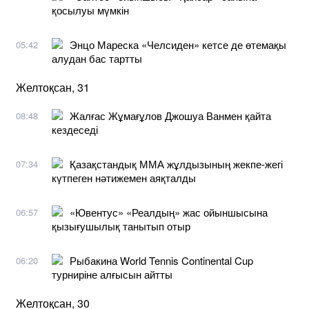
қосылуы мүмкін
Энцо Мареска «Челсиден» кетсе де өтемақы
05:42
алудан бас тартты
Желтоқсан, 31
Жалғас Жұмағұлов Джошуа Ванмен қайта
08:48
кездеседі
Қазақстандық ММА жұлдызының жекпе-жегі
07:34
күтпеген нәтижемен аяқталды
«Ювентус» «Реалдың» жас ойыншысына
06:57
қызығушылық танытып отыр
Рыбакина World Tennis Continental Cup
06:20
турниріне алғысын айтты
Желтоқсан, 30