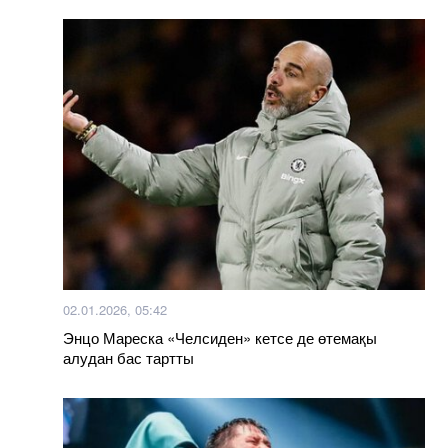
02.01.2026, 05:42
Энцо Мареска «Челсиден» кетсе де өтемақы
алудан бас тартты