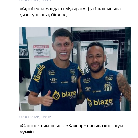
«Ақтөбе» командасы «Қайрат» футболшысына
қызығушылық білдірді
02.01.2026, 06:16
«Сантос» ойыншысы «Қайсар» сапына қосылуы
мүмкін