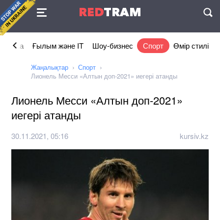
Келісімі
RED
TRAM
П
номика
Ғылым және IT
Шоу-бизнес
Спорт
Өмір стилі
Жаңалықтар
Спорт
Лионель Месси «Алтын доп-2021» иегері атанды
Лионель Месси «Алтын доп-2021»
иегері атанды
30.11.2021, 05:16
kursiv.kz