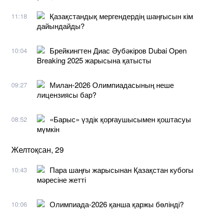
Қазақстандық мергендердің шаңғысын кім
11:18
дайындайды?
Брейкингтен Диас Әубәкіров Dubai Open
10:04
Breaking 2025 жарысына қатысты
Милан-2026 Олимпиадасының неше
09:27
лицензиясы бар?
«Барыс» үздік қорғаушысымен қоштасуы
08:52
мүмкін
Желтоқсан, 29
Пара шаңғы жарысынан Қазақстан кубогы
10:43
мәресіне жетті
Олимпиада-2026 қанша қаржы бөлінді?
10:06