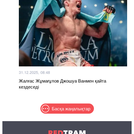
31.12.2025, 08:48
Жалғас Жұмағұлов Джошуа Ванмен қайта
кездеседі
Басқа жаңалықтар
RED
TRAM