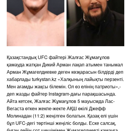
Қазақстандық UFC файтері Жалғас Жұмағұлов
қамауда жатқан Дикий Арман лақап атымен танымал
Арман Жұмагелдиевке деген көзқарасын білдірді деп
хабарлады turkystan.kz «Халқының лайықты перзенті.
Мен ағамды жақсы білемін. Ол өз елінің патриоты»,-
деп жазды файтер Instagram-дағы парақшасында.
Айта кетсек, Жалғас Жұмағұлов 5 мауысмда Лас-
Вегаста өткен жекпе-жекте АҚШ өкілі Джефф
Молинадан (11:2) жеңілген болатын. Қазақ елі үшін
бұл UFC-дегі төртінші жеңіліс болды. Еске салсақ,
бұған дейін сот шешімімен Жұмагелдиевті қамауға