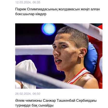
12.03.2024, 06:35
Париж Олимпиадасының жолдамасын жеңіп алған
боксшылар кімдер
26.02.2024, 06:50
Әлем чемпионы Санжар Тәшкенбай Сербиядағы
турнирде бақ сынайды