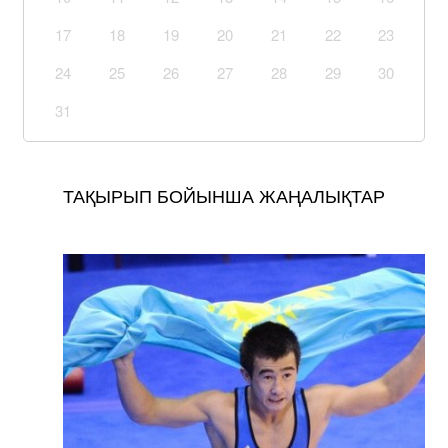
17
18
19
20
21
22
23
24
25
26
27
28
29
30
31
ТАҚЫРЫП БОЙЫНША ЖАҢАЛЫҚТАР