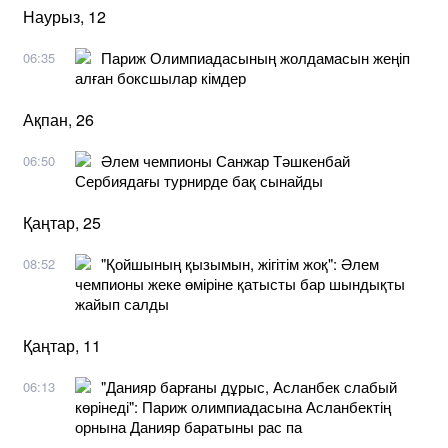
Наурыз, 12
Париж Олимпиадасының жолдамасын жеңіп
06:35
алған боксшылар кімдер
Ақпан, 26
Әлем чемпионы Санжар Тәшкенбай
06:50
Сербиядағы турнирде бақ сынайды
Қаңтар, 25
"Қойшының қызымын, жігітім жоқ": Әлем
08:52
чемпионы жеке өміріне қатысты бар шындықты
жайып салды
Қаңтар, 11
"Данияр барғаны дұрыс, Асланбек слабый
06:13
көрінеді": Париж олимпиадасына Асланбектің
орнына Данияр баратыны рас па