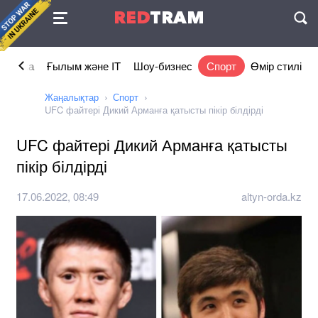
Келісімі
RED
TRAM
П
номика
Ғылым және IT
Шоу-бизнес
Спорт
Өмір стилі
Жаңалықтар
Спорт
UFC файтері Дикий Арманға қатысты пікір білдірді
UFC файтері Дикий Арманға қатысты
пікір білдірді
17.06.2022, 08:49
altyn-orda.kz