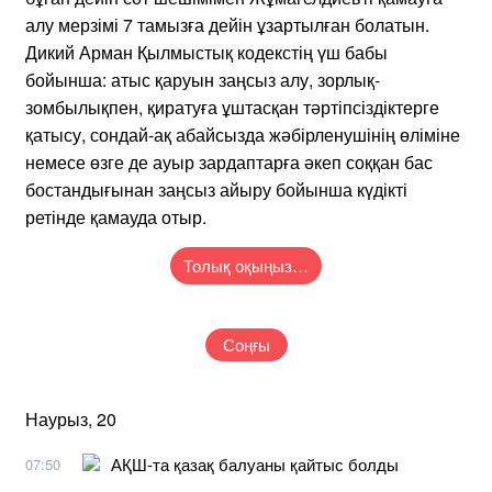
алу мерзімі 7 тамызға дейін ұзартылған болатын.
Дикий Арман Қылмыстық кодекстің үш бабы
бойынша: атыс қаруын заңсыз алу, зорлық-
зомбылықпен, қиратуға ұштасқан тәртіпсіздіктерге
қатысу, сондай-ақ абайсызда жәбірленушінің өліміне
немесе өзге де ауыр зардаптарға әкеп соққан бас
бостандығынан заңсыз айыру бойынша күдікті
ретінде қамауда отыр.
Толық оқыңыз…
Соңғы
Наурыз, 20
АҚШ-та қазақ балуаны қайтыс болды
07:50