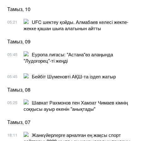
Тамыз, 10
UFC шектеу қойды. Алмабаев келесі жекпе-
05:21
жекке қашан шыға алатынын айтты
Тамыз, 09
Еуропа лигасы: "Астана"өз алаңында
05:45
"Лудогорец"-ті жеңді
Бейбіт Шүменовті АҚШ-та іздеп жатыр
05:45
Тамыз, 08
Шавкат Рахмонов пен Хамзат Чимаев кімнің
05:25
соққысы ауыр екенін "анықтады"
Тамыз, 07
Жанкүйерлерге арналған ең жақсы спорт
18:11