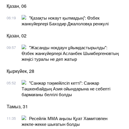
Қазан, 06
"Қазақты нокаут қылмадың": Өзбек
06:19
жанкүйерлері Баходир Джалоловқа ренжулі
Қазан, 02
"Жасанды нокдаун ұйымдастырылды":
09:57
Өзбек жанкүйерлері Асланбек Шымбергеновтың
жеңісі туралы не деп жатыр
Қыркүйек, 28
"Санжар тоқмейілсіп кетті": Санжар
05:52
Тәшкенбайдың Азия ойындарына не себепті
бармағаны белгілі болды
Тамыз, 31
Ресейлік ММА аңызы Қуат Хамитовпен
11:35
жекпе-жекке шығатын болды