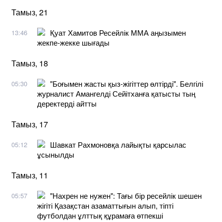
Тамыз, 21
Қуат Хамитов Ресейлік ММА аңызымен
13:46
жекпе-жекке шығады
Тамыз, 18
"Боғымен жасты қыз-жігіттер өлтірді". Белгілі
05:30
журналист Амангелді Сейітханға қатысты тың
деректерді айтты
Тамыз, 17
Шавкат Рахмоновқа лайықты қарсылас
05:12
ұсынылды
Тамыз, 11
"Нахрен не нужен": Тағы бір ресейлік шешен
05:57
жігіті Қазақстан азаматтығын алып, тіпті
футболдан ұлттық құрамаға өтпекші