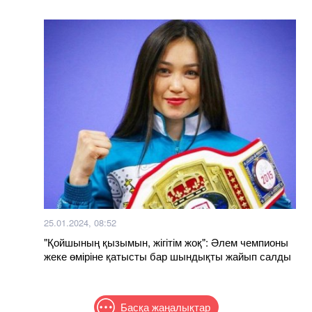
25.01.2024, 08:52
"Қойшының қызымын, жігітім жоқ": Әлем чемпионы
жеке өміріне қатысты бар шындықты жайып салды
Басқа жаңалықтар