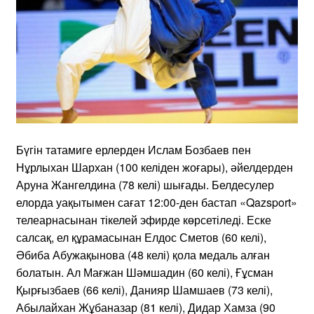
Бүгін татамиге ерлерден Ислам Бозбаев пен
Нұрлыхан Шархан (100 келіден жоғары), әйелдерден
Аруна Жангелдина (78 келі) шығады. Белдесулер
елорда уақытымен сағат 12:00-ден бастап «Qazsport»
телеарнасынан тікелей эфирде көрсетіледі. Еске
салсақ, ел құрамасынан Елдос Сметов (60 келі),
Әбиба Абужақынова (48 келі) қола медаль алған
болатын. Ал Мағжан Шәмшадин (60 келі), Ғұсман
Қырғызбаев (66 келі), Данияр Шамшаев (73 келі),
Абылайхан Жұбаназар (81 келі), Дидар Хамза (90