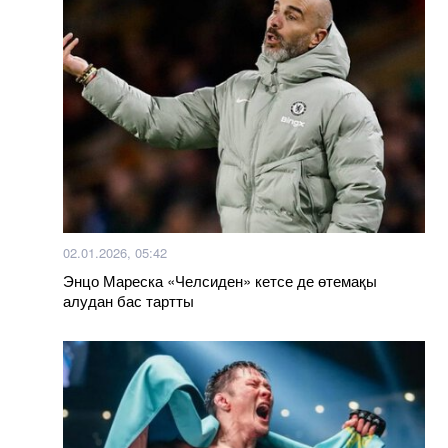
02.01.2026, 05:42
Энцо Мареска «Челсиден» кетсе де өтемақы
алудан бас тартты