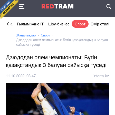
Келісімі
RED
TRAM
П
номика
Ғылым және IT
Шоу-бизнес
Спорт
Өмір стилі
Жаңалықтар
Спорт
Дзюдодан әлем чемпионаты: Бүгін қазақстандық 3 балуан
сайысқа түседі
Дзюдодан әлем чемпионаты: Бүгін
қазақстандық 3 балуан сайысқа түседі
11.10.2022, 03:47
inform.kz