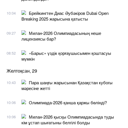
Брейкингтен Диас Әубәкіров Dubai Open
10:04
Breaking 2025 жарысына қатысты
Милан-2026 Олимпиадасының неше
09:27
лицензиясы бар?
«Барыс» үздік қорғаушысымен қоштасуы
08:52
мүмкін
Желтоқсан, 29
Пара шаңғы жарысынан Қазақстан кубогы
10:43
мәресіне жетті
Олимпиада-2026 қанша қаржы бөлінді?
10:06
Милан-2026 қысқы Олимпиадасында туды
10:06
кім ұстап шығатыны белгілі болды