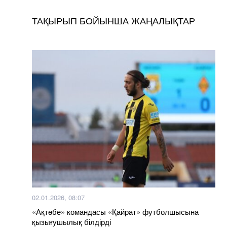
ТАҚЫРЫП БОЙЫНША ЖАҢАЛЫҚТАР
02.01.2026, 08:07
«Ақтөбе» командасы «Қайрат» футболшысына
қызығушылық білдірді