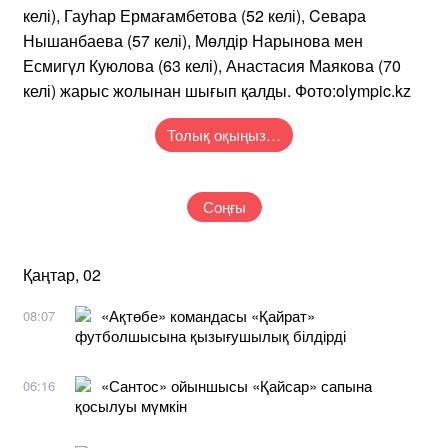
келі), Гауһар Ермағамбетова (52 келі), Cевара
Нышанбаева (57 келі), Мөлдір Нарынова мен
Есмигүл Куюлова (63 келі), Анастасия Маякова (70
келі) жарыс жолынан шығып қалды. Фото:olympic.kz
Толық оқыңыз…
Соңғы
Қаңтар, 02
«Ақтөбе» командасы «Қайрат»
08:07
футболшысына қызығушылық білдірді
«Сантос» ойыншысы «Қайсар» сапына
06:16
қосылуы мүмкін