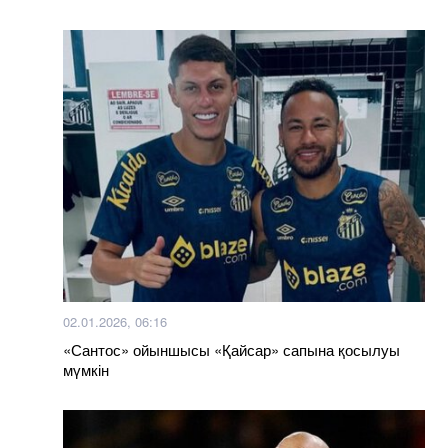
02.01.2026, 06:16
«Сантос» ойыншысы «Қайсар» сапына қосылуы
мүмкін