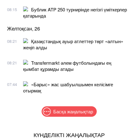
Бублик ATP 250 турнирінде негізгі үміткерлер
08:15
қатарында
Желтоқсан, 26
Қазақстандық ауыр атлеттер төрт «алтын»
08:21
жеңіп алды
Transfermarkt әлем футболындағы ең
08:21
қымбат құрамды атады
«Барыс» жас шабуылшымен келісімге
07:44
отырмақ
Басқа жаңалықтар
КҮНДЕЛІКТІ ЖАҢАЛЫҚТАР