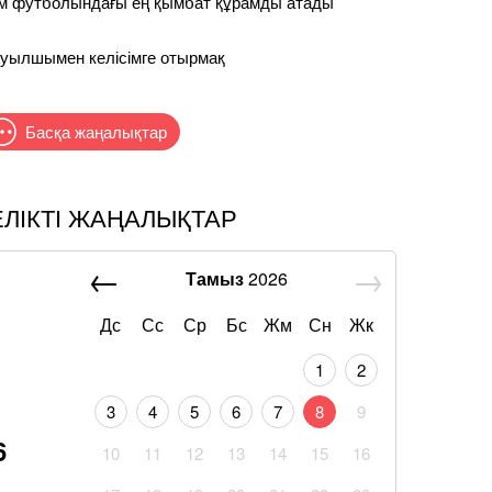
лем футболындағы ең қымбат құрамды атады
уылшымен келісімге отырмақ
Басқа жаңалықтар
ЕЛІКТІ ЖАҢАЛЫҚТАР
Тамыз
2026
Дс
Сс
Ср
Бс
Жм
Сн
Жк
1
2
3
4
5
6
7
8
9
6
10
11
12
13
14
15
16