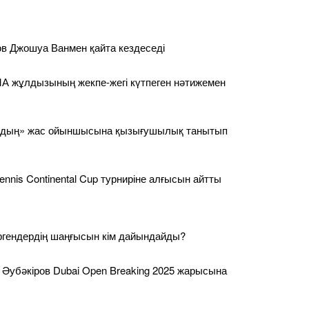
в Джошуа Ванмен қайта кездеседі
А жұлдызының жекпе-жегі күтпеген нәтижемен
лдың» жас ойыншысына қызығушылық танытып
nnis Continental Cup турниріне алғысын айтты
ргендердің шаңғысын кім дайындайды?
 Әубәкіров Dubai Open Breaking 2025 жарысына