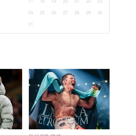
17
18
19
20
21
22
23
24
25
26
27
28
29
30
31
31.12.2025, 08:48