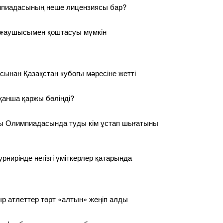
пиадасының неше лицензиясы бар?
орғаушысымен қоштасуы мүмкін
ынан Қазақстан кубогы мәресіне жетті
қанша қаржы бөлінді?
ы Олимпиадасында туды кім ұстап шығатыны
рнирінде негізгі үміткерлер қатарында
р атлеттер төрт «алтын» жеңіп алды