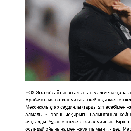
FOX Soccer сайтынан алынған мәліметке қараға
Арабиясымен өткен матчтан кейін қызметтен кет
Мексикалықтар саудиялықтарды 2:1 есебімен ж
алмады. «Төреші ысқырығы шалынғаннан кейін
аяқталды, бұған ештеңе істей алмайсың. Бірінш
осындай ойынына мен жауаптымын», - деді Мар