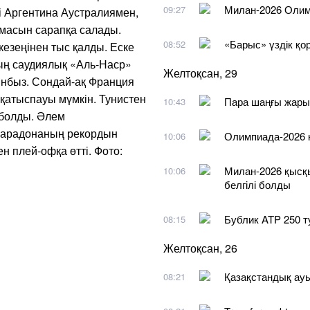
Милан-2026 Олим
09:27
ні Аргентина Аустралиямен,
масын сарапқа салады.
«Барыс» үздік қ
08:52
езеңінен тыс қалды. Еске
дың саудиялық «Аль-Наср»
Желтоқсан, 29
ынбыз. Сондай-ақ Франция
атыспауы мүмкін. Тунистен
Пара шаңғы жарыс
10:43
 болды. Әлем
 Марадонаның рекордын
Олимпиада-2026 
10:06
н плей-офқа өтті. Фото:
Милан-2026 қысқ
10:06
белгілі болды
Бублик ATP 250 ту
08:15
Желтоқсан, 26
Қазақстандық ауы
08:21