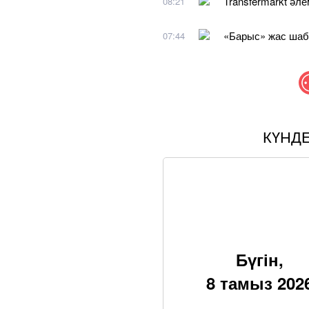
Transfermarkt ә
08:21
«Барыс» жас шаб
07:44
КҮНД
Бүгін,
8 тамыз 202