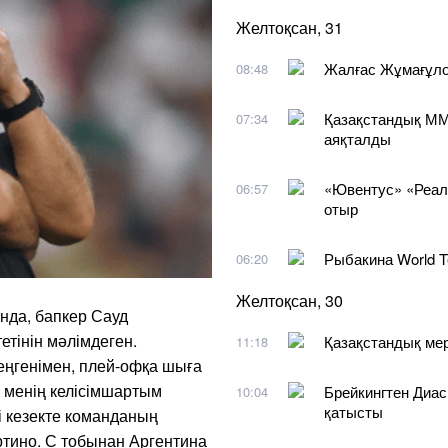
Желтоқсан, 31
Жалғас Жұмағұло
08:48
Қазақстандық ММ
07:34
аяқталды
«Ювентус» «Реа
06:57
отыр
Рыбакина World Te
06:20
Желтоқсан, 30
нда, бапкер Сауд
етінін мәлімдеген.
Қазақстандық ме
11:18
еңгенімен, плей-офқа шыға
 менің келісімшартым
Брейкингтен Диас
10:04
қатысты
і кезекте команданың
тино. С тобынан Аргентина