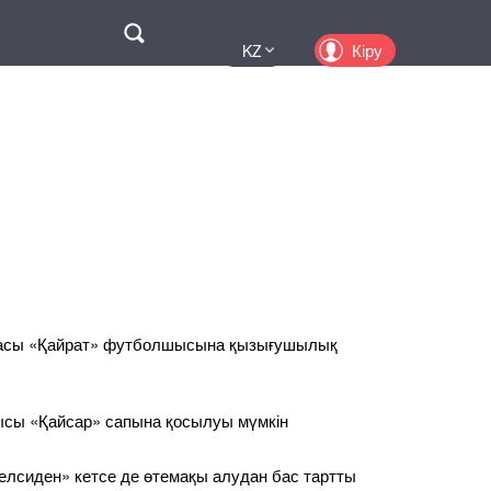
Поиск
Кіру
KZ
UA
EN
PL
RU
дасы «Қайрат» футболшысына қызығушылық
сы «Қайсар» сапына қосылуы мүмкін
лсиден» кетсе де өтемақы алудан бас тартты