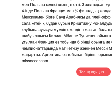
мен Польша келесі кезеңге өтті. 3 желтоқсан кү
4-інде Польша Франциямен ¼ финалдың жолда
Мексикамен бірге Сауд Арабиясы да плей-офф к
сала кетейік, бұдан бұрын Криштиану Роналду
клубына ауысуы мүмкін екендігін жазған болат
шабуылшысы Килиан Мбаппе Туниспен ойынға қ
ұтылған Франция өз тобында бірінші орынға ие
чемпионаттарында матч өткізу жөнінен Месси
жаңартты. Аргентина өз тобынан бірінші орынме
mlssoccer.com
Толық оқыңыз…