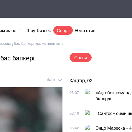
м және IT
Шоу-бизнес
Спорт
Өмір стилі
сының бас бапкері қызметінен кетті
бас бапкері
Соңғы
inform.kz
Қаңтар, 02
«Ақтөбе» коман
08:07
білдірді
«Сантос» ойыншы
06:16
Энцо Мареска «Че
05:42