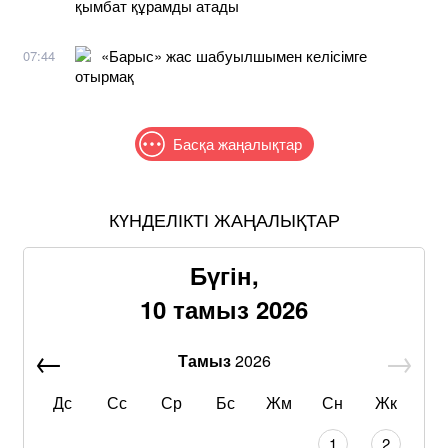
қымбат құрамды атады
«Барыс» жас шабуылшымен келісімге
07:44
отырмақ
Басқа жаңалықтар
КҮНДЕЛІКТІ ЖАҢАЛЫҚТАР
Бүгін,
10 тамыз 2026
Тамыз
2026
Дс
Сс
Ср
Бс
Жм
Сн
Жк
1
2