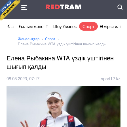
Келісімі
RED
TRAM
П
номика
Ғылым және IT
Шоу-бизнес
Спорт
Өмір стилі
Жаңалықтар
Спорт
Елена Рыбакина WTA үздік үштігінен шығып қалды
Елена Рыбакина WTA үздік үштігінен
шығып қалды
08.08.2023, 07:17
sport12.kz