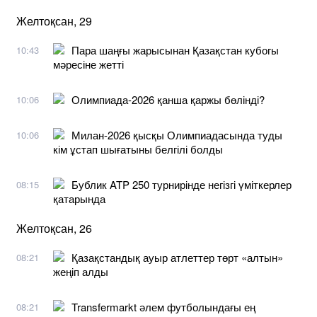
Желтоқсан, 29
Пара шаңғы жарысынан Қазақстан кубогы
10:43
мәресіне жетті
Олимпиада-2026 қанша қаржы бөлінді?
10:06
Милан-2026 қысқы Олимпиадасында туды
10:06
кім ұстап шығатыны белгілі болды
Бублик ATP 250 турнирінде негізгі үміткерлер
08:15
қатарында
Желтоқсан, 26
Қазақстандық ауыр атлеттер төрт «алтын»
08:21
жеңіп алды
Transfermarkt әлем футболындағы ең
08:21