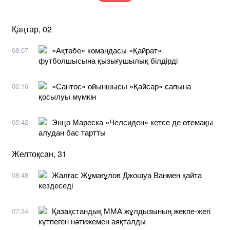
Қаңтар, 02
«Ақтөбе» командасы «Қайрат»
08:07
футболшысына қызығушылық білдірді
«Сантос» ойыншысы «Қайсар» сапына
06:16
қосылуы мүмкін
Энцо Мареска «Челсиден» кетсе де өтемақы
05:42
алудан бас тартты
Желтоқсан, 31
Жалғас Жұмағұлов Джошуа Ванмен қайта
08:48
кездеседі
Қазақстандық ММА жұлдызының жекпе-жегі
07:34
күтпеген нәтижемен аяқталды