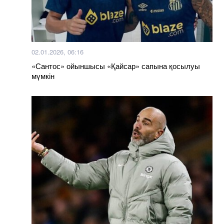
02.01.2026, 06:16
«Сантос» ойыншысы «Қайсар» сапына қосылуы
мүмкін