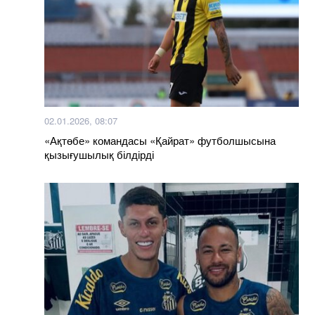
02.01.2026, 08:07
«Ақтөбе» командасы «Қайрат» футболшысына
қызығушылық білдірді