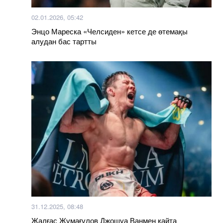
02.01.2026, 05:42
Энцо Мареска «Челсиден» кетсе де өтемақы
алудан бас тартты
31.12.2025, 08:48
Жалғас Жұмағұлов Джошуа Ванмен қайта