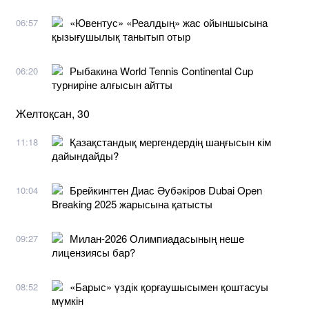
«Ювентус» «Реалдың» жас ойыншысына
06:57
қызығушылық танытып отыр
Рыбакина World Tennis Continental Cup
06:20
турниріне алғысын айтты
Желтоқсан, 30
Қазақстандық мергендердің шаңғысын кім
11:18
дайындайды?
Брейкингтен Диас Әубәкіров Dubai Open
10:04
Breaking 2025 жарысына қатысты
Милан-2026 Олимпиадасының неше
09:27
лицензиясы бар?
«Барыс» үздік қорғаушысымен қоштасуы
08:52
мүмкін