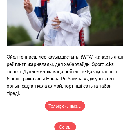
Әйел теннисшілер қауымдастығы (WTA) жаңартылған
рейтингті жариялады, деп хабарлайды Sport12.kz
тілшісі. Дүниежүзілік жаңа рейтингте Қазақстанның
бірінші ракеткасы Елена Рыбакина үздік үштіктегі
орнын сақтап қала алмай, төртінші сатыға табан
тіреді.
Толық оқыңыз…
Соңғы