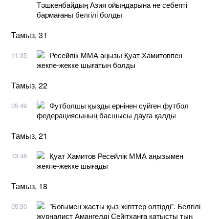
Тәшкенбайдың Азия ойындарына не себепті
бармағаны белгілі болды
Тамыз, 31
Ресейлік ММА аңызы Қуат Хамитовпен
11:35
жекпе-жекке шығатын болды
Тамыз, 22
Футболшы қызды ернінен сүйген футбол
05:49
федерациясының басшысы дауға қалды
Тамыз, 21
Қуат Хамитов Ресейлік ММА аңызымен
13:46
жекпе-жекке шығады
Тамыз, 18
"Боғымен жасты қыз-жігіттер өлтірді". Белгілі
05:30
журналист Амангелді Сейітханға қатысты тың