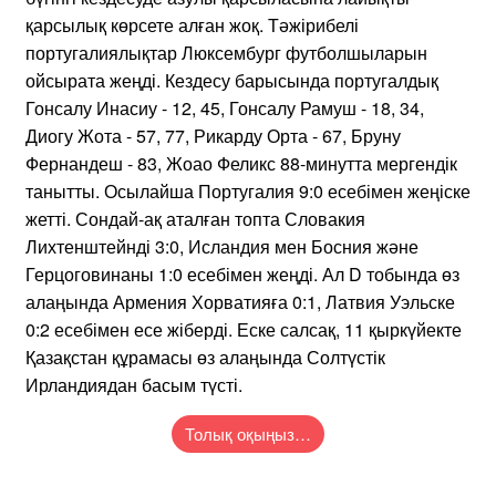
қарсылық көрсете алған жоқ. Тәжірибелі
португалиялықтар Люксембург футболшыларын
ойсырата жеңді. Кездесу барысында португалдық
Гонсалу Инасиу - 12, 45, Гонсалу Рамуш - 18, 34,
Диогу Жота - 57, 77, Рикарду Орта - 67, Бруну
Фернандеш - 83, Жоао Феликс 88-минутта мергендік
танытты. Осылайша Португалия 9:0 есебімен жеңіске
жетті. Сондай-ақ аталған топта Словакия
Лихтенштейнді 3:0, Исландия мен Босния және
Герцоговинаны 1:0 есебімен жеңді. Ал D тобында өз
алаңында Армения Хорватияға 0:1, Латвия Уэльске
0:2 есебімен есе жіберді. Еске салсақ, 11 қыркүйекте
Қазақстан құрамасы өз алаңында Солтүстік
Ирландиядан басым түсті.
Толық оқыңыз…