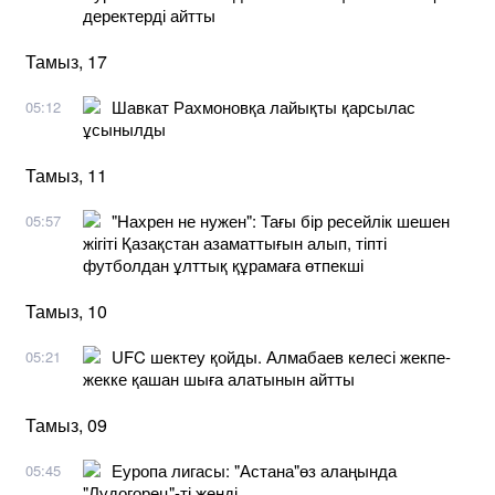
деректерді айтты
Тамыз, 17
Шавкат Рахмоновқа лайықты қарсылас
05:12
ұсынылды
Тамыз, 11
"Нахрен не нужен": Тағы бір ресейлік шешен
05:57
жігіті Қазақстан азаматтығын алып, тіпті
футболдан ұлттық құрамаға өтпекші
Тамыз, 10
UFC шектеу қойды. Алмабаев келесі жекпе-
05:21
жекке қашан шыға алатынын айтты
Тамыз, 09
Еуропа лигасы: "Астана"өз алаңында
05:45
"Лудогорец"-ті жеңді