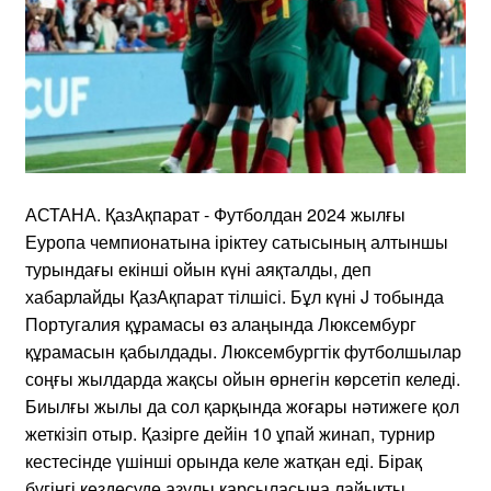
АСТАНА. ҚазАқпарат - Футболдан 2024 жылғы
Еуропа чемпионатына іріктеу сатысының алтыншы
турындағы екінші ойын күні аяқталды, деп
хабарлайды ҚазАқпарат тілшісі. Бұл күні J тобында
Португалия құрамасы өз алаңында Люксембург
құрамасын қабылдады. Люксембургтік футболшылар
соңғы жылдарда жақсы ойын өрнегін көрсетіп келеді.
Биылғы жылы да сол қарқында жоғары нәтижеге қол
жеткізіп отыр. Қазірге дейін 10 ұпай жинап, турнир
кестесінде үшінші орында келе жатқан еді. Бірақ
бүгінгі кездесуде азулы қарсыласына лайықты