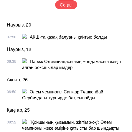
Соңғы
Наурыз, 20
АҚШ-та қазақ балуаны қайтыс болды
07:50
Наурыз, 12
Париж Олимпиадасының жолдамасын жеңіп
06:35
алған боксшылар кімдер
Ақпан, 26
Әлем чемпионы Санжар Тәшкенбай
06:50
Сербиядағы турнирде бақ сынайды
Қаңтар, 25
"Қойшының қызымын, жігітім жоқ": Әлем
08:52
чемпионы жеке өміріне қатысты бар шындықты