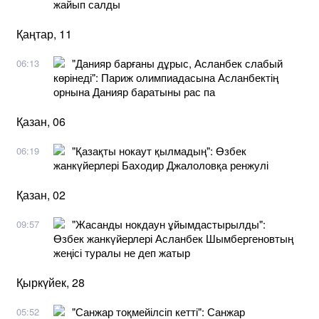
жайып салды
Қаңтар, 11
"Данияр барғаны дұрыс, Асланбек слабый
06:13
көрінеді": Париж олимпиадасына Асланбектің
орнына Данияр баратыны рас па
Қазан, 06
"Қазақты нокаут қылмадың": Өзбек
06:19
жанкүйерлері Баходир Джалоловқа ренжулі
Қазан, 02
"Жасанды нокдаун ұйымдастырылды":
09:57
Өзбек жанкүйерлері Асланбек Шымбергеновтың
жеңісі туралы не деп жатыр
Қыркүйек, 28
"Санжар тоқмейілсіп кетті": Санжар
05:52