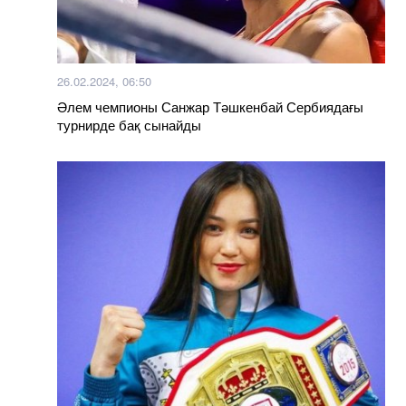
26.02.2024, 06:50
Әлем чемпионы Санжар Тәшкенбай Сербиядағы
турнирде бақ сынайды