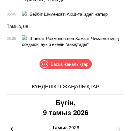
Бейбіт Шүменовті АҚШ-та іздеп жатыр
05:45
Тамыз, 08
Шавкат Рахмонов пен Хамзат Чимаев кімнің
05:25
соққысы ауыр екенін "анықтады"
Басқа жаңалықтар
КҮНДЕЛІКТІ ЖАҢАЛЫҚТАР
Бүгін,
9 тамыз 2026
Тамыз
2026