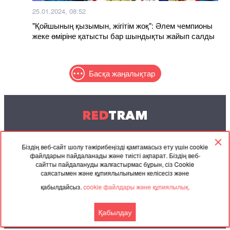
25.01.2024, 08:52
"Қойшының қызымын, жігітім жоқ": Әлем чемпионы
жеке өміріне қатысты бар шындықты жайып салды
Басқа жаңалықтар
RED
TRAM
© 2004-2026 Redtram, Ltd.
Біздің веб-сайт шолу тәжірибеңізді қамтамасыз ету үшін cookie
файлдарын пайдаланады және тиісті ақпарат. Біздің веб-
Ынтымақтастық
Мұрағат
Байланысу
сайтты пайдалануды жалғастырмас бұрын, сіз Cookie
саясатымен және құпиялылығымен келісесіз және
Серіктес
Келісімі
қабылдайсыз.
cookie файлдары және құпиялылық.
материалдар
Қабылдау