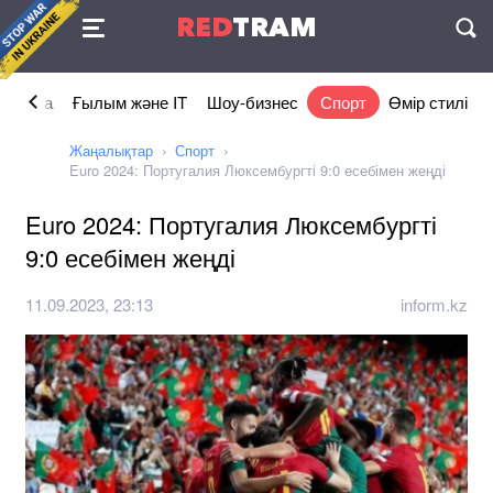
Келісімі
RED
TRAM
П
номика
Ғылым және IT
Шоу-бизнес
Спорт
Өмір стилі
Жаңалықтар
Спорт
Euro 2024: Португалия Люксембургті 9:0 есебімен жеңді
Euro 2024: Португалия Люксембургті
9:0 есебімен жеңді
11.09.2023, 23:13
inform.kz