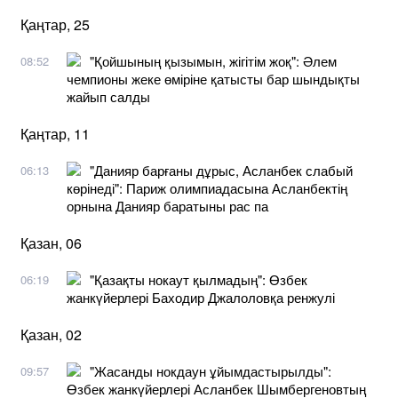
Қаңтар, 25
"Қойшының қызымын, жігітім жоқ": Әлем
08:52
чемпионы жеке өміріне қатысты бар шындықты
жайып салды
Қаңтар, 11
"Данияр барғаны дұрыс, Асланбек слабый
06:13
көрінеді": Париж олимпиадасына Асланбектің
орнына Данияр баратыны рас па
Қазан, 06
"Қазақты нокаут қылмадың": Өзбек
06:19
жанкүйерлері Баходир Джалоловқа ренжулі
Қазан, 02
"Жасанды нокдаун ұйымдастырылды":
09:57
Өзбек жанкүйерлері Асланбек Шымбергеновтың