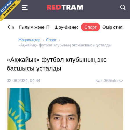
Келісімі
RED
TRAM
П
номика
Ғылым және IT
Шоу-бизнес
Спорт
Өмір стилі
Жаңалықтар
Спорт
«Ақжайық» футбол клубының экс-басшысы ұсталды
«Ақжайық» футбол клубының экс-
басшысы ұсталды
02.08.2024, 04:44
kaz.365info.kz