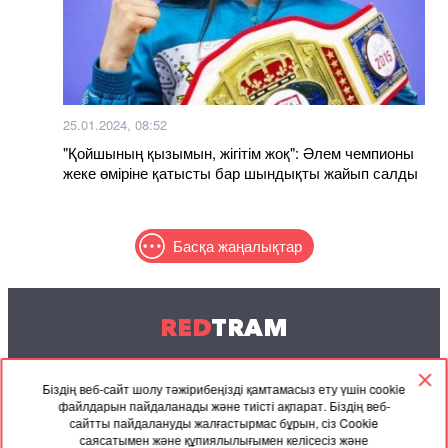
25.01.2024, 08:52
"Қойшының қызымын, жігітім жоқ": Әлем чемпионы
жеке өміріне қатысты бар шындықты жайып салды
Басқа жаңалықтар
RED
TRAM
© 2004-2026 Redtram, Ltd.
Біздің веб-сайт шолу тәжірибеңізді қамтамасыз ету үшін cookie
файлдарын пайдаланады және тиісті ақпарат. Біздің веб-
Ынтымақтастық
Мұрағат
Байланысу
сайтты пайдалануды жалғастырмас бұрын, сіз Cookie
саясатымен және құпиялылығымен келісесіз және