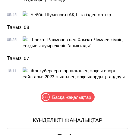
Бейбіт Шүменовті АҚШ-та іздеп жатыр
05:45
Тамыз, 08
Шавкат Рахмонов пен Хамзат Чимаев кімнің
05:25
соққысы ауыр екенін "анықтады"
Тамыз, 07
Жанкүйерлерге арналған ең жақсы спорт
18:11
сайттары: 2023 жылғы ең жақсылардың таңдауы
Басқа жаңалықтар
КҮНДЕЛІКТІ ЖАҢАЛЫҚТАР