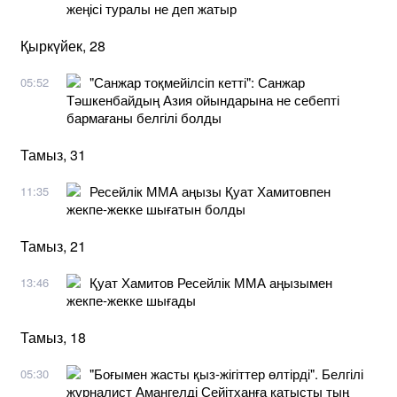
жеңісі туралы не деп жатыр
Қыркүйек, 28
"Санжар тоқмейілсіп кетті": Санжар
05:52
Тәшкенбайдың Азия ойындарына не себепті
бармағаны белгілі болды
Тамыз, 31
Ресейлік ММА аңызы Қуат Хамитовпен
11:35
жекпе-жекке шығатын болды
Тамыз, 21
Қуат Хамитов Ресейлік ММА аңызымен
13:46
жекпе-жекке шығады
Тамыз, 18
"Боғымен жасты қыз-жігіттер өлтірді". Белгілі
05:30
журналист Амангелді Сейітханға қатысты тың