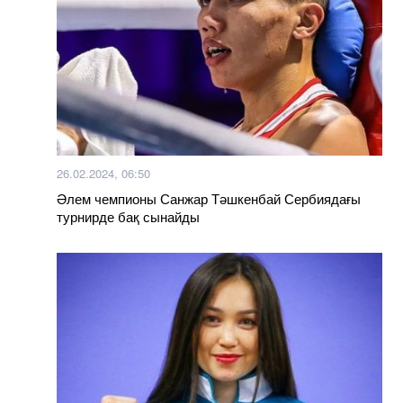
26.02.2024, 06:50
Әлем чемпионы Санжар Тәшкенбай Сербиядағы
турнирде бақ сынайды