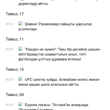
деректерді айтты
Тамыз, 17
Шавкат Рахмоновқа лайықты қарсылас
05:12
ұсынылды
Тамыз, 11
"Нахрен не нужен": Тағы бір ресейлік шешен
05:57
жігіті Қазақстан азаматтығын алып, тіпті
футболдан ұлттық құрамаға өтпекші
Тамыз, 10
UFC шектеу қойды. Алмабаев келесі жекпе-
05:21
жекке қашан шыға алатынын айтты
Тамыз, 09
Еуропа лигасы: "Астана"өз алаңында
05:45
"Лудогорец"-ті жеңді