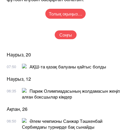
Толық оқыңыз…
Соңғы
Наурыз, 20
АҚШ-та қазақ балуаны қайтыс болды
07:50
Наурыз, 12
Париж Олимпиадасының жолдамасын жеңіп
06:35
алған боксшылар кімдер
Ақпан, 26
Әлем чемпионы Санжар Тәшкенбай
06:50
Сербиядағы турнирде бақ сынайды