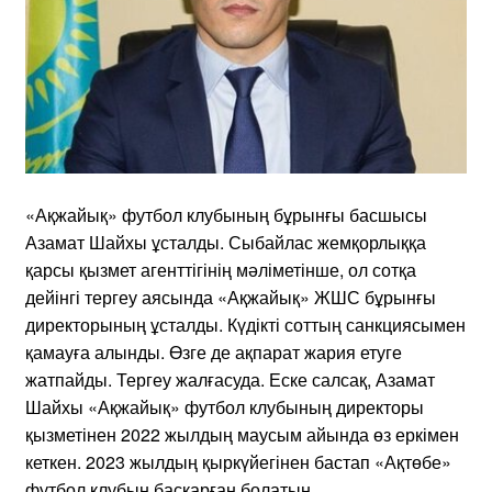
«Ақжайық» футбол клубының бұрынғы басшысы
Азамат Шайхы ұсталды. Сыбайлас жемқорлыққа
қарсы қызмет агенттігінің мәліметінше, ол сотқа
дейінгі тергеу аясында «Ақжайық» ЖШС бұрынғы
директорының ұсталды. Күдікті соттың санкциясымен
қамауға алынды. Өзге де ақпарат жария етуге
жатпайды. Тергеу жалғасуда. Еске салсақ, Азамат
Шайхы «Ақжайық» футбол клубының директоры
қызметінен 2022 жылдың маусым айында өз еркімен
кеткен. 2023 жылдың қыркүйегінен бастап «Ақтөбе»
футбол клубын басқарған болатын.