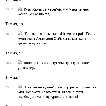
Қуат Хамитов Ресейлік ММА аңызымен
13:46
жекпе-жекке шығады
Тамыз, 18
"Боғымен жасты қыз-жігіттер өлтірді". Белгілі
05:30
журналист Амангелді Сейітханға қатысты тың
деректерді айтты
Тамыз, 17
Шавкат Рахмоновқа лайықты қарсылас
05:12
ұсынылды
Тамыз, 11
"Нахрен не нужен": Тағы бір ресейлік шешен
05:57
жігіті Қазақстан азаматтығын алып, тіпті
футболдан ұлттық құрамаға өтпекші