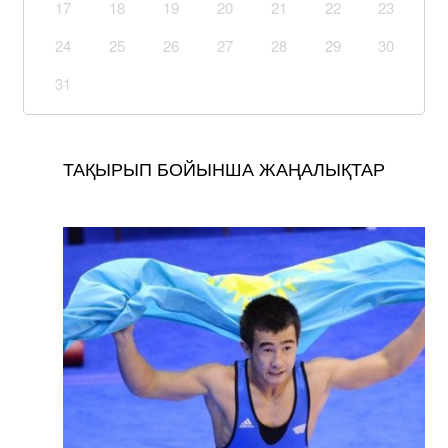
17
18
19
20
21
22
23
24
25
26
27
28
29
30
31
ТАҚЫРЫП БОЙЫНША ЖАҢАЛЫҚТАР