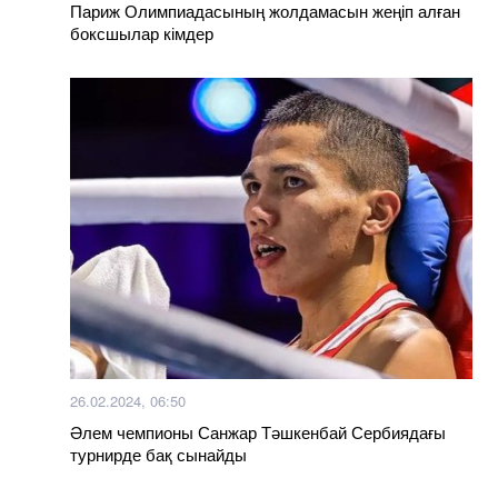
Париж Олимпиадасының жолдамасын жеңіп алған
боксшылар кімдер
26.02.2024, 06:50
Әлем чемпионы Санжар Тәшкенбай Сербиядағы
турнирде бақ сынайды