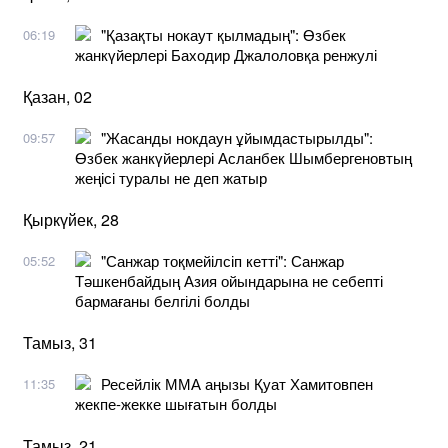
"Қазақты нокаут қылмадың": Өзбек
06:19
жанкүйерлері Баходир Джалоловқа ренжулі
Қазан, 02
"Жасанды нокдаун ұйымдастырылды":
09:57
Өзбек жанкүйерлері Асланбек Шымбергеновтың
жеңісі туралы не деп жатыр
Қыркүйек, 28
"Санжар тоқмейілсіп кетті": Санжар
05:52
Тәшкенбайдың Азия ойындарына не себепті
бармағаны белгілі болды
Тамыз, 31
Ресейлік ММА аңызы Қуат Хамитовпен
11:35
жекпе-жекке шығатын болды
Тамыз, 21