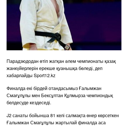
Парадзюдодан өтіп жатқан әлем чемпионаты қазақ
жанкүйерлерін ерекше қуанышқа бөледі, деп
хабарлайды Sport12.kz
Финалда екі бірдей отандасымыз Ғалымжан
Смағұлұлы мен Бексұлтан Құлмырза чемпиондық
белдесуде кездеседі.
J2 санаты бойынша 81 келі салмақта өнер көрсеткен
Ғалымжан Смағұлұлы жартылай финалда аса