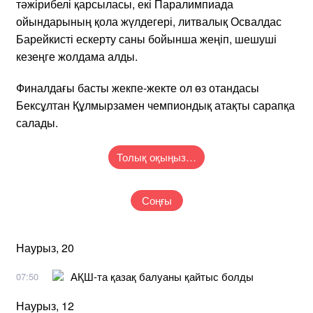
тәжірибелі қарсыласы, екі Паралимпиада
ойындарының қола жүлдегері, литвалық Освалдас
Барейкисті ескерту саны бойынша жеңіп, шешуші
кезеңге жолдама алды.
Финалдағы басты жекпе-жекте ол өз отандасы
Бексұлтан Құлмырзамен чемпиондық атақты сарапқа
салады.
Толық оқыңыз…
Соңғы
Наурыз, 20
АҚШ-та қазақ балуаны қайтыс болды
07:50
Наурыз, 12