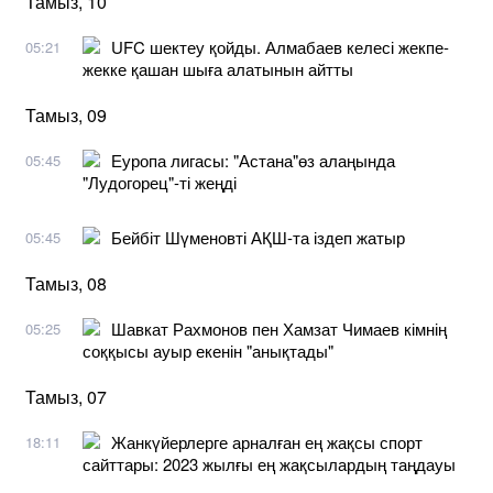
Тамыз, 10
UFC шектеу қойды. Алмабаев келесі жекпе-
05:21
жекке қашан шыға алатынын айтты
Тамыз, 09
Еуропа лигасы: "Астана"өз алаңында
05:45
"Лудогорец"-ті жеңді
Бейбіт Шүменовті АҚШ-та іздеп жатыр
05:45
Тамыз, 08
Шавкат Рахмонов пен Хамзат Чимаев кімнің
05:25
соққысы ауыр екенін "анықтады"
Тамыз, 07
Жанкүйерлерге арналған ең жақсы спорт
18:11
сайттары: 2023 жылғы ең жақсылардың таңдауы