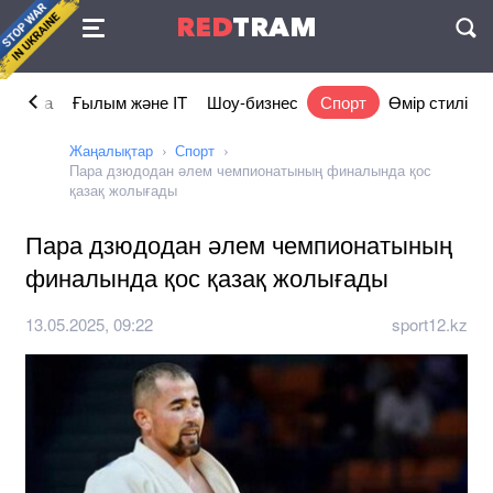
Келісімі
RED
TRAM
П
номика
Ғылым және IT
Шоу-бизнес
Спорт
Өмір стилі
Жаңалықтар
Спорт
Пара дзюдодан әлем чемпионатының финалында қос
қазақ жолығады
Пара дзюдодан әлем чемпионатының
финалында қос қазақ жолығады
13.05.2025, 09:22
sport12.kz