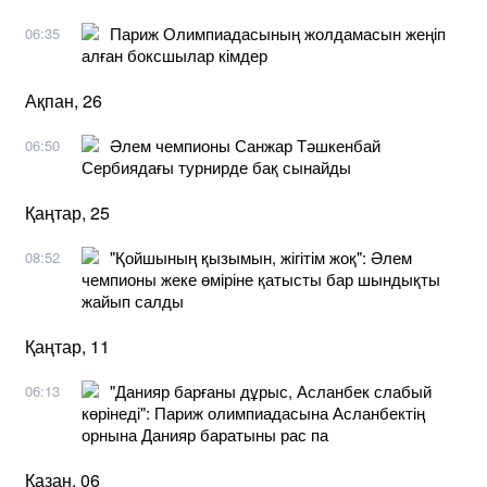
Париж Олимпиадасының жолдамасын жеңіп
06:35
алған боксшылар кімдер
Ақпан, 26
Әлем чемпионы Санжар Тәшкенбай
06:50
Сербиядағы турнирде бақ сынайды
Қаңтар, 25
"Қойшының қызымын, жігітім жоқ": Әлем
08:52
чемпионы жеке өміріне қатысты бар шындықты
жайып салды
Қаңтар, 11
"Данияр барғаны дұрыс, Асланбек слабый
06:13
көрінеді": Париж олимпиадасына Асланбектің
орнына Данияр баратыны рас па
Қазан, 06