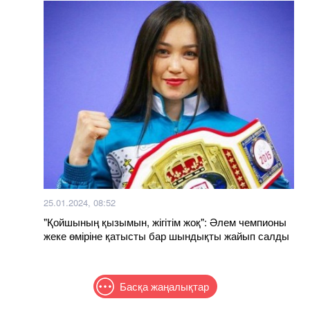
25.01.2024, 08:52
"Қойшының қызымын, жігітім жоқ": Әлем чемпионы
жеке өміріне қатысты бар шындықты жайып салды
Басқа жаңалықтар