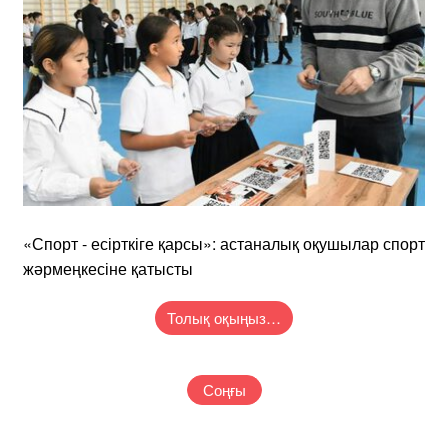
«Спорт - есірткіге қарсы»: астаналық оқушылар спорт
жәрмеңкесіне қатысты
Толық оқыңыз…
Соңғы