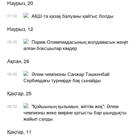
Наурыз, 20
АҚШ-та қазақ балуаны қайтыс болды
07:50
Наурыз, 12
Париж Олимпиадасының жолдамасын жеңіп
06:35
алған боксшылар кімдер
Ақпан, 26
Әлем чемпионы Санжар Тәшкенбай
06:50
Сербиядағы турнирде бақ сынайды
Қаңтар, 25
"Қойшының қызымын, жігітім жоқ": Әлем
08:52
чемпионы жеке өміріне қатысты бар шындықты
жайып салды
Қаңтар, 11