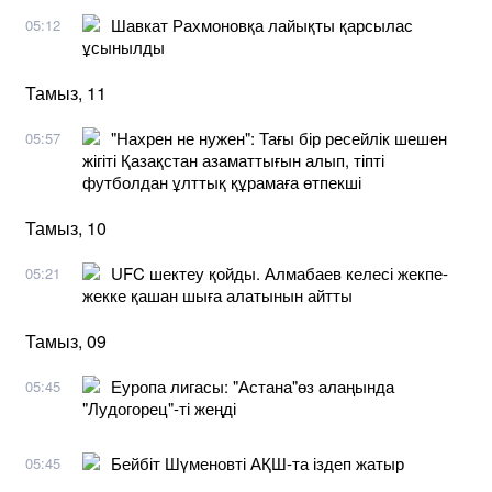
Шавкат Рахмоновқа лайықты қарсылас
05:12
ұсынылды
Тамыз, 11
"Нахрен не нужен": Тағы бір ресейлік шешен
05:57
жігіті Қазақстан азаматтығын алып, тіпті
футболдан ұлттық құрамаға өтпекші
Тамыз, 10
UFC шектеу қойды. Алмабаев келесі жекпе-
05:21
жекке қашан шыға алатынын айтты
Тамыз, 09
Еуропа лигасы: "Астана"өз алаңында
05:45
"Лудогорец"-ті жеңді
Бейбіт Шүменовті АҚШ-та іздеп жатыр
05:45