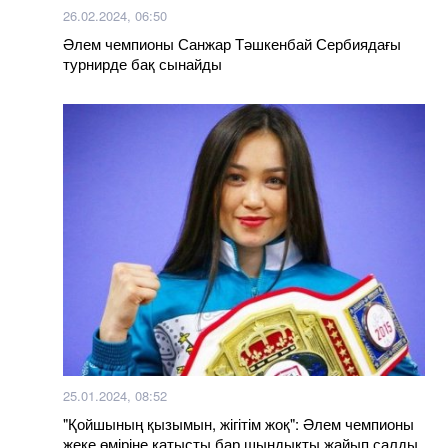
26.02.2024, 06:50
Әлем чемпионы Санжар Тәшкенбай Сербиядағы
турнирде бақ сынайды
25.01.2024, 08:52
"Қойшының қызымын, жігітім жоқ": Әлем чемпионы
жеке өміріне қатысты бар шындықты жайып салды