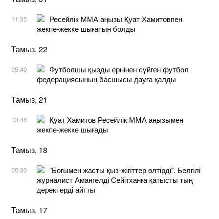
Ресейлік ММА аңызы Қуат Хамитовпен
11:35
жекпе-жекке шығатын болды
Тамыз, 22
Футболшы қызды ернінен сүйген футбол
05:49
федерациясының басшысы дауға қалды
Тамыз, 21
Қуат Хамитов Ресейлік ММА аңызымен
13:46
жекпе-жекке шығады
Тамыз, 18
"Боғымен жасты қыз-жігіттер өлтірді". Белгілі
05:30
журналист Амангелді Сейітханға қатысты тың
деректерді айтты
Тамыз, 17