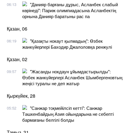
"Данияр барғаны дұрыс, Асланбек слабый
06:13
көрінеді": Париж олимпиадасына Асланбектің
орнына Данияр баратыны рас па
Қазан, 06
"Қазақты нокаут қылмадың": Өзбек
06:19
жанкүйерлері Баходир Джалоловқа ренжулі
Қазан, 02
"Жасанды нокдаун ұйымдастырылды":
09:57
Өзбек жанкүйерлері Асланбек Шымбергеновтың
жеңісі туралы не деп жатыр
Қыркүйек, 28
"Санжар тоқмейілсіп кетті": Санжар
05:52
Тәшкенбайдың Азия ойындарына не себепті
бармағаны белгілі болды
Тамыз, 31