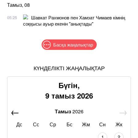
Тамыз, 08
Шавкат Рахмонов пен Хамзат Чимаев кімнің
05:25
соққысы ауыр екенін "анықтады"
Басқа жаңалықтар
КҮНДЕЛІКТІ ЖАҢАЛЫҚТАР
Бүгін,
9 тамыз 2026
Тамыз
2026
Дс
Сс
Ср
Бс
Жм
Сн
Жк
1
2