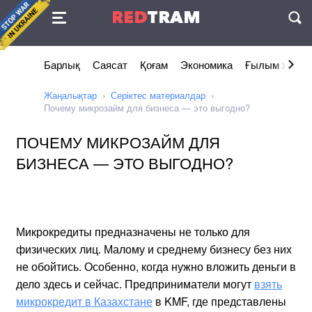
Келісімі
RED
TRAM
П
Барлық
Саясат
Қоғам
Экономика
Ғылым және I
Жаңалықтар
Серіктес материалдар
Почему микрозайм для бизнеса — это выгодно?
ПОЧЕМУ МИКРОЗАЙМ ДЛЯ
БИЗНЕСА — ЭТО ВЫГОДНО?
Микрокредиты предназначены не только для
физических лиц. Малому и среднему бизнесу без них
не обойтись. Особенно, когда нужно вложить деньги в
дело здесь и сейчас. Предприниматели могут
взять
микрокредит в Казахстане
в KMF, где представлены