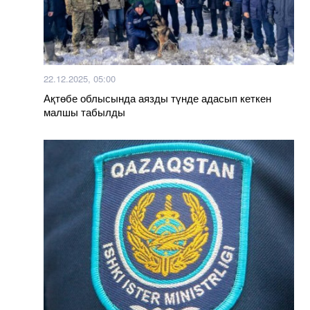
22.12.2025, 05:00
Ақтөбе облысында аязды түнде адасып кеткен
малшы табылды