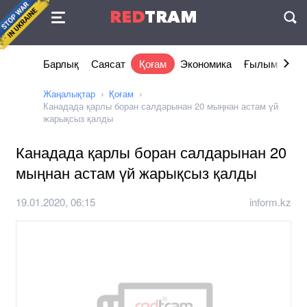
Келісімі
RED
TRAM
П
Барлық
Саясат
Қоғам
Экономика
Ғылым және 
Жаңалықтар
Қоғам
Канадада қарлы боран салдарынан 20 мыңнан астам үй
жарықсыз қалды
Канадада қарлы боран салдарынан 20
мыңнан астам үй жарықсыз қалды
19.01.2020, 06:15
inform.kz