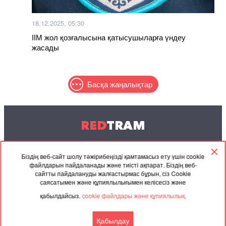
18.12.2025, 05:30
ІІМ жол қозғалысына қатысушыларға үндеу
жасады
Басқа жаңалықтар
RED
TRAM
© 2004-2026 Redtram, Ltd.
Біздің веб-сайт шолу тәжірибеңізді қамтамасыз ету үшін cookie
файлдарын пайдаланады және тиісті ақпарат. Біздің веб-
Ынтымақтастық
Мұрағат
Байланысу
сайтты пайдалануды жалғастырмас бұрын, сіз Cookie
саясатымен және құпиялылығымен келісесіз және
Серіктес
Келісімі
қабылдайсыз.
cookie файлдары және құпиялылық.
материалдар
Қабылдау