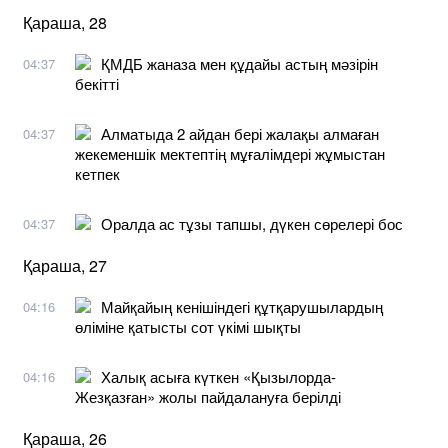
Қараша, 28
ҚМДБ жаназа мен құдайы астың мәзірін
04:37
бекітті
Алматыда 2 айдан бері жалақы алмаған
04:37
жекеменшік мектептің мұғалімдері жұмыстан
кетпек
Оралда ас тұзы тапшы, дүкен сөрелері бос
04:37
Қараша, 27
Майқайың кенішіндегі құтқарушылардың
04:16
өліміне қатысты сот үкімі шықты
Халық асыға күткен «Қызылорда-
04:16
Жезқазған» жолы пайдалануға берілді
Қараша, 26