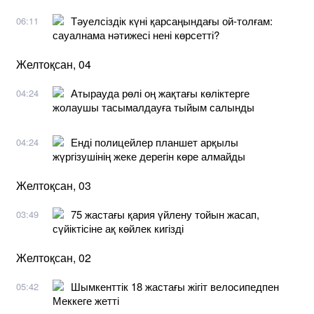
Тәуелсіздік күні қарсаңындағы ой-толғам:
06:11
сауалнама нәтижесі нені көрсетті?
Желтоқсан, 04
Атырауда рөлі оң жақтағы көліктерге
04:24
жолаушы тасымалдауға тыйым салынды
Енді полицейлер планшет арқылы
04:24
жүргізушінің жеке дерегін көре алмайды
Желтоқсан, 03
75 жастағы қария үйлену тойын жасап,
03:49
сүйіктісіне ақ көйлек кигізді
Желтоқсан, 02
Шымкенттік 18 жастағы жігіт велосипедпен
05:42
Меккеге жетті