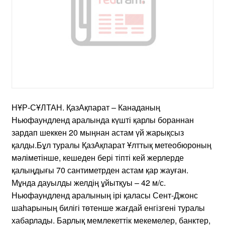
НҰР-СҰЛТАН. ҚазАқпарат – Канаданың
Ньюфаундленд аралында күшті қарлы бораннан
зардап шеккен 20 мыңнан астам үй жарықсыз
қалды.Бұл туралы ҚазАқпарат Ұлттық метеобюроның
мәліметінше, кешеден бері тіпті кей жерлерде
қалыңдығы 70 сантиметрден астам қар жауған.
Мұнда дауылды желдің ұйытқуы – 42 м/с.
Ньюфаундленд аралының ірі қаласы Сент-Джонс
шаһарының билігі төтенше жағдай енгізгені туралы
хабарлады. Барлық мемлекеттік мекемелер, банктер,