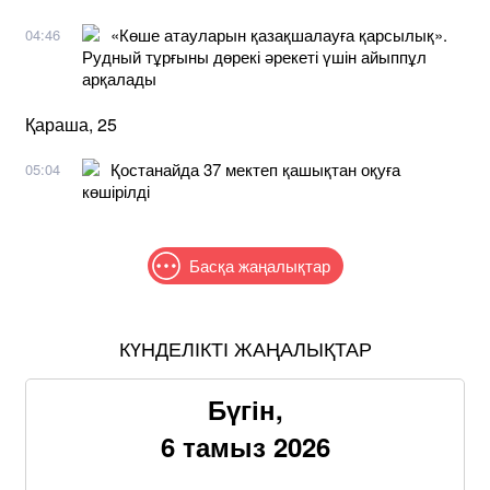
«Көше атауларын қазақшалауға қарсылық».
04:46
Рудный тұрғыны дөрекі әрекеті үшін айыппұл
арқалады
Қараша, 25
Қостанайда 37 мектеп қашықтан оқуға
05:04
көшірілді
Басқа жаңалықтар
КҮНДЕЛІКТІ ЖАҢАЛЫҚТАР
Бүгін,
6 тамыз 2026