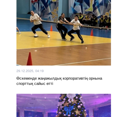
29.12.2025, 04:19
Өскеменде жаңажылдық корпоративтің орнына
спорттық сайыс өтті