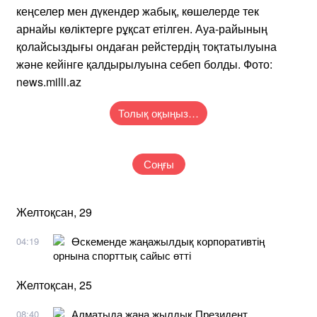
кеңселер мен дүкендер жабық, көшелерде тек
арнайы көліктерге рұқсат етілген. Ауа-райының
қолайсыздығы ондаған рейстердің тоқтатылуына
және кейінге қалдырылуына себеп болды. Фото:
news.milli.az
Толық оқыңыз…
Соңғы
Желтоқсан, 29
Өскеменде жаңажылдық корпоративтің
04:19
орнына спорттық сайыс өтті
Желтоқсан, 25
Алматыда жаңа жылдық Президент
08:40