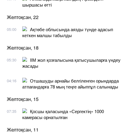
шыршасы өтті
Желтоқсан, 22
Ақтөбе облысында аязды түнде адасып
05:00
кеткен малшы табылды
Желтоқсан, 18
ІІМ жол қозғалысына қатысушыларға үндеу
05:30
жасады
Отшашуды арнайы белгіленген орындарда
04:16
атпағандарға 78 мың теңге айыппұл салынады
Желтоқсан, 15
Қосшы қаласында «Сергектің» 1000
07:35
камерасы орнатылған
Желтоқсан, 11