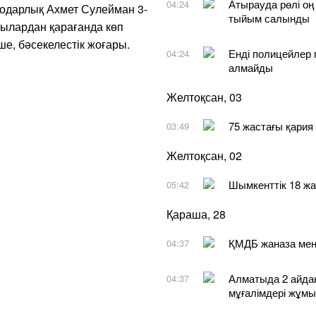
Атырауда рөлі оң
04:24
влодарлық Ахмет Сулейман 3-
тыйым салынды
ағылардан қарағанда көп
ше, бәсекелестік жоғары.
Енді полицейлер 
04:24
алмайды
Желтоқсан, 03
75 жастағы қария 
03:49
Желтоқсан, 02
Шымкенттік 18 жа
05:42
Қараша, 28
ҚМДБ жаназа мен 
04:37
Алматыда 2 айдан
04:37
мұғалімдері жұмы