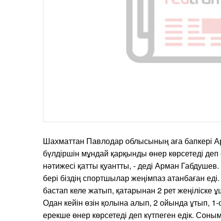
Шахматтан Павлодар облысының аға бапкері А
бүлдіршін мұндай қарқынды өнер көрсетеді деп 
нәтижесі қатты қуантты, - деді Арман Габдушев.
бері біздің спортшылар жеңімпаз атанбаған еді
бастап келе жатып, қатарынан 2 рет жеңіліске
Одан кейін өзін қолына алып, 2 ойында ұтып, 1-
ерекше өнер көрсетеді деп күтпеген едік. Соным