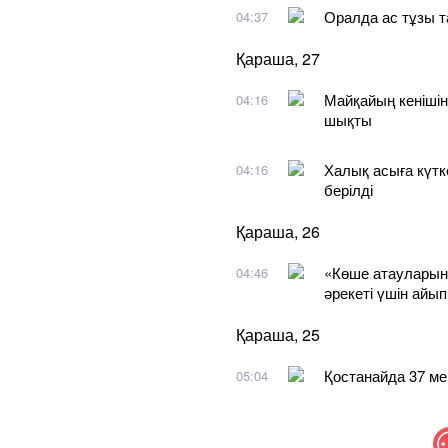
Оралда ас тұзы т
04:37
Қараша, 27
Майқайың кенішін
04:16
шықты
Халық асыға күт
04:16
берілді
Қараша, 26
«Көше атауларын
04:46
әрекеті үшін айы
Қараша, 25
Қостанайда 37 ме
05:04