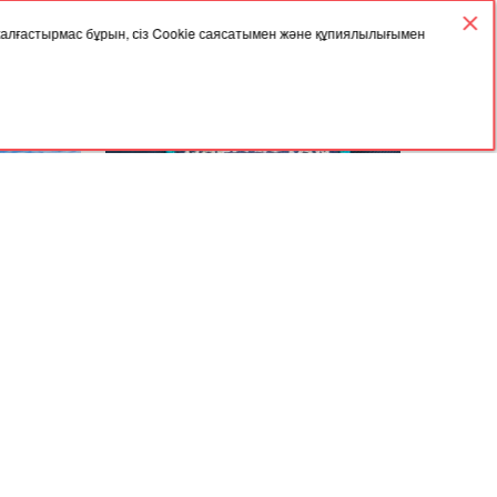
 жалғастырмас бұрын, сіз Cookie саясатымен және құпиялылығымен
18.12.2025, 05:30
үнде
ІІМ жол қозғалысына қатысушыларға
ылды
үндеу жасады