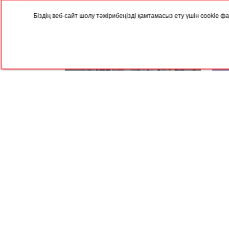
Біздің веб-сайт шолу тәжірибеңізді қамтамасыз ету үшін cookie
29.12.2025, 04:19
25.12
Өскеменде жаңажылдық
Алм
корпоративтің орнына спорттық
шыр
сайыс өтті
RED
TRAM