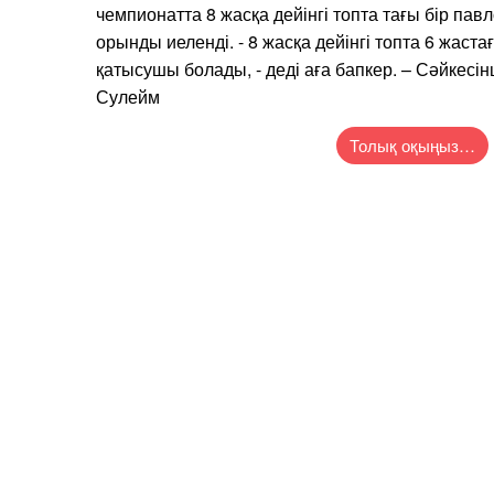
чемпионатта 8 жасқа дейінгі топта тағы бір па
орынды иеленді. - 8 жасқа дейінгі топта 6 жаст
қатысушы болады, - деді аға бапкер. – Сәйкесін
Сулейм
Толық оқыңыз…