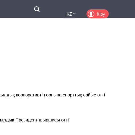
Поиск
Кіру
KZ
UA
EN
PL
RU
лдық корпоративтің орнына спорттық сайыс өтті
ылдық Президент шыршасы өтті