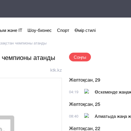
ым және IT
Шоу-бизнес
Спорт
Өмір стилі
азақстан чемпионы атанды
н чемпионы атанды
Соңғы
ktk.kz
Желтоқсан, 29
Өскеменде жаңажы
04:19
Желтоқсан, 25
Алматыда жаңа ж
08:40
Желтоқсан, 22