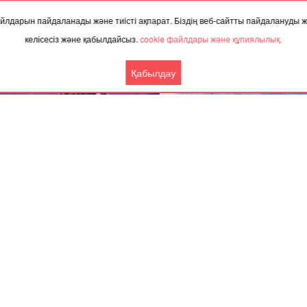
 файлдарын пайдаланады және тиісті ақпарат. Біздің веб-сайтты пайдалануды
ТАҚЫРЫП БОЙЫНША ЖАҢАЛЫҚТАР
келісесіз және қабылдайсыз.
cookie файлдары және құпиялылық.
Қабылдау
.2025, 08:40
22.12.2025, 05:00
атыда жаңа жылдық Президент
Ақтөбе облысында аязды т
шасы өтті
адасып кеткен малшы таб