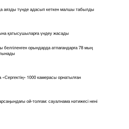
а аязды түнде адасып кеткен малшы табылды
сына қатысушыларға үндеу жасады
 белгіленген орындарда атпағандарға 78 мың
алынады
 «Сергектің» 1000 камерасы орнатылған
қарсаңындағы ой-толғам: сауалнама нәтижесі нені