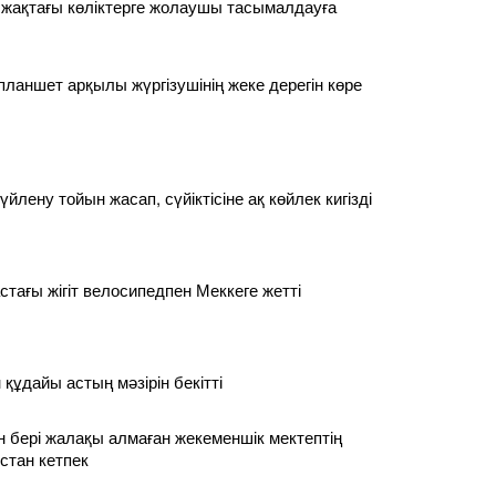
 жақтағы көліктерге жолаушы тасымалдауға
планшет арқылы жүргізушінің жеке дерегін көре
үйлену тойын жасап, сүйіктісіне ақ көйлек кигізді
стағы жігіт велосипедпен Меккеге жетті
құдайы астың мәзірін бекітті
 бері жалақы алмаған жекеменшік мектептің
стан кетпек