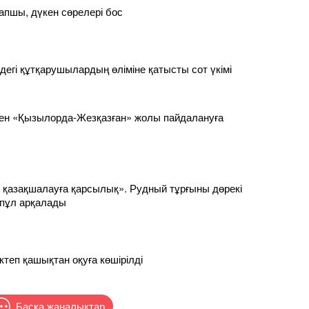
апшы, дүкен сөрелері бос
дегі құтқарушылардың өліміне қатысты сот үкімі
кен «Қызылорда-Жезқазған» жолы пайдалануға
 қазақшалауға қарсылық». Рудный тұрғыны дөрекі
ппұл арқалады
ктеп қашықтан оқуға көшірілді
Басқа жаңалықтар