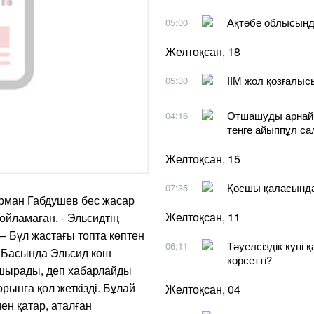
Ақтөбе облысынд
05:00
Желтоқсан, 18
ІІМ жол қозғалы
05:30
Отшашуды арнайы
04:16
теңге айыппұл с
Желтоқсан, 15
Қосшы қаласында
07:35
рман Габдушев бес жасар
Желтоқсан, 11
ойламаған. - Эльсидтің
 – Бұл жастағы топта көптен
Тәуелсіздік күні 
06:11
. Басында Эльсид көш
көрсетті?
 ұшырады, деп хабарлайды
орынға қол жеткізді. Бұлай
Желтоқсан, 04
ен қатар, аталған