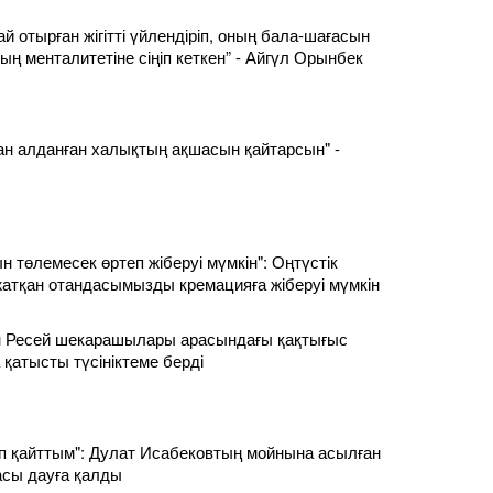
й отырған жігітті үйлендіріп, оның бала-шағасын
ың менталитетіне сіңіп кеткен” - Айгүл Орынбек
ан алданған халықтың ақшасын қайтарсын" -
 төлемесек өртеп жіберуі мүмкін": Оңтүстік
атқан отандасымызды кремацияға жіберуі мүмкін
ен Ресей шекарашылары арасындағы қақтығыс
 қатысты түсініктеме берді
 қайттым": Дулат Исабековтың мойнына асылған
сы дауға қалды