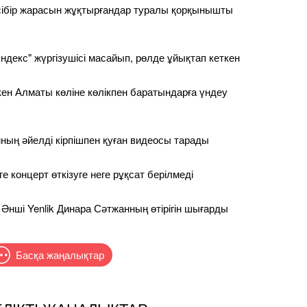
сібір жарасын жұқтырғандар туралы қорқынышты
ндекс" жүргізушісі масайып, рөлде ұйықтап кеткен
ен Алматы көліне көлікпен баратындарға үндеу
ның әйелді кірпішпен қуған видеосы тарады
 концерт өткізуге неге рұқсат берілмеді
 Әнші Yenlik Динара Сәтжанның өтірігін шығарды
Басқа жаңалықтар