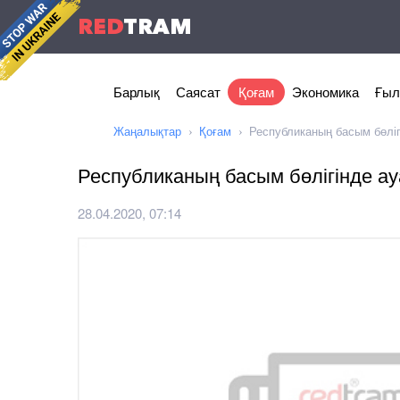
RED
TRAM
Барлық
Саясат
Қоғам
Экономика
Ғыл
Жаңалықтар
Қоғам
Республиканың басым бөлі
Республиканың басым бөлігінде а
28.04.2020, 07:14