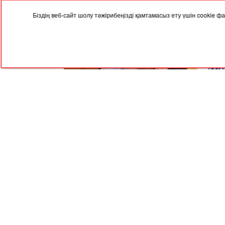
Біздің веб-сайт шолу тәжірибеңізді қамтамасыз ету үшін cookie
04.08.2024, 09:35
31.07
Ажырасқан әйелдер қоғамның соры -
Алма
Меруерт Әйтенова
неге
RED
TRAM
© 2004-2026 Redtram, Ltd.