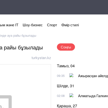
ым және IT
Шоу-бизнес
Спорт
Өмір стилі
гінде ауа райы бұзылады
уа райы бұзылады
Соңғы
turkystan.kz
Тамыз, 04
Ажырасқан әйелд
09:35
Шілде, 31
Алматыда Галкинге
02:08
Қараша, 27