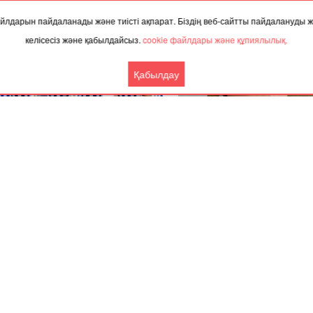
 файлдарын пайдаланады және тиісті ақпарат. Біздің веб-сайтты пайдалануды
келісесіз және қабылдайсыз.
cookie файлдары және құпиялылық.
Қабылдау
.2024, 02:08
27.11.2023, 09:48
тыда Галкинге концерт өткізуге
“Өзін асырай алмай отырған 
 рұқсат берілмеді
үйлендіріп, оның бала-шағ
бағу қазақтың менталитетіне
кеткен” - Айгүл Орынбек
Ынтымақтастық
Басқа жаңалықтар
Серіктес материалдар