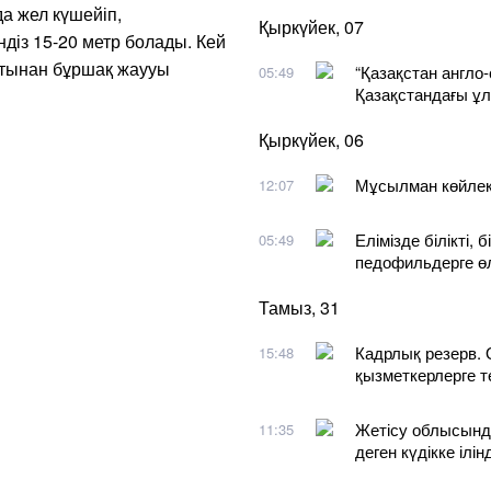
а жел күшейіп,
Қыркүйек, 07
діз 15-20 метр болады. Кей
артынан бұршақ жаууы
“Қазақстан англо-
05:49
Қазақстандағы ұ
Қыркүйек, 06
Мұсылман көйлект
12:07
Елімізде білікті,
05:49
педофильдерге ө
Тамыз, 31
Кадрлық резерв. 
15:48
қызметкерлерге т
Жетісу облысынд
11:35
деген күдікке ілінд