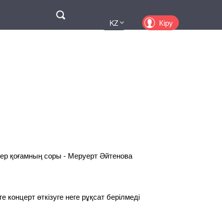
Поиск
Кіру
KZ
UA
EN
PL
RU
ер қоғамның соры - Меруерт Әйтенова
 концерт өткізуге неге рұқсат берілмеді