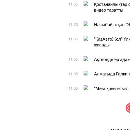
Қостанайлықтар 
11:35
видео таратты
Насыбай атқан "Я
11:35
"ҚазАвтоЖол" Үлк
11:35
жасады
Ақтөбеде ер адам
11:35
Алматыда Галкинге
11:35
"Миға қонымсыз":
11:35