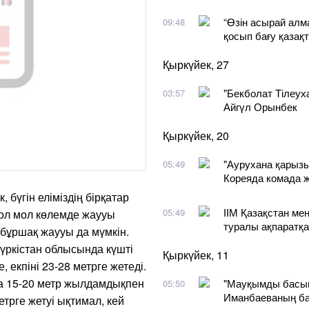
“Өзін асырай алма
09:48
қосып бағу қазақт
Қыркүйек, 27
"Бекболат Тілеух
03:57
Айгүл Орынбек
Қыркүйек, 20
"Аурухана қарызын
05:49
Кореяда комада ж
 бүгін еліміздің бірқатар
ІІМ Қазақстан м
05:49
 ол мол көлемде жаууы
туралы ақпаратқа
, бұршақ жаууы да мүмкін.
Түркістан облысында күшті
Қыркүйек, 11
 екпіні 23-28 метрге жетеді.
а 15-20 метр жылдамдықпен
"Мауқымды басып
05:50
Иманбаеваның ба
етрге жетуі ықтимал, кей