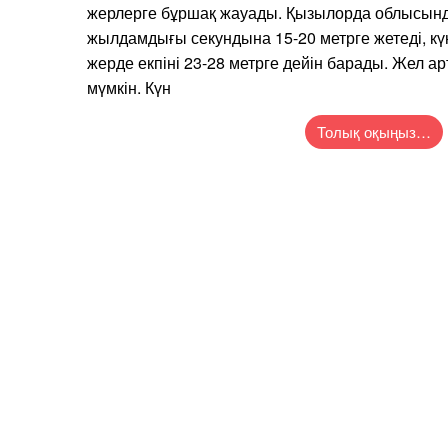
жерлерге бұршақ жауады. Қызылорда облысынд
жылдамдығы секундына 15-20 метрге жетеді, күн
жерде екпіні 23-28 метрге дейін барады. Жел 
мүмкін. Күн
Толық оқыңыз…