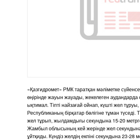
«Қазгидромет» РМК таратқан мәліметке сүйенсек,
өңірінде жауын жауады, жекелеген аудандарда
ықтимал. Тіпті найзағай ойнап, күшті жел тұруы
Республиканың бірқатар бөлігіне тұман түседі. 
жел тұрып, жылдамдығы секундына 15-20 метрге,
Жамбыл облысының кей жерінде жел секундын
ұйтқиды. Күндіз желдің екпіні секундына 23-28 м