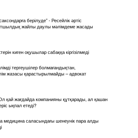
саксондарға берілуде” - Ресейлік әртіс
лтшылдық жайлы даулы мәлімдеме жасады
ерін киген оқушылар сабаққа кіргізілмеді
 білімді тергеушілер болмағандықтан,
лім жазасы қарастырылмайды – адвокат
Ол қай жағдайда компанияны құтқарады, ал қашан
еріс ықпал етеді?
а медицина саласындағы шенеунік пара алды
і