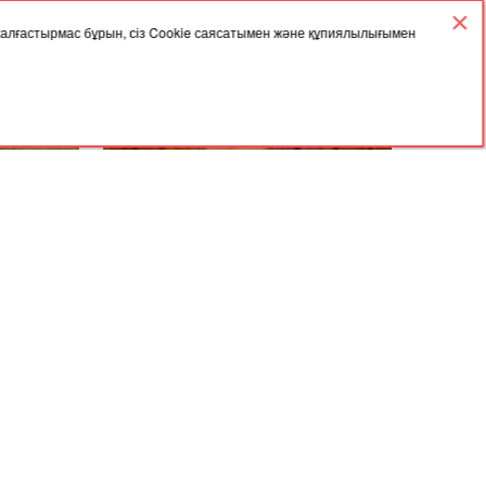
 жалғастырмас бұрын, сіз Cookie саясатымен және құпиялылығымен
27.09.2023, 03:57
жігітті
"Бекболат Тілеухан алданған
асын қосып
халықтың ақшасын қайтарсын" -
 сіңіп
Айгүл Орынбек
Мұрағат
Келісімі