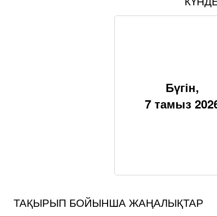
КҮНД
Бүгін,
7 тамыз 202
ТАҚЫРЫП БОЙЫНША ЖАҢАЛЫҚТАР