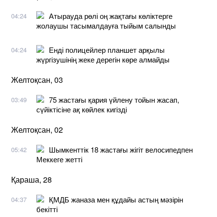
Атырауда рөлі оң жақтағы көліктерге
04:24
жолаушы тасымалдауға тыйым салынды
Енді полицейлер планшет арқылы
04:24
жүргізушінің жеке дерегін көре алмайды
Желтоқсан, 03
75 жастағы қария үйлену тойын жасап,
03:49
сүйіктісіне ақ көйлек кигізді
Желтоқсан, 02
Шымкенттік 18 жастағы жігіт велосипедпен
05:42
Меккеге жетті
Қараша, 28
ҚМДБ жаназа мен құдайы астың мәзірін
04:37
бекітті