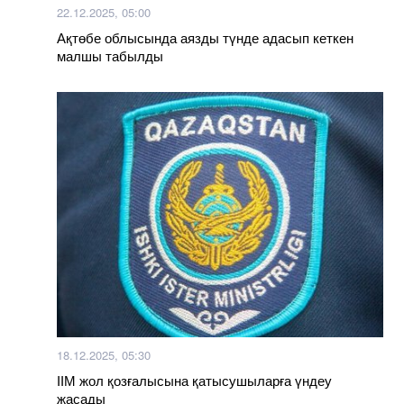
22.12.2025, 05:00
Ақтөбе облысында аязды түнде адасып кеткен
малшы табылды
18.12.2025, 05:30
ІІМ жол қозғалысына қатысушыларға үндеу
жасады