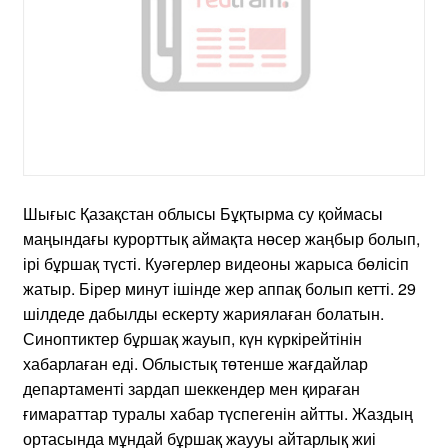
Шығыс Қазақстан облысы Бұқтырма су қоймасы
маңындағы курорттық аймақта нөсер жаңбыр болып,
ірі бұршақ түсті. Куәгерлер видеоны жарыса бөлісіп
жатыр. Бірер минут ішінде жер аппақ болып кетті. 29
шілдеде дабылды ескерту жариялаған болатын.
Синоптиктер бұршақ жауып, күн күркірейтінін
хабарлаған еді. Облыстық төтенше жағдайлар
департаменті зардап шеккендер мен қираған
ғимараттар туралы хабар түспегенін айтты. Жаздың
ортасында мұндай бұршақ жаууы айтарлық жиі