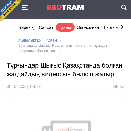
Келісімі
RED
TRAM
П
Барлық
Саясат
Қоғам
Экономика
Ғылым және 
Жаңалықтар
Қоғам
Тұрғындар Шығыс Қазақстанда болған жағдайдың
видеосын бөлісіп жатыр
Тұрғындар Шығыс Қазақстанда болған
жағдайдың видеосын бөлісіп жатыр
30.07.2020, 06:18
ktk.kz