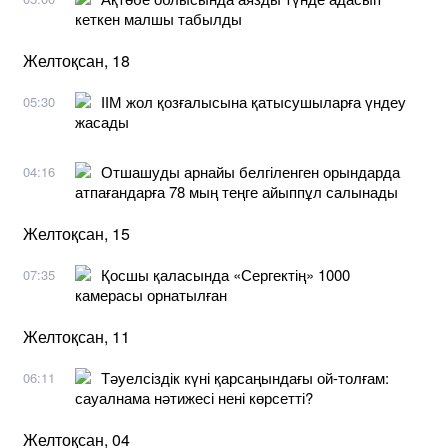
кеткен малшы табылды
Желтоқсан, 18
ІІМ жол қозғалысына қатысушыларға үндеу
05:30
жасады
Отшашуды арнайы белгіленген орындарда
04:16
атпағандарға 78 мың теңге айыппұл салынады
Желтоқсан, 15
Қосшы қаласында «Сергектің» 1000
07:35
камерасы орнатылған
Желтоқсан, 11
Тәуелсіздік күні қарсаңындағы ой-толғам:
06:11
сауалнама нәтижесі нені көрсетті?
Желтоқсан, 04