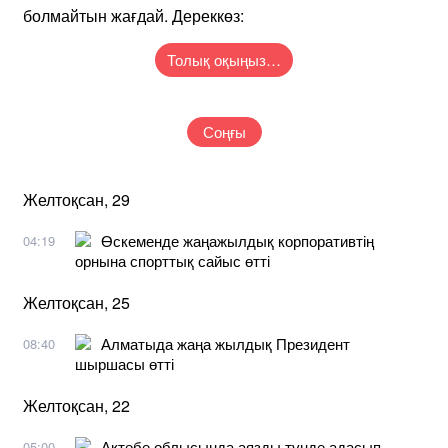
болмайтын жағдай. Дереккөз:
Толық оқыңыз…
Соңғы
Желтоқсан, 29
Өскеменде жаңажылдық корпоративтің
04:19
орнына спорттық сайыс өтті
Желтоқсан, 25
Алматыда жаңа жылдық Президент
08:40
шыршасы өтті
Желтоқсан, 22
Ақтөбе облысында аязды түнде адасып
05:00