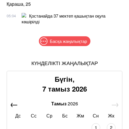
Қараша, 25
Қостанайда 37 мектеп қашықтан оқуға
05:04
көшірілді
Басқа жаңалықтар
КҮНДЕЛІКТІ ЖАҢАЛЫҚТАР
Бүгін,
7 тамыз 2026
Тамыз
2026
Дс
Сс
Ср
Бс
Жм
Сн
Жк
1
2