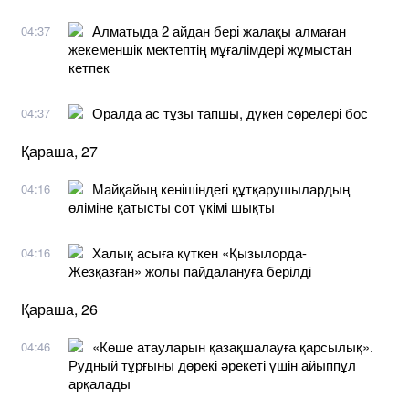
Алматыда 2 айдан бері жалақы алмаған
04:37
жекеменшік мектептің мұғалімдері жұмыстан
кетпек
Оралда ас тұзы тапшы, дүкен сөрелері бос
04:37
Қараша, 27
Майқайың кенішіндегі құтқарушылардың
04:16
өліміне қатысты сот үкімі шықты
Халық асыға күткен «Қызылорда-
04:16
Жезқазған» жолы пайдалануға берілді
Қараша, 26
«Көше атауларын қазақшалауға қарсылық».
04:46
Рудный тұрғыны дөрекі әрекеті үшін айыппұл
арқалады