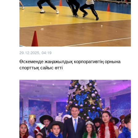
29.12.2025, 04:19
Өскеменде жаңажылдық корпоративтің орнына
спорттық сайыс өтті