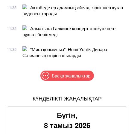
Ақтөбеде ер адамның әйелді кірпішпен қуған
11:35
видеосы тарады
Алматыда Галкинге концерт өткізуге неге
11:35
рұқсат берілмеді
"Миға қонымсыз": Әнші Yenlik Динара
11:35
Сәтжанның өтірігін шығарды
Басқа жаңалықтар
КҮНДЕЛІКТІ ЖАҢАЛЫҚТАР
Бүгін,
8 тамыз 2026