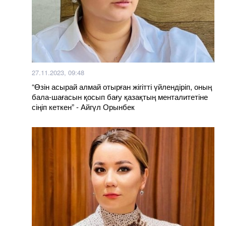
27.11.2023, 09:48
“Өзін асырай алмай отырған жігітті үйлендіріп, оның
бала-шағасын қосып бағу қазақтың менталитетіне
сіңіп кеткен” - Айгүл Орынбек