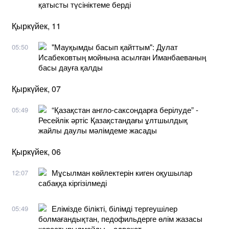
қатысты түсініктеме берді
Қыркүйек, 11
"Мауқымды басып қайттым": Дулат
05:50
Исабековтың мойнына асылған Иманбаеваның
басы дауға қалды
Қыркүйек, 07
“Қазақстан англо-саксондарға берілуде” -
05:49
Ресейлік әртіс Қазақстандағы ұлтшылдық
жайлы даулы мәлімдеме жасады
Қыркүйек, 06
Мұсылман көйлектерін киген оқушылар
12:07
сабаққа кіргізілмеді
Елімізде білікті, білімді тергеушілер
05:49
болмағандықтан, педофильдерге өлім жазасы
қарастырылмайды – адвокат