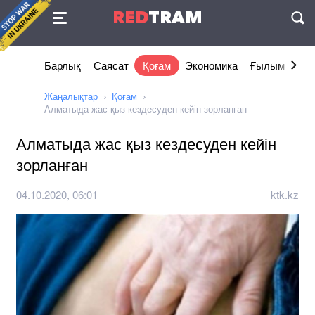
Келісімі
RED
TRAM
П
Барлық
Саясат
Қоғам
Экономика
Ғылым және 
Жаңалықтар
Қоғам
Алматыда жас қыз кездесуден кейін зорланған
Алматыда жас қыз кездесуден кейін
зорланған
04.10.2020, 06:01
ktk.kz