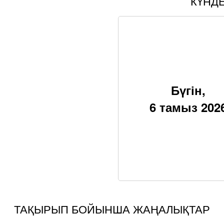
КҮНД
Бүгін,
6 тамыз 202
ТАҚЫРЫП БОЙЫНША ЖАҢАЛЫҚТАР