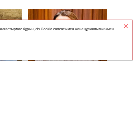
 жалғастырмас бұрын, сіз Cookie саясатымен және құпиялылығымен
27.09.2023, 03:57
жігітті
"Бекболат Тілеухан алданған
асын қосып
халықтың ақшасын қайтарсын" -
 сіңіп
Айгүл Орынбек
Мұрағат
Келісімі