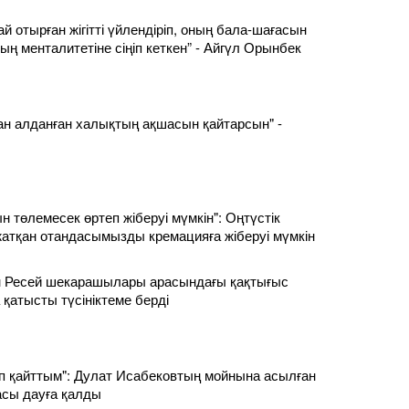
й отырған жігітті үйлендіріп, оның бала-шағасын
ың менталитетіне сіңіп кеткен” - Айгүл Орынбек
ан алданған халықтың ақшасын қайтарсын" -
 төлемесек өртеп жіберуі мүмкін": Оңтүстік
атқан отандасымызды кремацияға жіберуі мүмкін
ен Ресей шекарашылары арасындағы қақтығыс
 қатысты түсініктеме берді
 қайттым": Дулат Исабековтың мойнына асылған
сы дауға қалды