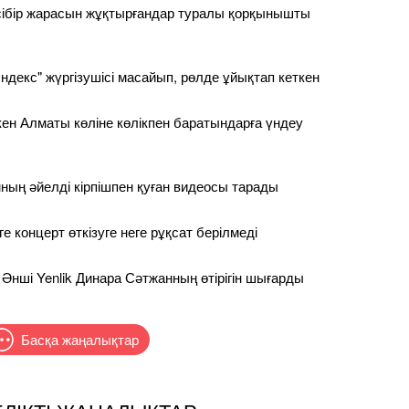
сібір жарасын жұқтырғандар туралы қорқынышты
ндекс" жүргізушісі масайып, рөлде ұйықтап кеткен
ен Алматы көліне көлікпен баратындарға үндеу
ның әйелді кірпішпен қуған видеосы тарады
 концерт өткізуге неге рұқсат берілмеді
 Әнші Yenlik Динара Сәтжанның өтірігін шығарды
Басқа жаңалықтар