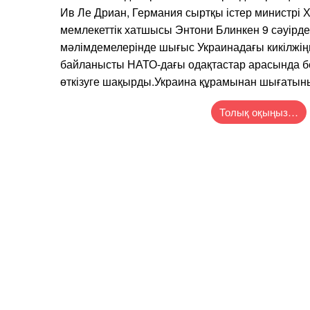
Ив Ле Дриан, Германия сыртқы істер министрі
мемлекеттік хатшысы Энтони Блинкен 9 сәуірде
мәлімдемелерінде шығыс Украинадағы кикілжіңн
байланысты НАТО-дағы одақтастар арасында бе
өткізуге шақырды.Украина құрамынан шығаты
Толық оқыңыз…