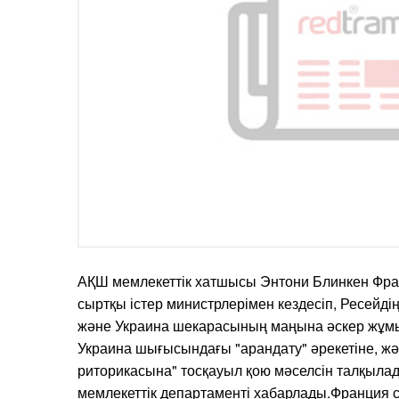
АҚШ мемлекеттік хатшысы Энтони Блинкен Фр
сыртқы істер министрлерімен кездесіп, Ресейді
және Украина шекарасының маңына әскер жұм
Украина шығысындағы "арандату" әрекетіне, ж
риторикасына" тосқауыл қою мәселсін талқыла
мемлекеттік департаменті хабарлады.Франция с