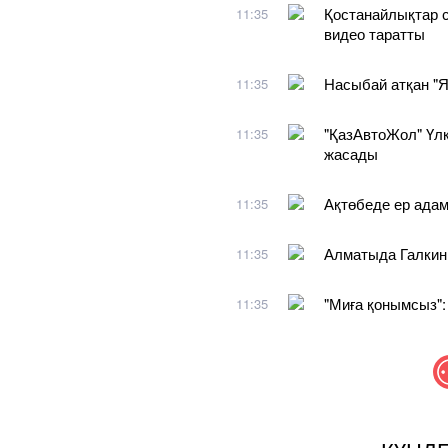
Қостанайлықтар 
11:35
видео таратты
Насыбай атқан "Я
11:35
"ҚазАвтоЖол" Үлк
11:35
жасады
Ақтөбеде ер адам
11:35
Алматыда Галкинге
11:35
"Миға қонымсыз":
11:35