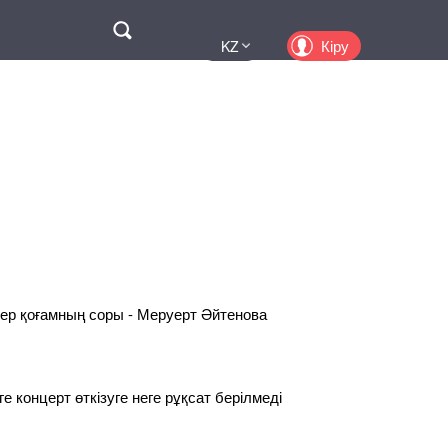
Поиск
Кіру
KZ
UA
EN
PL
RU
ер қоғамның соры - Меруерт Әйтенова
 концерт өткізуге неге рұқсат берілмеді