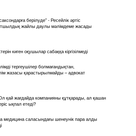
саксондарға берілуде” - Ресейлік әртіс
лтшылдық жайлы даулы мәлімдеме жасады
ерін киген оқушылар сабаққа кіргізілмеді
 білімді тергеушілер болмағандықтан,
лім жазасы қарастырылмайды – адвокат
Ол қай жағдайда компанияны құтқарады, ал қашан
еріс ықпал етеді?
а медицина саласындағы шенеунік пара алды
і