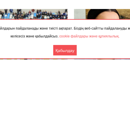
 файлдарын пайдаланады және тиісті ақпарат. Біздің веб-сайтты пайдалануды
келісесіз және қабылдайсыз.
cookie файлдары және құпиялылық.
Қабылдау
.2024, 02:08
27.11.2023, 09:48
тыда Галкинге концерт өткізуге
“Өзін асырай алмай отырған 
 рұқсат берілмеді
үйлендіріп, оның бала-шағ
бағу қазақтың менталитетіне
кеткен” - Айгүл Орынбек
Ынтымақтастық
Басқа жаңалықтар
Серіктес материалдар