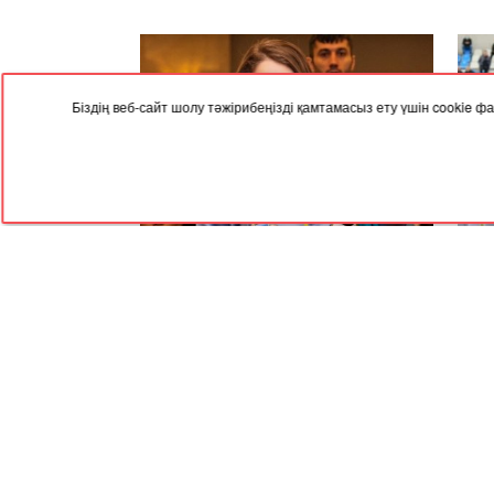
Біздің веб-сайт шолу тәжірибеңізді қамтамасыз ету үшін cookie
04.08.2024, 09:35
31.07
Ажырасқан әйелдер қоғамның соры -
Алма
Меруерт Әйтенова
неге
RED
TRAM
© 2004-2026 Redtram, Ltd.