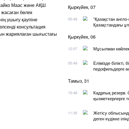
 Хайко Маас және АҚШ
Қыркүйек, 07
 жасаған бөлек
“Қазақстан англо-
ің ушығу қаупіне
05:49
Қазақстандағы ұ
лсенді консультация
нын жариялаған шығыстағы
Қыркүйек, 06
Мұсылман көйлект
12:07
Елімізде білікті,
05:49
педофильдерге ө
Тамыз, 31
Кадрлық резерв. 
15:48
қызметкерлерге т
Жетісу облысынд
11:35
деген күдікке ілінд