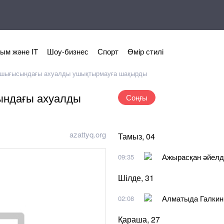
ым және IT
Шоу-бизнес
Спорт
Өмір стилі
ң шығысындағы ахуалды ушықтырмауға шақырды
ындағы ахуалды
Соңғы
azattyq.org
Тамыз, 04
Ажырасқан әйелд
09:35
Шілде, 31
Алматыда Галкинге
02:08
Қараша, 27