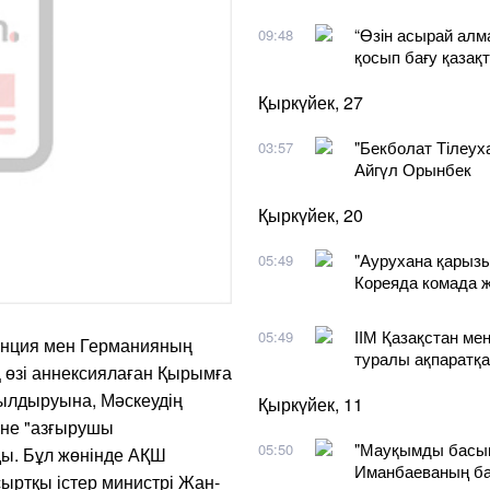
“Өзін асырай алма
09:48
қосып бағу қазақт
Қыркүйек, 27
"Бекболат Тілеух
03:57
Айгүл Орынбек
Қыркүйек, 20
"Аурухана қарызын
05:49
Кореяда комада ж
ІІМ Қазақстан м
05:49
анция мен Германияның
туралы ақпаратқа
ң өзі аннексиялаған Қырымға
ылдыруына, Мәскеудің
Қыркүйек, 11
әне "азғырушы
"Мауқымды басып
05:50
ды. Бұл жөнінде АҚШ
Иманбаеваның ба
ыртқы істер министрі Жан-