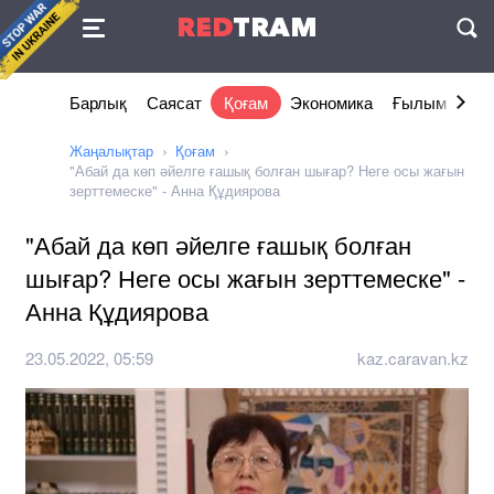
Келісімі
RED
TRAM
П
Барлық
Саясат
Қоғам
Экономика
Ғылым және 
Жаңалықтар
Қоғам
"Абай да көп әйелге ғашық болған шығар? Неге осы жағын
зерттемеске" - Анна Құдиярова
"Абай да көп әйелге ғашық болған
шығар? Неге осы жағын зерттемеске" -
Анна Құдиярова
23.05.2022, 05:59
kaz.caravan.kz