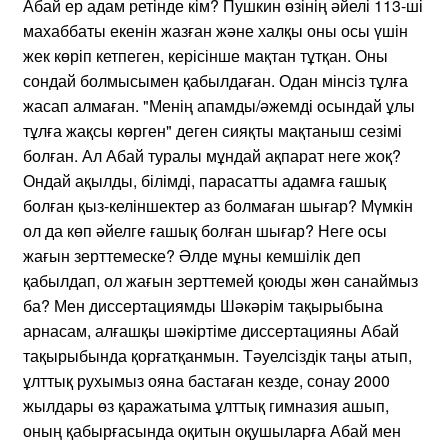
Абай ер адам ретінде кім? Пушкин өзінің әйелі 113-ші
махаббаты екенін жазған және халқы оны осы үшін
жек көріп кетпеген, керісінше мақтан тұтқан. Оны
сондай болмысымен қабылдаған. Одан мінсіз тұлға
жасап алмаған. "Менің апамды/әжемді осындай ұлы
тұлға жақсы көрген" деген сияқты мақтаныш сезімі
болған. Ал Абай туралы мұндай ақпарат неге жоқ?
Ондай ақылды, білімді, парасатты адамға ғашық
болған қыз-келіншектер аз болмаған шығар? Мүмкін
ол да көп әйелге ғашық болған шығар? Неге осы
жағын зерттемеске? Әлде мұны кемшілік деп
қабылдап, ол жағын зерттемей қоюды жөн санаймыз
ба? Мен диссертациямды Шәкәрім тақырыбына
арнасам, алғашқы шәкіртіме диссертацияны Абай
тақырыбында қорғатқанмын. Тәуелсіздік таңы атып,
ұлттық рухымыз ояна бастаған кезде, сонау 2000
жылдары өз қаражатыма ұлттық гимназия ашып,
оның қабырғасында оқитын оқушыларға Абай мен