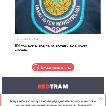
18.12.2025, 05:30
ІІМ жол қозғалысына қатысушыларға үндеу
жасады
Басқа жаңалықтар
RED
TRAM
© 2004-2026 Redtram, Ltd.
Біздің веб-сайт шолу тәжірибеңізді қамтамасыз ету үшін cookie
файлдарын пайдаланады және тиісті ақпарат. Біздің веб-