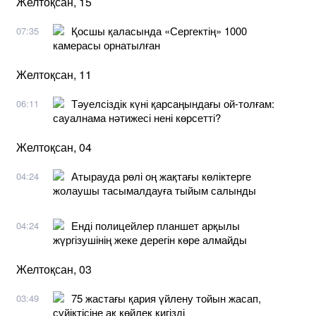
Желтоқсан, 15
Қосшы қаласында «Сергектің» 1000
07:35
камерасы орнатылған
Желтоқсан, 11
Тәуелсіздік күні қарсаңындағы ой-толғам:
06:11
сауалнама нәтижесі нені көрсетті?
Желтоқсан, 04
Атырауда рөлі оң жақтағы көліктерге
04:24
жолаушы тасымалдауға тыйым салынды
Енді полицейлер планшет арқылы
04:24
жүргізушінің жеке дерегін көре алмайды
Желтоқсан, 03
75 жастағы қария үйлену тойын жасап,
03:49
сүйіктісіне ақ көйлек кигізді