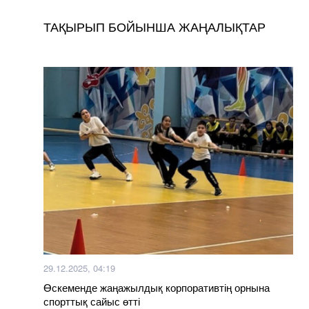
ТАҚЫРЫП БОЙЫНША ЖАҢАЛЫҚТАР
29.12.2025, 04:19
Өскеменде жаңажылдық корпоративтің орнына
спорттық сайыс өтті