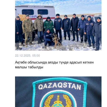
22.12.2025, 05:00
Ақтөбе облысында аязды түнде адасып кеткен
малшы табылды