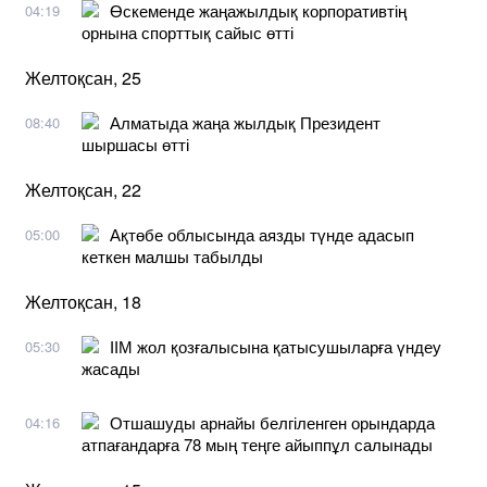
Өскеменде жаңажылдық корпоративтің
04:19
орнына спорттық сайыс өтті
Желтоқсан, 25
Алматыда жаңа жылдық Президент
08:40
шыршасы өтті
Желтоқсан, 22
Ақтөбе облысында аязды түнде адасып
05:00
кеткен малшы табылды
Желтоқсан, 18
ІІМ жол қозғалысына қатысушыларға үндеу
05:30
жасады
Отшашуды арнайы белгіленген орындарда
04:16
атпағандарға 78 мың теңге айыппұл салынады