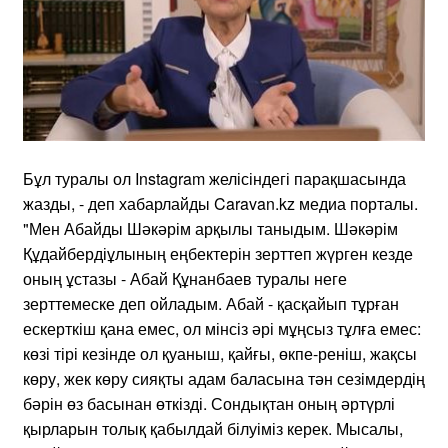
Бұл туралы ол Instagram желісіндегі парақшасында
жазды, - деп хабарлайды Caravan.kz медиа порталы.
"Мен Абайды Шәкәрім арқылы таныдым. Шәкәрім
Құдайбердіұлының еңбектерін зерттеп жүрген кезде
оның ұстазы - Абай Құнанбаев туралы неге
зерттемеске деп ойладым. Абай - қасқайып тұрған
ескерткіш қана емес, ол мінсіз әрі мұңсыз тұлға емес:
көзі тірі кезінде ол қуаныш, қайғы, өкпе-реніш, жақсы
көру, жек көру сияқты адам баласына тән сезімдердің
бәрін өз басынан өткізді. Сондықтан оның әртүрлі
қырларын толық қабылдай білуіміз керек. Мысалы,