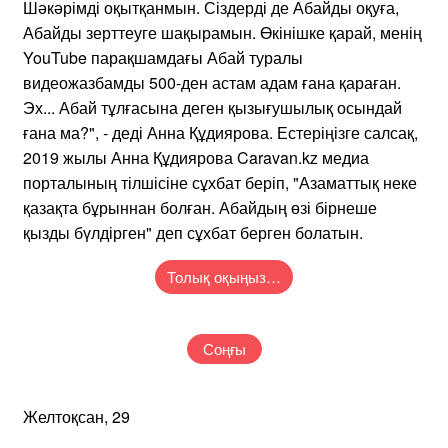
Шәкәрімді оқытқанмын. Сіздерді де Абайды оқуға,
Абайды зерттеуге шақырамын. Өкінішке қарай, менің
YouTube парақшамдағы Абай туралы
видеожазбамды 500-ден астам адам ғана қараған.
Эх... Абай тұлғасына деген қызығушылық осындай
ғана ма?", - деді Анна Құдиярова. Естеріңізге салсақ,
2019 жылы Анна Құдиярова Caravan.kz медиа
порталының тілшісіне сұхбат беріп, "Азаматтық неке
қазақта бұрыннан болған. Абайдың өзі бірнеше
қызды бүлдірген" деп сұхбат берген болатын.
Толық оқыңыз…
Соңғы
Желтоқсан, 29