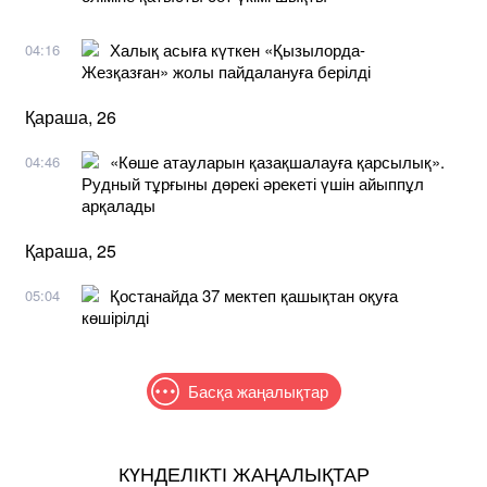
Халық асыға күткен «Қызылорда-
04:16
Жезқазған» жолы пайдалануға берілді
Қараша, 26
«Көше атауларын қазақшалауға қарсылық».
04:46
Рудный тұрғыны дөрекі әрекеті үшін айыппұл
арқалады
Қараша, 25
Қостанайда 37 мектеп қашықтан оқуға
05:04
көшірілді
Басқа жаңалықтар
КҮНДЕЛІКТІ ЖАҢАЛЫҚТАР