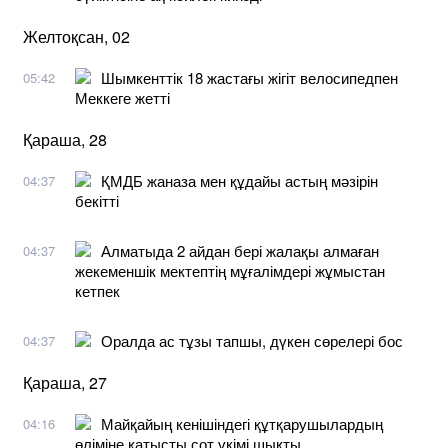
Желтоқсан, 02
Шымкенттік 18 жастағы жігіт велосипедпен
05:42
Меккеге жетті
Қараша, 28
ҚМДБ жаназа мен құдайы астың мәзірін
04:37
бекітті
Алматыда 2 айдан бері жалақы алмаған
04:37
жекеменшік мектептің мұғалімдері жұмыстан
кетпек
Оралда ас тұзы тапшы, дүкен сөрелері бос
04:37
Қараша, 27
Майқайың кенішіндегі құтқарушылардың
04:16
өліміне қатысты сот үкімі шықты