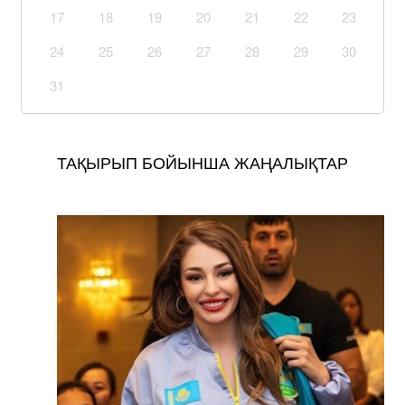
17
18
19
20
21
22
23
24
25
26
27
28
29
30
31
ТАҚЫРЫП БОЙЫНША ЖАҢАЛЫҚТАР