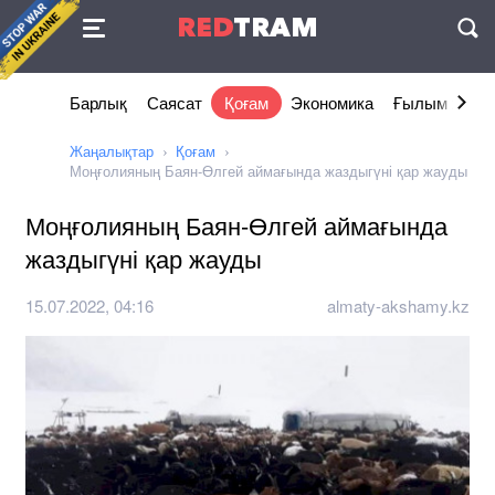
Келісімі
RED
TRAM
П
Барлық
Саясат
Қоғам
Экономика
Ғылым және 
Жаңалықтар
Қоғам
Моңғолияның Баян-Өлгей аймағында жаздыгүні қар жауды
Моңғолияның Баян-Өлгей аймағында
жаздыгүні қар жауды
15.07.2022, 04:16
almaty-akshamy.kz