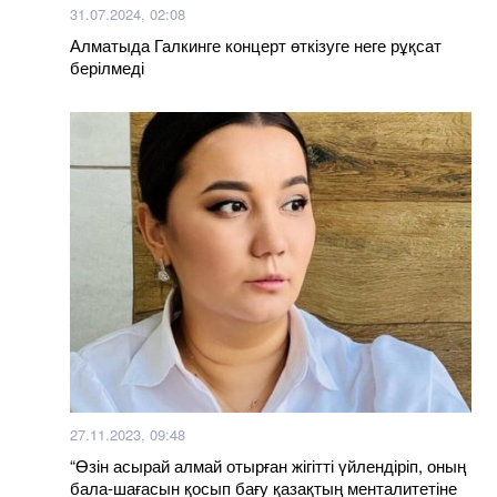
31.07.2024, 02:08
Алматыда Галкинге концерт өткізуге неге рұқсат
берілмеді
27.11.2023, 09:48
“Өзін асырай алмай отырған жігітті үйлендіріп, оның
бала-шағасын қосып бағу қазақтың менталитетіне