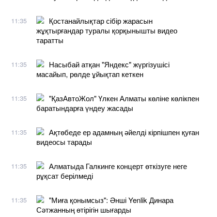
Қостанайлықтар сібір жарасын
11:35
жұқтырғандар туралы қорқынышты видео
таратты
Насыбай атқан "Яндекс" жүргізушісі
11:35
масайып, рөлде ұйықтап кеткен
"ҚазАвтоЖол" Үлкен Алматы көліне көлікпен
11:35
баратындарға үндеу жасады
Ақтөбеде ер адамның әйелді кірпішпен қуған
11:35
видеосы тарады
Алматыда Галкинге концерт өткізуге неге
11:35
рұқсат берілмеді
"Миға қонымсыз": Әнші Yenlik Динара
11:35
Сәтжанның өтірігін шығарды