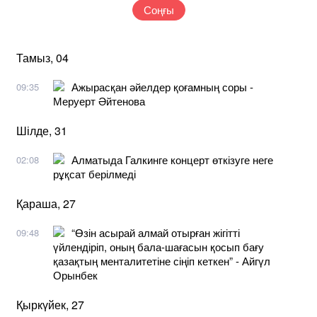
Соңғы
Тамыз, 04
Ажырасқан әйелдер қоғамның соры -
09:35
Меруерт Әйтенова
Шілде, 31
Алматыда Галкинге концерт өткізуге неге
02:08
рұқсат берілмеді
Қараша, 27
“Өзін асырай алмай отырған жігітті
09:48
үйлендіріп, оның бала-шағасын қосып бағу
қазақтың менталитетіне сіңіп кеткен” - Айгүл
Орынбек
Қыркүйек, 27