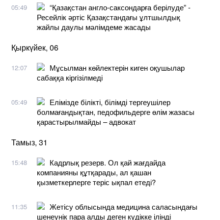
“Қазақстан англо-саксондарға берілуде” -
05:49
Ресейлік әртіс Қазақстандағы ұлтшылдық
жайлы даулы мәлімдеме жасады
Қыркүйек, 06
Мұсылман көйлектерін киген оқушылар
12:07
сабаққа кіргізілмеді
Елімізде білікті, білімді тергеушілер
05:49
болмағандықтан, педофильдерге өлім жазасы
қарастырылмайды – адвокат
Тамыз, 31
Кадрлық резерв. Ол қай жағдайда
15:48
компанияны құтқарады, ал қашан
қызметкерлерге теріс ықпал етеді?
Жетісу облысында медицина саласындағы
11:35
шенеунік пара алды деген күдікке ілінді