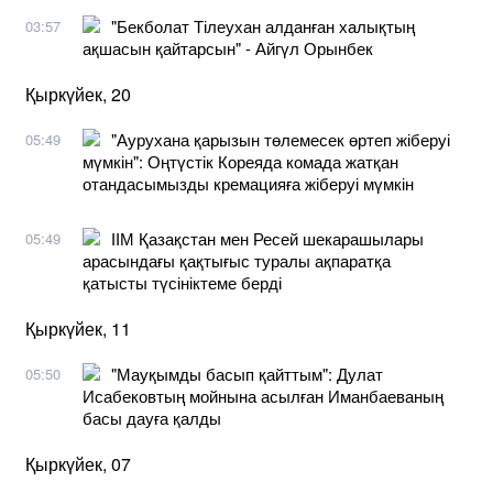
"Бекболат Тілеухан алданған халықтың
03:57
ақшасын қайтарсын" - Айгүл Орынбек
Қыркүйек, 20
"Аурухана қарызын төлемесек өртеп жіберуі
05:49
мүмкін": Оңтүстік Кореяда комада жатқан
отандасымызды кремацияға жіберуі мүмкін
ІІМ Қазақстан мен Ресей шекарашылары
05:49
арасындағы қақтығыс туралы ақпаратқа
қатысты түсініктеме берді
Қыркүйек, 11
"Мауқымды басып қайттым": Дулат
05:50
Исабековтың мойнына асылған Иманбаеваның
басы дауға қалды
Қыркүйек, 07