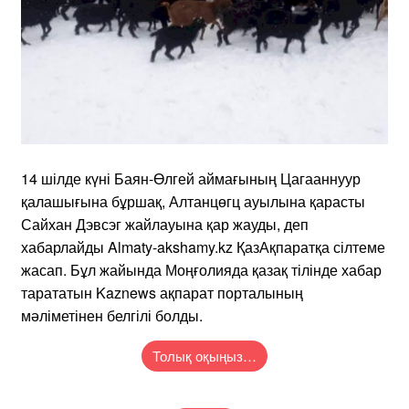
14 шілде күні Баян-Өлгей аймағының Цагааннуур
қалашығына бұршақ, Алтанцөгц ауылына қарасты
Сайхан Дэвсэг жайлауына қар жауды, деп
хабарлайды Almaty-akshamy.kz ҚазАқпаратқа сілтеме
жасап. Бұл жайында Моңғолияда қазақ тілінде хабар
тарататын Kaznews ақпарат порталының
мәліметінен белгілі болды.
Толық оқыңыз…