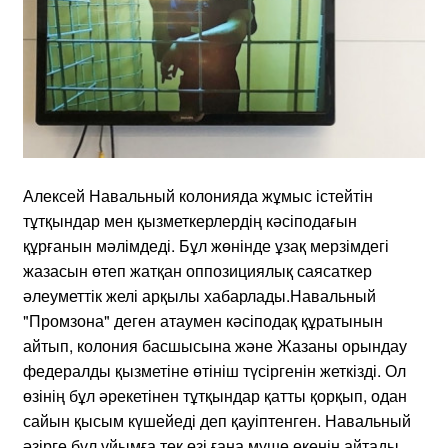
Алексей Навальный колонияда жұмыс істейтін
тұтқындар мен қызметкерлердің кәсіподағын
құрғанын мәлімдеді. Бұл жөнінде ұзақ мерзімдегі
жазасын өтеп жатқан оппозициялық саясаткер
әлеуметтік желі арқылы хабарлады.Навальный
"Промзона" деген атаумен кәсіподақ құратынын
айтып, колония басшысына және Жазаны орындау
федералды қызметіне өтініш түсіргенін жеткізді. Ол
өзінің бұл әрекетінен тұтқындар қатты қорқып, одан
сайын қысым күшейеді деп қауіптенген. Навальный
әзірге бұл ұйымға тек өзі ғана мүше екенін айтады.