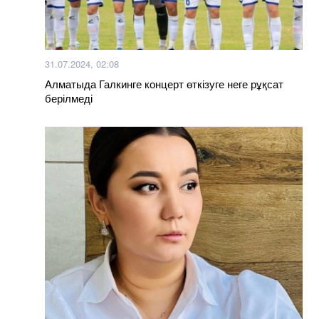
31.07.2024, 02:08
Алматыда Галкинге концерт өткізуге неге рұқсат
берілмеді