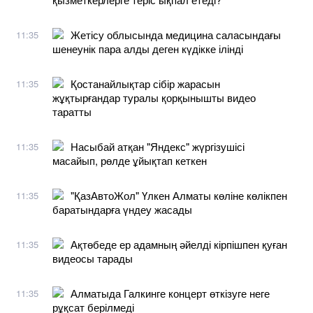
Жетісу облысында медицина саласындағы
11:35
шенеунік пара алды деген күдікке ілінді
Қостанайлықтар сібір жарасын
11:35
жұқтырғандар туралы қорқынышты видео
таратты
Насыбай атқан "Яндекс" жүргізушісі
11:35
масайып, рөлде ұйықтап кеткен
"ҚазАвтоЖол" Үлкен Алматы көліне көлікпен
11:35
баратындарға үндеу жасады
Ақтөбеде ер адамның әйелді кірпішпен қуған
11:35
видеосы тарады
Алматыда Галкинге концерт өткізуге неге
11:35
рұқсат берілмеді