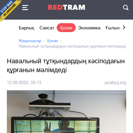
Келісімі
RED
TRAM
П
Барлық
Саясат
Қоғам
Экономика
Ғылым және 
Жаңалықтар
Қоғам
Навальный тұтқындардың кәсіподағын құрғанын мәлімдеді
Навальный тұтқындардың кәсіподағын
құрғанын мәлімдеді
12.08.2022, 05:13
azattyq.org