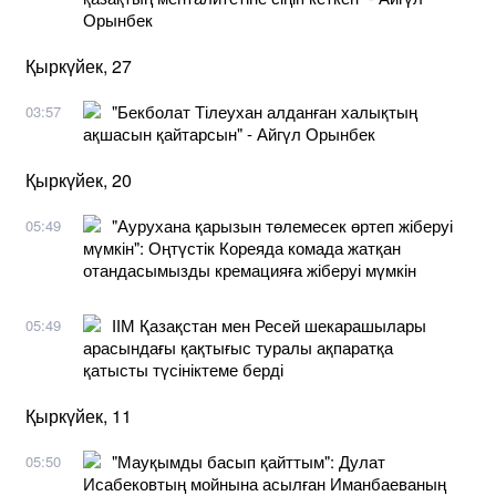
Орынбек
Қыркүйек, 27
"Бекболат Тілеухан алданған халықтың
03:57
ақшасын қайтарсын" - Айгүл Орынбек
Қыркүйек, 20
"Аурухана қарызын төлемесек өртеп жіберуі
05:49
мүмкін": Оңтүстік Кореяда комада жатқан
отандасымызды кремацияға жіберуі мүмкін
ІІМ Қазақстан мен Ресей шекарашылары
05:49
арасындағы қақтығыс туралы ақпаратқа
қатысты түсініктеме берді
Қыркүйек, 11
"Мауқымды басып қайттым": Дулат
05:50
Исабековтың мойнына асылған Иманбаеваның