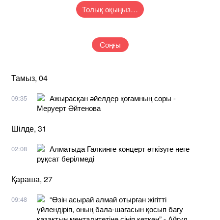
Толық оқыңыз…
Соңғы
Тамыз, 04
Ажырасқан әйелдер қоғамның соры -
09:35
Меруерт Әйтенова
Шілде, 31
Алматыда Галкинге концерт өткізуге неге
02:08
рұқсат берілмеді
Қараша, 27
“Өзін асырай алмай отырған жігітті
09:48
үйлендіріп, оның бала-шағасын қосып бағу
қазақтың менталитетіне сіңіп кеткен” - Айгүл