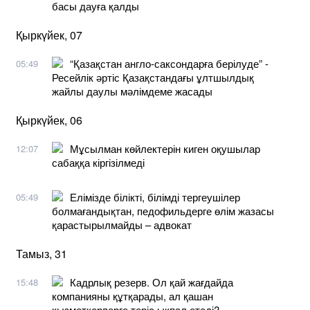
басы дауға қалды
Қыркүйек, 07
“Қазақстан англо-саксондарға берілуде” -
05:49
Ресейлік әртіс Қазақстандағы ұлтшылдық
жайлы даулы мәлімдеме жасады
Қыркүйек, 06
Мұсылман көйлектерін киген оқушылар
12:07
сабаққа кіргізілмеді
Елімізде білікті, білімді тергеушілер
05:49
болмағандықтан, педофильдерге өлім жазасы
қарастырылмайды – адвокат
Тамыз, 31
Кадрлық резерв. Ол қай жағдайда
15:48
компанияны құтқарады, ал қашан
қызметкерлерге теріс ықпал етеді?