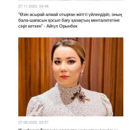
27.11.2023, 09:48
“Өзін асырай алмай отырған жігітті үйлендіріп, оның
бала-шағасын қосып бағу қазақтың менталитетіне
сіңіп кеткен” - Айгүл Орынбек
27.09.2023, 03:57