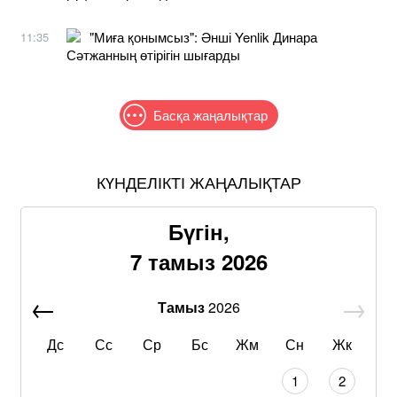
"Миға қонымсыз": Әнші Yenlik Динара
11:35
Сәтжанның өтірігін шығарды
Басқа жаңалықтар
КҮНДЕЛІКТІ ЖАҢАЛЫҚТАР
Бүгін,
7 тамыз 2026
Тамыз
2026
Дс
Сс
Ср
Бс
Жм
Сн
Жк
1
2