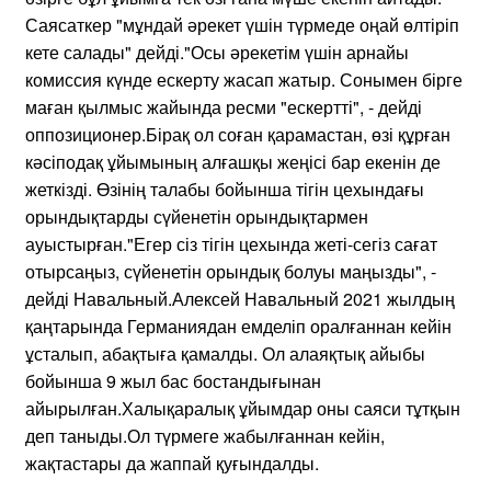
Саясаткер "мұндай әрекет үшін түрмеде оңай өлтіріп
кете салады" дейді."Осы әрекетім үшін арнайы
комиссия күнде ескерту жасап жатыр. Сонымен бірге
маған қылмыс жайында ресми "ескертті", - дейді
оппозиционер.Бірақ ол соған қарамастан, өзі құрған
кәсіподақ ұйымының алғашқы жеңісі бар екенін де
жеткізді. Өзінің талабы бойынша тігін цехындағы
орындықтарды сүйенетін орындықтармен
ауыстырған."Егер сіз тігін цехында жеті-сегіз сағат
отырсаңыз, сүйенетін орындық болуы маңызды", -
дейді Навальный.Алексей Навальный 2021 жылдың
қаңтарында Германиядан емделіп оралғаннан кейін
ұсталып, абақтыға қамалды. Ол алаяқтық айыбы
бойынша 9 жыл бас бостандығынан
айырылған.Халықаралық ұйымдар оны саяси тұтқын
деп таныды.Ол түрмеге жабылғаннан кейін,
жақтастары да жаппай қуғындалды.