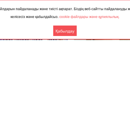
 файлдарын пайдаланады және тиісті ақпарат. Біздің веб-сайтты пайдалануды
келісесіз және қабылдайсыз.
cookie файлдары және құпиялылық.
Қабылдау
.2024, 02:08
27.11.2023, 09:48
тыда Галкинге концерт өткізуге
“Өзін асырай алмай отырған 
 рұқсат берілмеді
үйлендіріп, оның бала-шағ
бағу қазақтың менталитетіне
кеткен” - Айгүл Орынбек
Ынтымақтастық
Басқа жаңалықтар
Серіктес материалдар