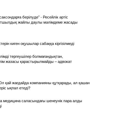
саксондарға берілуде” - Ресейлік әртіс
лтшылдық жайлы даулы мәлімдеме жасады
ерін киген оқушылар сабаққа кіргізілмеді
 білімді тергеушілер болмағандықтан,
лім жазасы қарастырылмайды – адвокат
Ол қай жағдайда компанияны құтқарады, ал қашан
еріс ықпал етеді?
а медицина саласындағы шенеунік пара алды
і