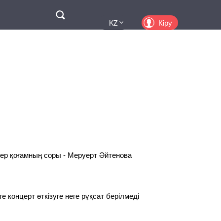
Поиск
Кіру
KZ
UA
EN
PL
RU
ер қоғамның соры - Меруерт Әйтенова
 концерт өткізуге неге рұқсат берілмеді