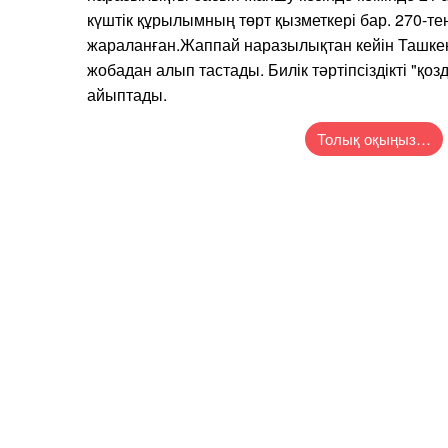
күштік құрылымның төрт қызметкері бар. 270-те
жараланған.Жаппай наразылықтан кейін Ташкен
жобадан алып тастады. Билік тәртіпсіздікті "қо
айыптады.
Толық оқыңыз…