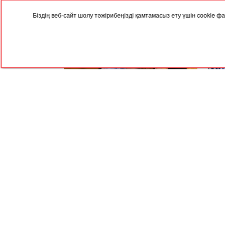
Біздің веб-сайт шолу тәжірибеңізді қамтамасыз ету үшін cookie
04.08.2024, 09:35
31.07
Ажырасқан әйелдер қоғамның соры -
Алма
Меруерт Әйтенова
неге
RED
TRAM
© 2004-2026 Redtram, Ltd.