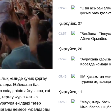
“Өзін асырай алма
09:48
қосып бағу қазақт
Қыркүйек, 27
"Бекболат Тілеух
03:57
Айгүл Орынбек
Қыркүйек, 20
"Аурухана қарызын
05:49
Кореяда комада ж
ІІМ Қазақстан м
05:49
лық кезінде құқық қорғау
туралы ақпаратқа
алады. Өзбекстан бас
 өкілдерінің айтуынша, екі
Қыркүйек, 11
 тергеу жүріп жатыр.
"Мауқымды басып
05:50
ратура өкілдері "егер
Иманбаеваның ба
сырғаны немесе құралдарды