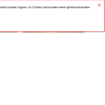
 жалғастырмас бұрын, сіз Cookie саясатымен және құпиялылығымен
27.09.2023, 03:57
жігітті
"Бекболат Тілеухан алданған
асын қосып
халықтың ақшасын қайтарсын" -
 сіңіп
Айгүл Орынбек
Мұрағат
Келісімі