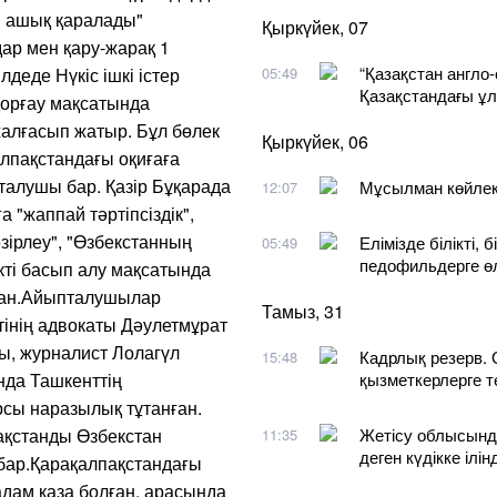
сі ашық қаралады"
Қыркүйек, 07
дар мен қару-жарақ 1
“Қазақстан англо-
деде Нүкіс ішкі істер
05:49
Қазақстандағы ұ
қорғау мақсатында
жалғасып жатыр. Бұл бөлек
Қыркүйек, 06
алпақстандағы оқиғаға
талушы бар. Қазір Бұқарада
Мұсылман көйлект
12:07
"жаппай тәртіпсіздік",
 әзірлеу", "Өзбекстанның
Елімізде білікті,
05:49
педофильдерге ө
кті басып алу мақсатында
ған.Айыпталушылар
Тамыз, 31
тінің адвокаты Дәулетмұрат
ы, журналист Лолагүл
Кадрлық резерв. 
15:48
нда Ташкенттің
қызметкерлерге т
рсы наразылық тұтанған.
ақстанды Өзбекстан
Жетісу облысынд
11:35
деген күдікке ілінд
бар.Қарақалпақстандағы
дам қаза болған, арасында