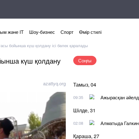
ым және IT
Шоу-бизнес
Спорт
Өмір стилі
иғасы бойынша күш қолдану ісі бөлек қаралады
ойынша күш қолдану
Соңғы
azattyq.org
Тамыз, 04
Ажырасқан әйелд
09:35
Шілде, 31
Алматыда Галкинге
02:08
Қараша, 27