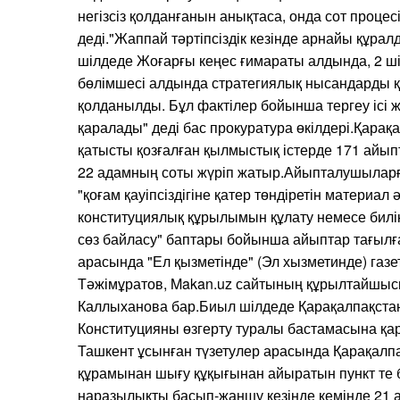
негізсіз қолданғанын анықтаса, онда сот проце
деді."Жаппай тәртіпсіздік кезінде арнайы құрал
шілдеде Жоғарғы кеңес ғимараты алдында, 2 шіл
бөлімшесі алдында стратегиялық нысандарды 
қолданылды. Бұл фактілер бойынша тергеу ісі 
қаралады" деді бас прокуратура өкілдері.Қарақ
қатысты қозғалған қылмыстық істерде 171 айып
22 адамның соты жүріп жатыр.Айыпталушыларға 
"қоғам қауіпсіздігіне қатер төндіретін материал
конституциялық құрылымын құлату немесе билі
сөз байласу" баптары бойынша айыптар тағыл
арасында "Ел қызметінде" (Эл хызметинде) газе
Тәжімұратов, Makan.uz сайтының құрылтайшыс
Каллыханова бар.Биыл шілдеде Қарақалпақста
Конституцияны өзгерту туралы бастамасына қа
Ташкент ұсынған түзетулер арасында Қарақалп
құрамынан шығу құқығынан айыратын пункт те 
наразылықты басып-жаншу кезінде кемінде 21 а