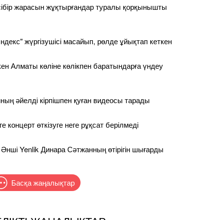
сібір жарасын жұқтырғандар туралы қорқынышты
ндекс" жүргізушісі масайып, рөлде ұйықтап кеткен
ен Алматы көліне көлікпен баратындарға үндеу
ның әйелді кірпішпен қуған видеосы тарады
 концерт өткізуге неге рұқсат берілмеді
 Әнші Yenlik Динара Сәтжанның өтірігін шығарды
Басқа жаңалықтар