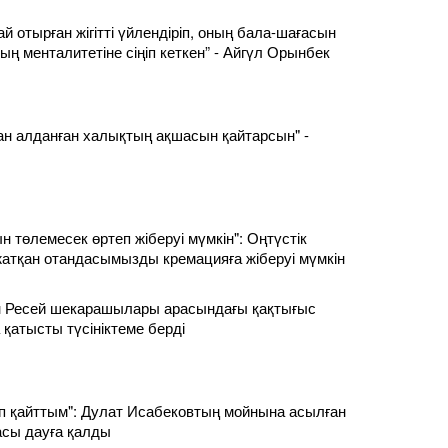
й отырған жігітті үйлендіріп, оның бала-шағасын
ың менталитетіне сіңіп кеткен” - Айгүл Орынбек
ан алданған халықтың ақшасын қайтарсын" -
 төлемесек өртеп жіберуі мүмкін": Оңтүстік
атқан отандасымызды кремацияға жіберуі мүмкін
ен Ресей шекарашылары арасындағы қақтығыс
 қатысты түсініктеме берді
 қайттым": Дулат Исабековтың мойнына асылған
сы дауға қалды