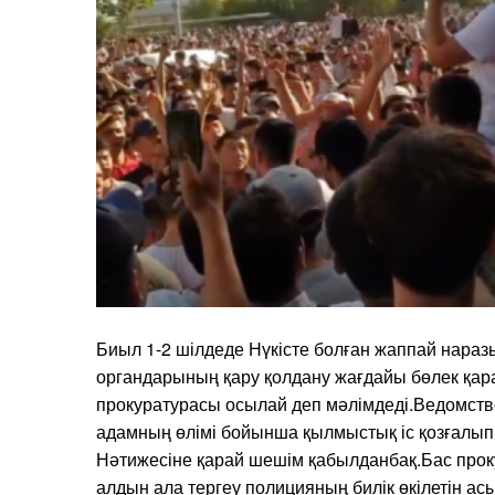
Биыл 1-2 шілдеде Нүкісте болған жаппай наразы
органдарының қару қолдану жағдайы бөлек қар
прокуратурасы осылай деп мәлімдеді.Ведомство
адамның өлімі бойынша қылмыстық іс қозғалып,
Нәтижесіне қарай шешім қабылданбақ.Бас проку
алдын ала тергеу полицияның билік өкілетін а