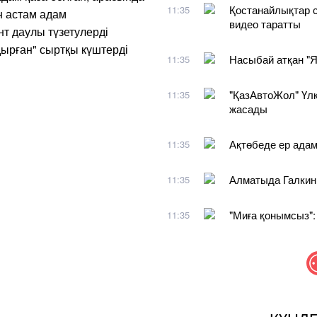
Қостанайлықтар 
11:35
н астам адам
видео таратты
т даулы түзетулерді
здырған" сыртқы күштерді
Насыбай атқан "Я
11:35
"ҚазАвтоЖол" Үлк
11:35
жасады
Ақтөбеде ер адам
11:35
Алматыда Галкинге
11:35
"Миға қонымсыз":
11:35