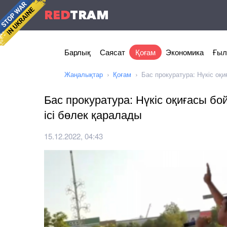
RED
TRAM
Барлық
Саясат
Қоғам
Экономика
Ғыл
Жаңалықтар
Қоғам
Бас прокуратура: Нүкіс оқ
Бас прокуратура: Нүкіс оқиғасы б
ісі бөлек қаралады
15.12.2022, 04:43