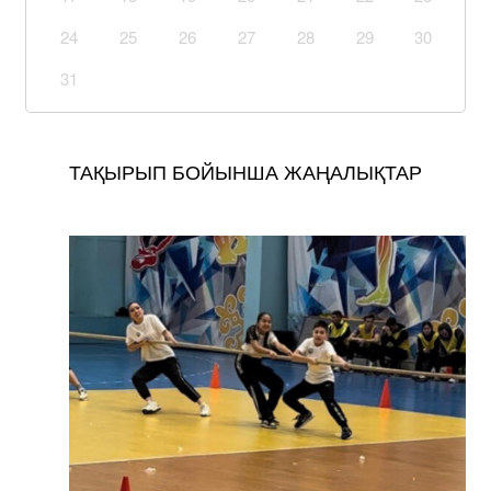
24
25
26
27
28
29
30
31
ТАҚЫРЫП БОЙЫНША ЖАҢАЛЫҚТАР