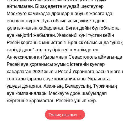
айтылмаған. Бірақ әдетте мұндай шектеулер
Мәскеуге камикадзе дрондар шабуыл жасағанда
енгізіліп жүрген.Тула облысының үкіметі дрон
құлатылғанын хабарлаған. Бұған дейін бұл облыста
әуе кеңістігі жабылған. Жексенбі күні түстен кейін
Ресей қорғаныс министрлігі Брянск облысында "ұшақ
тәрізді дрон" атып түсірілгенін мәлімдеген.
Аннексияланған Қырымның Севастополь аймағында
Ресей әуе қорғанысы жұмыс істегенін куәлер
хабарлаған.2022 жылы Ресей Украинаға басып кірген
соң халықаралық әуе компаниялары Украинаға
ұшуды доғарған. Азияның, Беларусьтің, Түркияның
әуе компаниялары Мәскеуге дрон шабуылдап
жүргеніне қарамастан Ресейге ұшып жүр.
Толық оқыңыз…