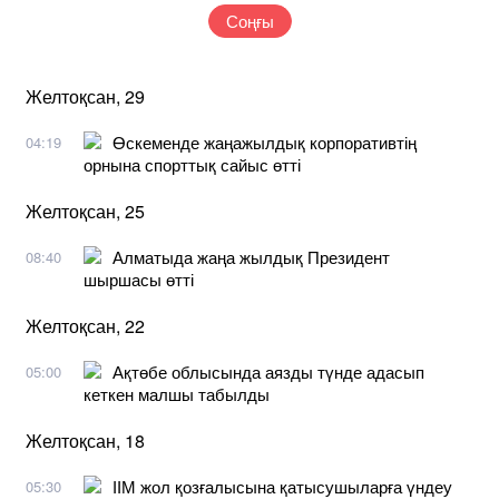
Соңғы
Желтоқсан, 29
Өскеменде жаңажылдық корпоративтің
04:19
орнына спорттық сайыс өтті
Желтоқсан, 25
Алматыда жаңа жылдық Президент
08:40
шыршасы өтті
Желтоқсан, 22
Ақтөбе облысында аязды түнде адасып
05:00
кеткен малшы табылды
Желтоқсан, 18
ІІМ жол қозғалысына қатысушыларға үндеу
05:30