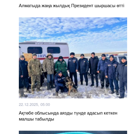
Алматыда жаңа жылдық Президент шыршасы өтті
22.12.2025, 05:00
Ақтөбе облысында аязды түнде адасып кеткен
малшы табылды