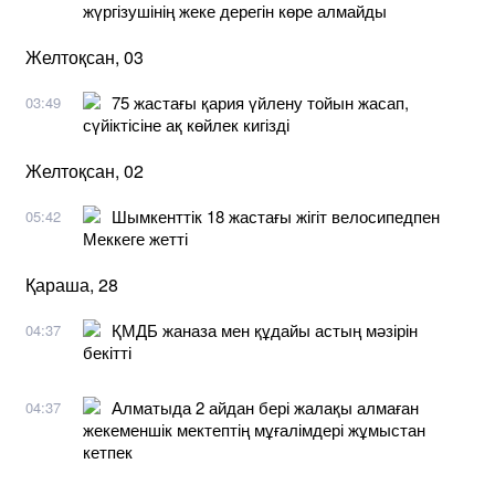
жүргізушінің жеке дерегін көре алмайды
Желтоқсан, 03
75 жастағы қария үйлену тойын жасап,
03:49
сүйіктісіне ақ көйлек кигізді
Желтоқсан, 02
Шымкенттік 18 жастағы жігіт велосипедпен
05:42
Меккеге жетті
Қараша, 28
ҚМДБ жаназа мен құдайы астың мәзірін
04:37
бекітті
Алматыда 2 айдан бері жалақы алмаған
04:37
жекеменшік мектептің мұғалімдері жұмыстан
кетпек