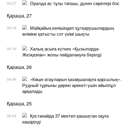
Оралда ас тұзы тапшы, дүкен сөрелері бос
04:37
Қараша, 27
Майқайың кенішіндегі құтқарушылардың
04:16
өліміне қатысты сот үкімі шықты
Халық асыға күткен «Қызылорда-
04:16
Жезқазған» жолы пайдалануға берілді
Қараша, 26
«Көше атауларын қазақшалауға қарсылық».
04:46
Рудный тұрғыны дөрекі әрекеті үшін айыппұл
арқалады
Қараша, 25
Қостанайда 37 мектеп қашықтан оқуға
05:04
көшірілді