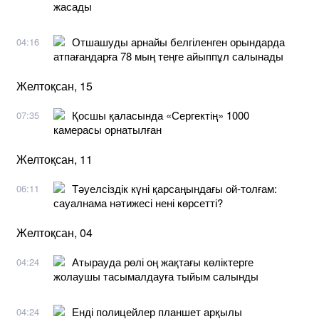
жасады
Отшашуды арнайы белгіленген орындарда
04:16
атпағандарға 78 мың теңге айыппұл салынады
Желтоқсан, 15
Қосшы қаласында «Сергектің» 1000
07:35
камерасы орнатылған
Желтоқсан, 11
Тәуелсіздік күні қарсаңындағы ой-толғам:
06:11
сауалнама нәтижесі нені көрсетті?
Желтоқсан, 04
Атырауда рөлі оң жақтағы көліктерге
04:24
жолаушы тасымалдауға тыйым салынды
Енді полицейлер планшет арқылы
04:24