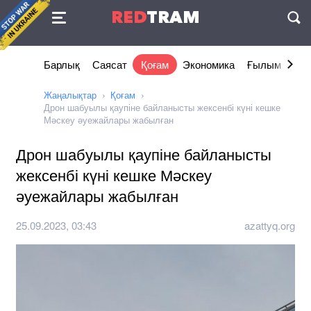
Келісімі
RED
TRAM
П
Барлық
Саясат
Қоғам
Экономика
Ғылым және 
Жаңалықтар
Қоғам
Дрон шабуылы қаупіне байланысты жексенбі күні кешке
Мәскеу әуежайлары жабылған
Дрон шабуылы қаупіне байланысты
жексенбі күні кешке Мәскеу
әуежайлары жабылған
25.09.2023, 03:43
azattyq.org