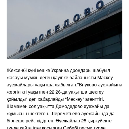
Жексенбі күні кешке Украина дрондары шабуыл
жасауы мүмкін деген қауіпке байланысты Мәскеу
әуежайлары уақытша жабылған."Внуково әуежайына
жергілікті уақытпен 22:26-да уақытша шектеу
қойылды" деп хабарлайды "Мәскеу" агенттігі.
Шамамен сол уақытта Домодедово әуежайы да
жұмысын шектеген. Шереметьево әуежайында да
бірнеше рейс кідірген. Әуежайлар 25 қыркүйекте
түнде қайта іске қосылған.Себебі ресми түрде