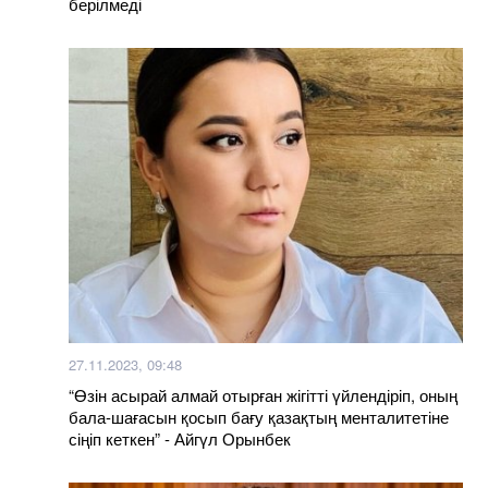
берілмеді
27.11.2023, 09:48
“Өзін асырай алмай отырған жігітті үйлендіріп, оның
бала-шағасын қосып бағу қазақтың менталитетіне
сіңіп кеткен” - Айгүл Орынбек