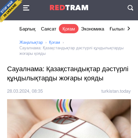
Келісімі
RED
TRAM
П
Барлық
Саясат
Қоғам
Экономика
Ғылым және 
Жаңалықтар
Қоғам
Сауалнама: Қазақстандықтар дәстүрлі құндылықтарды
жоғары қояды
Сауалнама: Қазақстандықтар дәстүрлі
құндылықтарды жоғары қояды
28.03.2024, 08:35
turkistan.today