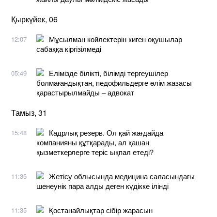
Қыркүйек, 06
Мұсылман көйлектерін киген оқушылар
12:07
сабаққа кіргізілмеді
Елімізде білікті, білімді тергеушілер
05:49
болмағандықтан, педофильдерге өлім жазасы
қарастырылмайды – адвокат
Тамыз, 31
Кадрлық резерв. Ол қай жағдайда
15:48
компанияны құтқарады, ал қашан
қызметкерлерге теріс ықпал етеді?
Жетісу облысында медицина саласындағы
11:35
шенеунік пара алды деген күдікке ілінді
Қостанайлықтар сібір жарасын
11:35