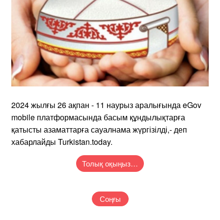
2024 жылғы 26 ақпан - 11 наурыз аралығында eGov
mobile платформасында басым құндылықтарға
қатысты азаматтарға сауалнама жүргізілді,- деп
хабарлайды Turkistan.today.
Толық оқыңыз…
Соңғы