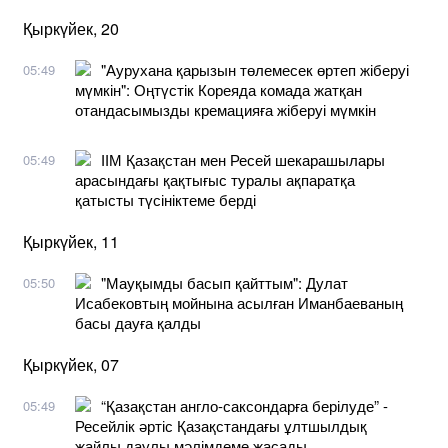
Қыркүйек, 20
"Аурухана қарызын төлемесек өртеп жіберуі
05:49
мүмкін": Оңтүстік Кореяда комада жатқан
отандасымызды кремацияға жіберуі мүмкін
ІІМ Қазақстан мен Ресей шекарашылары
05:49
арасындағы қақтығыс туралы ақпаратқа
қатысты түсініктеме берді
Қыркүйек, 11
"Мауқымды басып қайттым": Дулат
05:50
Исабековтың мойнына асылған Иманбаеваның
басы дауға қалды
Қыркүйек, 07
“Қазақстан англо-саксондарға берілуде” -
05:49
Ресейлік әртіс Қазақстандағы ұлтшылдық
жайлы даулы мәлімдеме жасады