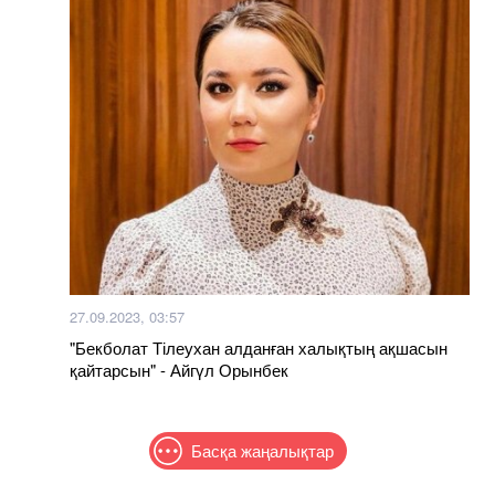
27.09.2023, 03:57
"Бекболат Тілеухан алданған халықтың ақшасын
қайтарсын" - Айгүл Орынбек
Басқа жаңалықтар