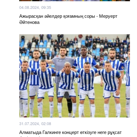
04.08.2024, 09:35
Ажырасқан әйелдер қоғамның соры - Меруерт
Әйтенова
31.07.2024, 02:08
Алматыда Галкинге концерт өткізуге неге рұқсат