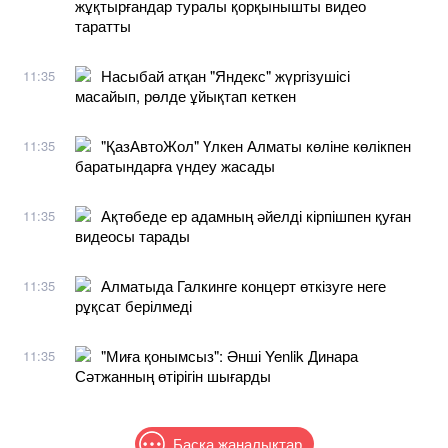
жұқтырғандар туралы қорқынышты видео
таратты
Насыбай атқан "Яндекс" жүргізушісі
11:35
масайып, рөлде ұйықтап кеткен
"ҚазАвтоЖол" Үлкен Алматы көліне көлікпен
11:35
баратындарға үндеу жасады
Ақтөбеде ер адамның әйелді кірпішпен қуған
11:35
видеосы тарады
Алматыда Галкинге концерт өткізуге неге
11:35
рұқсат берілмеді
"Миға қонымсыз": Әнші Yenlik Динара
11:35
Сәтжанның өтірігін шығарды
Басқа жаңалықтар