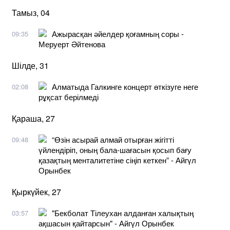
Тамыз, 04
Ажырасқан әйелдер қоғамның соры -
09:35
Меруерт Әйтенова
Шілде, 31
Алматыда Галкинге концерт өткізуге неге
02:08
рұқсат берілмеді
Қараша, 27
“Өзін асырай алмай отырған жігітті
09:48
үйлендіріп, оның бала-шағасын қосып бағу
қазақтың менталитетіне сіңіп кеткен” - Айгүл
Орынбек
Қыркүйек, 27
"Бекболат Тілеухан алданған халықтың
03:57
ақшасын қайтарсын" - Айгүл Орынбек