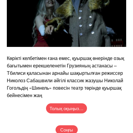
Көрікті келбетімен ғана емес, қуыршақ өнерінде озық
бағытымен ерекшеленетін Грузияның астанасы –
Тбилиси қаласынан арнайы шақыртылған режиссер
Николоз Сабашвили әйгілі классик жазушы Николай
Гогольдің «Шинель» повесін театр төрінде қуыршақ
бейнесімен жаң
Толық оқыңыз…
Соңғы