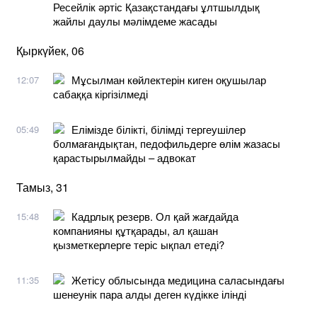
Ресейлік әртіс Қазақстандағы ұлтшылдық
жайлы даулы мәлімдеме жасады
Қыркүйек, 06
Мұсылман көйлектерін киген оқушылар
12:07
сабаққа кіргізілмеді
Елімізде білікті, білімді тергеушілер
05:49
болмағандықтан, педофильдерге өлім жазасы
қарастырылмайды – адвокат
Тамыз, 31
Кадрлық резерв. Ол қай жағдайда
15:48
компанияны құтқарады, ал қашан
қызметкерлерге теріс ықпал етеді?
Жетісу облысында медицина саласындағы
11:35
шенеунік пара алды деген күдікке ілінді