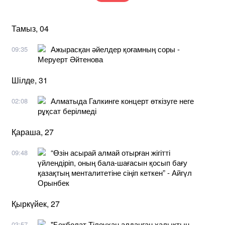
Тамыз, 04
Ажырасқан әйелдер қоғамның соры -
09:35
Меруерт Әйтенова
Шілде, 31
Алматыда Галкинге концерт өткізуге неге
02:08
рұқсат берілмеді
Қараша, 27
“Өзін асырай алмай отырған жігітті
09:48
үйлендіріп, оның бала-шағасын қосып бағу
қазақтың менталитетіне сіңіп кеткен” - Айгүл
Орынбек
Қыркүйек, 27
"Бекболат Тілеухан алданған халықтың
03:57