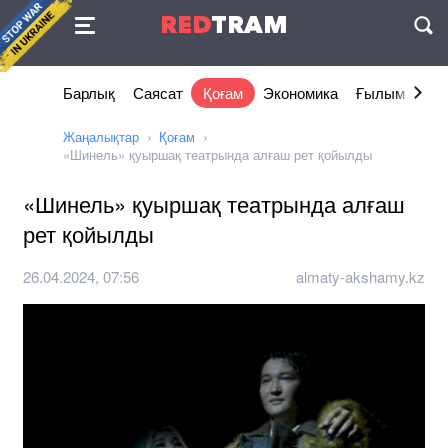
Келісімі
RED
TRAM
П
Барлық
Саясат
Қоғам
Экономика
Ғылым және 
Жаңалықтар
Қоғам
«Шинель» қуыршақ театрында алғаш рет қойылды
«Шинель» қуыршақ театрында алғаш
рет қойылды
26.04.2024, 07:56
almaty-akshamy.kz