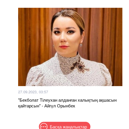
27.09.2023, 03:57
"Бекболат Тілеухан алданған халықтың ақшасын
қайтарсын" - Айгүл Орынбек
Басқа жаңалықтар