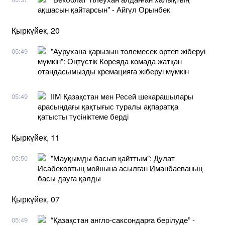
ақшасын қайтарсын" - Айгүл Орынбек
Қыркүйек, 20
"Аурухана қарызын төлемесек өртеп жіберуі
05:49
мүмкін": Оңтүстік Кореяда комада жатқан
отандасымызды кремацияға жіберуі мүмкін
ІІМ Қазақстан мен Ресей шекарашылары
05:49
арасындағы қақтығыс туралы ақпаратқа
қатысты түсініктеме берді
Қыркүйек, 11
"Мауқымды басып қайттым": Дулат
05:50
Исабековтың мойнына асылған Иманбаеваның
басы дауға қалды
Қыркүйек, 07
“Қазақстан англо-саксондарға берілуде” -
05:49