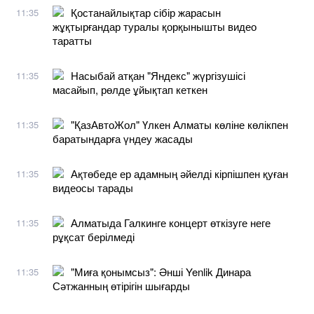
Қостанайлықтар сібір жарасын
11:35
жұқтырғандар туралы қорқынышты видео
таратты
Насыбай атқан "Яндекс" жүргізушісі
11:35
масайып, рөлде ұйықтап кеткен
"ҚазАвтоЖол" Үлкен Алматы көліне көлікпен
11:35
баратындарға үндеу жасады
Ақтөбеде ер адамның әйелді кірпішпен қуған
11:35
видеосы тарады
Алматыда Галкинге концерт өткізуге неге
11:35
рұқсат берілмеді
"Миға қонымсыз": Әнші Yenlik Динара
11:35
Сәтжанның өтірігін шығарды