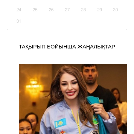
24
25
26
27
28
29
30
31
ТАҚЫРЫП БОЙЫНША ЖАҢАЛЫҚТАР