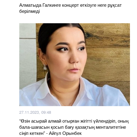
Алматыда Галкинге концерт өткізуге неге рұқсат
берілмеді
27.11.2023, 09:48
“Өзін асырай алмай отырған жігітті үйлендіріп, оның
бала-шағасын қосып бағу қазақтың менталитетіне
сіңіп кеткен” - Айгүл Орынбек