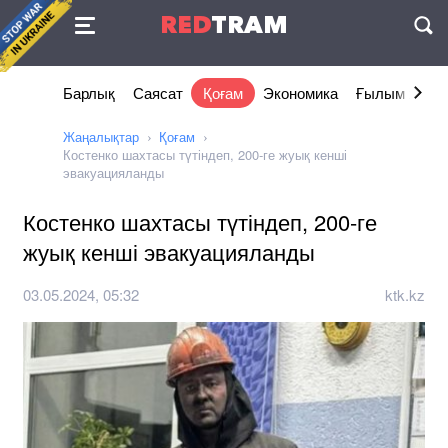
Келісімі
RED
TRAM
П
Барлық
Саясат
Қоғам
Экономика
Ғылым және 
Жаңалықтар
Қоғам
Костенко шахтасы түтіндеп, 200-ге жуық кенші
эвакуацияланды
Костенко шахтасы түтіндеп, 200-ге
жуық кенші эвакуацияланды
03.05.2024, 05:32
ktk.kz