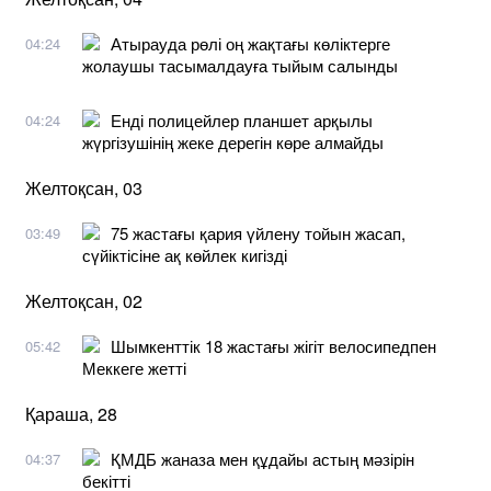
Атырауда рөлі оң жақтағы көліктерге
04:24
жолаушы тасымалдауға тыйым салынды
Енді полицейлер планшет арқылы
04:24
жүргізушінің жеке дерегін көре алмайды
Желтоқсан, 03
75 жастағы қария үйлену тойын жасап,
03:49
сүйіктісіне ақ көйлек кигізді
Желтоқсан, 02
Шымкенттік 18 жастағы жігіт велосипедпен
05:42
Меккеге жетті
Қараша, 28
ҚМДБ жаназа мен құдайы астың мәзірін
04:37
бекітті