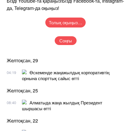
Бізді Youtubе-та қараңыз!Бізді Facebook-та, Instagram-
да, Telegram-да оқыңыз!
Толық оқыңыз…
Соңғы
Желтоқсан, 29
Өскеменде жаңажылдық корпоративтің
04:19
орнына спорттық сайыс өтті
Желтоқсан, 25
Алматыда жаңа жылдық Президент
08:40
шыршасы өтті
Желтоқсан, 22