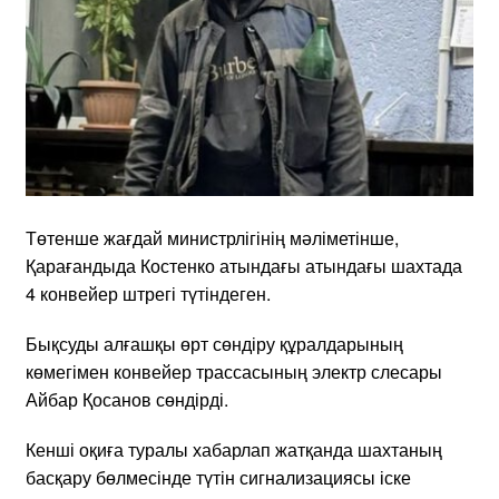
Төтенше жағдай министрлігінің мәліметінше,
Қарағандыда Костенко атындағы атындағы шахтада
4 конвейер штрегі түтіндеген.
Бықсуды алғашқы өрт сөндіру құралдарының
көмегімен конвейер трассасының электр слесары
Айбар Қосанов сөндірді.
Кенші оқиға туралы хабарлап жатқанда шахтаның
басқару бөлмесінде түтін сигнализациясы іске