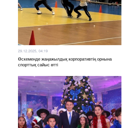
29.12.2025, 04:19
Өскеменде жаңажылдық корпоративтің орнына
спорттық сайыс өтті