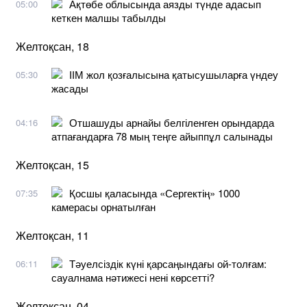
Ақтөбе облысында аязды түнде адасып
05:00
кеткен малшы табылды
Желтоқсан, 18
ІІМ жол қозғалысына қатысушыларға үндеу
05:30
жасады
Отшашуды арнайы белгіленген орындарда
04:16
атпағандарға 78 мың теңге айыппұл салынады
Желтоқсан, 15
Қосшы қаласында «Сергектің» 1000
07:35
камерасы орнатылған
Желтоқсан, 11
Тәуелсіздік күні қарсаңындағы ой-толғам:
06:11
сауалнама нәтижесі нені көрсетті?
Желтоқсан, 04