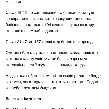
қосылған.
Сағат 19:45–те сигнализацияға байланысты түтін
сөндірілгеніне қарамастан эвакуация жоспары
бойынша шахтадағы 194 кеншіні сыртқа шығару
жөнінде шешім қабылданған.
Сағат 21:47–де 187 кенші жер бетіне шығарылды.
Оқиғаны бақылау және шахтаның тыныс-тіршілігін
қамтамасыз ету үшін учаске басшылары мен
жетекшілерінен 7 жұмысшы орнында қалды.
Алдын ала себеп — төменгі төсемнің ролигіне бөгде
зат түсіп, оның жұмысын тоқтатып тастаған. Содан
конвейер лентасы бықсыған.
Дереккөз: kazinform