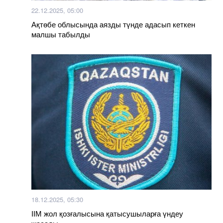
22.12.2025, 05:00
Ақтөбе облысында аязды түнде адасып кеткен
малшы табылды
18.12.2025, 05:30
ІІМ жол қозғалысына қатысушыларға үндеу