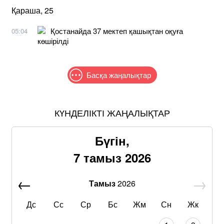
Қараша, 25
Қостанайда 37 мектеп қашықтан оқуға
05:04
көшірілді
Басқа жаңалықтар
КҮНДЕЛІКТІ ЖАҢАЛЫҚТАР
Бүгін,
7 тамыз 2026
Тамыз
2026
Дс
Сс
Ср
Бс
Жм
Сн
Жк