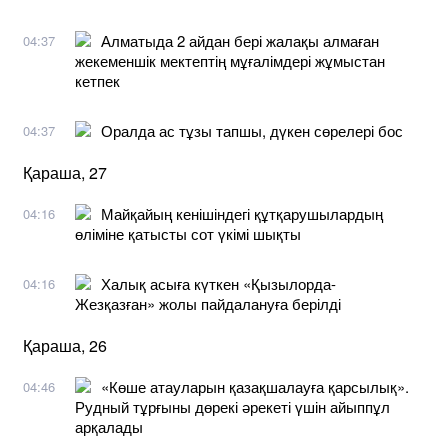
Алматыда 2 айдан бері жалақы алмаған
04:37
жекеменшік мектептің мұғалімдері жұмыстан
кетпек
Оралда ас тұзы тапшы, дүкен сөрелері бос
04:37
Қараша, 27
Майқайың кенішіндегі құтқарушылардың
04:16
өліміне қатысты сот үкімі шықты
Халық асыға күткен «Қызылорда-
04:16
Жезқазған» жолы пайдалануға берілді
Қараша, 26
«Көше атауларын қазақшалауға қарсылық».
04:46
Рудный тұрғыны дөрекі әрекеті үшін айыппұл
арқалады