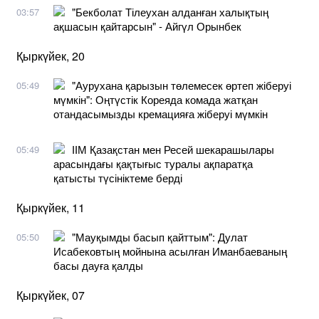
"Бекболат Тілеухан алданған халықтың
03:57
ақшасын қайтарсын" - Айгүл Орынбек
Қыркүйек, 20
"Аурухана қарызын төлемесек өртеп жіберуі
05:49
мүмкін": Оңтүстік Кореяда комада жатқан
отандасымызды кремацияға жіберуі мүмкін
ІІМ Қазақстан мен Ресей шекарашылары
05:49
арасындағы қақтығыс туралы ақпаратқа
қатысты түсініктеме берді
Қыркүйек, 11
"Мауқымды басып қайттым": Дулат
05:50
Исабековтың мойнына асылған Иманбаеваның
басы дауға қалды
Қыркүйек, 07