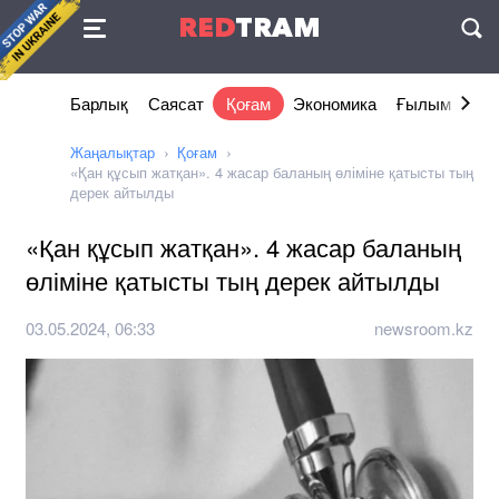
Келісімі
RED
TRAM
П
Барлық
Саясат
Қоғам
Экономика
Ғылым және 
Жаңалықтар
Қоғам
«Қан құсып жатқан». 4 жасар баланың өліміне қатысты тың
дерек айтылды
«Қан құсып жатқан». 4 жасар баланың
өліміне қатысты тың дерек айтылды
03.05.2024, 06:33
newsroom.kz