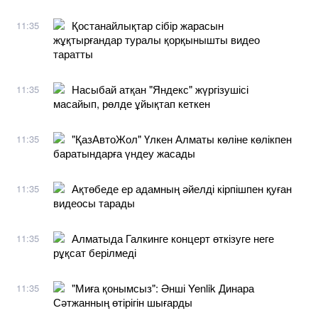
Қостанайлықтар сібір жарасын
11:35
жұқтырғандар туралы қорқынышты видео
таратты
Насыбай атқан "Яндекс" жүргізушісі
11:35
масайып, рөлде ұйықтап кеткен
"ҚазАвтоЖол" Үлкен Алматы көліне көлікпен
11:35
баратындарға үндеу жасады
Ақтөбеде ер адамның әйелді кірпішпен қуған
11:35
видеосы тарады
Алматыда Галкинге концерт өткізуге неге
11:35
рұқсат берілмеді
"Миға қонымсыз": Әнші Yenlik Динара
11:35
Сәтжанның өтірігін шығарды