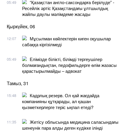
“Қазақстан англо-саксондарға берілуде” -
05:49
Ресейлік әртіс Қазақстандағы ұлтшылдық
жайлы даулы мәлімдеме жасады
Қыркүйек, 06
Мұсылман көйлектерін киген оқушылар
12:07
сабаққа кіргізілмеді
Елімізде білікті, білімді тергеушілер
05:49
болмағандықтан, педофильдерге өлім жазасы
қарастырылмайды – адвокат
Тамыз, 31
Кадрлық резерв. Ол қай жағдайда
15:48
компанияны құтқарады, ал қашан
қызметкерлерге теріс ықпал етеді?
Жетісу облысында медицина саласындағы
11:35
шенеунік пара алды деген күдікке ілінді