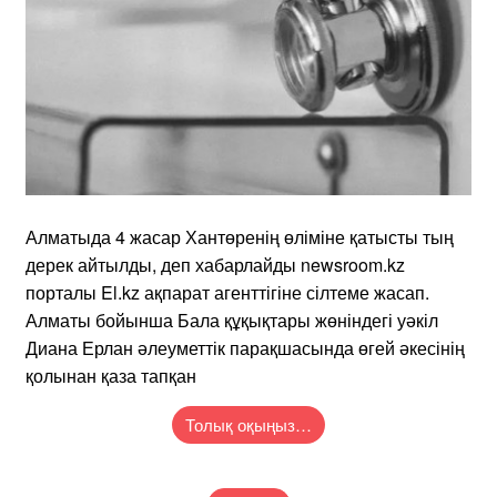
Алматыда 4 жасар Хантөренің өліміне қатысты тың
дерек айтылды, деп хабарлайды newsroom.kz
порталы El.kz ақпарат агенттігіне сілтеме жасап.
Алматы бойынша Бала құқықтары жөніндегі уәкіл
Диана Ерлан әлеуметтік парақшасында өгей әкесінің
қолынан қаза тапқан
Толық оқыңыз…