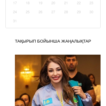
17
18
19
20
21
22
23
24
25
26
27
28
29
30
31
ТАҚЫРЫП БОЙЫНША ЖАҢАЛЫҚТАР