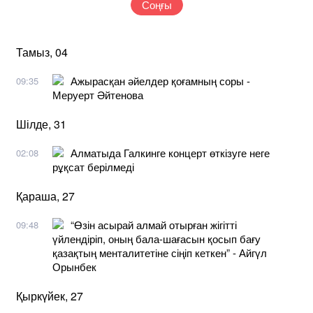
Соңғы
Тамыз, 04
Ажырасқан әйелдер қоғамның соры -
09:35
Меруерт Әйтенова
Шілде, 31
Алматыда Галкинге концерт өткізуге неге
02:08
рұқсат берілмеді
Қараша, 27
“Өзін асырай алмай отырған жігітті
09:48
үйлендіріп, оның бала-шағасын қосып бағу
қазақтың менталитетіне сіңіп кеткен” - Айгүл
Орынбек
Қыркүйек, 27