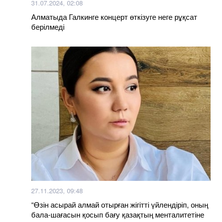
31.07.2024, 02:08
Алматыда Галкинге концерт өткізуге неге рұқсат
берілмеді
27.11.2023, 09:48
“Өзін асырай алмай отырған жігітті үйлендіріп, оның
бала-шағасын қосып бағу қазақтың менталитетіне