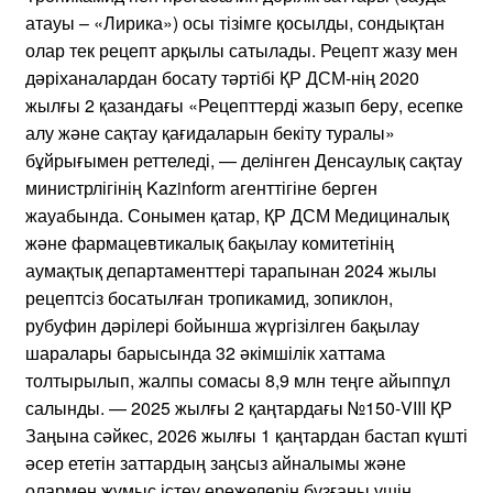
атауы – «Лирика») осы тізімге қосылды, сондықтан
олар тек рецепт арқылы сатылады. Рецепт жазу мен
дәріханалардан босату тәртібі ҚР ДСМ-нің 2020
жылғы 2 қазандағы «Рецепттерді жазып беру, есепке
алу және сақтау қағидаларын бекіту туралы»
бұйрығымен реттеледі, — делінген Денсаулық сақтау
министрлігінің Kazinform агенттігіне берген
жауабында. Сонымен қатар, ҚР ДСМ Медициналық
және фармацевтикалық бақылау комитетінің
аумақтық департаменттері тарапынан 2024 жылы
рецептсіз босатылған тропикамид, зопиклон,
рубуфин дәрілері бойынша жүргізілген бақылау
шаралары барысында 32 әкімшілік хаттама
толтырылып, жалпы сомасы 8,9 млн теңге айыппұл
салынды. — 2025 жылғы 2 қаңтардағы №150-VIII ҚР
Заңына сәйкес, 2026 жылғы 1 қаңтардан бастап күшті
әсер ететін заттардың заңсыз айналымы және
олармен жұмыс істеу ережелерін бұзғаны үшін