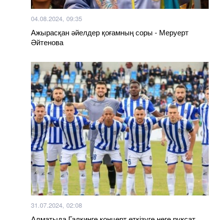
04.08.2024, 09:35
Ажырасқан әйелдер қоғамның соры - Меруерт
Әйтенова
31.07.2024, 02:08
Алматыда Галкинге концерт өткізуге неге рұқсат