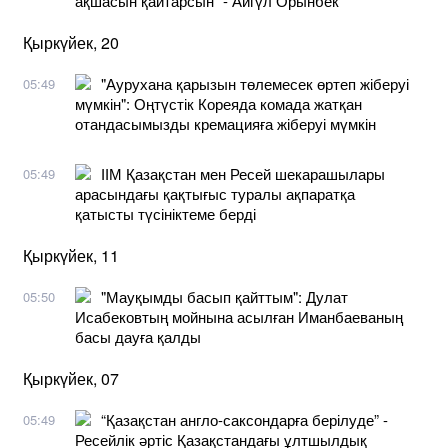
ақшасын қайтарсын" - Айгүл Орынбек
Қыркүйек, 20
"Аурухана қарызын төлемесек өртеп жіберуі
05:49
мүмкін": Оңтүстік Кореяда комада жатқан
отандасымызды кремацияға жіберуі мүмкін
ІІМ Қазақстан мен Ресей шекарашылары
05:49
арасындағы қақтығыс туралы ақпаратқа
қатысты түсініктеме берді
Қыркүйек, 11
"Мауқымды басып қайттым": Дулат
05:50
Исабековтың мойнына асылған Иманбаеваның
басы дауға қалды
Қыркүйек, 07
“Қазақстан англо-саксондарға берілуде” -
05:49
Ресейлік әртіс Қазақстандағы ұлтшылдық