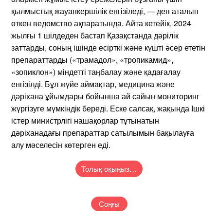
қылмыстық жауапкершілік енгізіледі, — деп аталып
өткен ведомство ақпаратында. Айта кетейік, 2024
жылғы 1 шілдеден бастап Қазақстанда дәрілік
заттарды, соның ішінде есірткі және күшті әсер ететін
препараттарды («трамадол», «тропикамид»,
«зопиклон») міндетті таңбалау және қадағалау
енгізілді. Бұл жүйе аймақтар, медицина және
дәріхана ұйымдары бойынша ай сайын мониторинг
жүргізуге мүмкіндік береді. Еске салсақ, жақында Ішкі
істер министрлігі нашақорлар тұтынатын
дәріханадағы препараттар сатылымын бақылауға
алу мәселесін көтерген еді.
Толық оқыңыз…
Соңғы