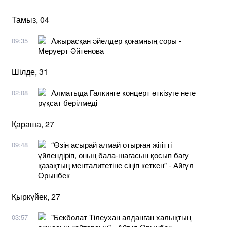
Тамыз, 04
Ажырасқан әйелдер қоғамның соры -
09:35
Меруерт Әйтенова
Шілде, 31
Алматыда Галкинге концерт өткізуге неге
02:08
рұқсат берілмеді
Қараша, 27
“Өзін асырай алмай отырған жігітті
09:48
үйлендіріп, оның бала-шағасын қосып бағу
қазақтың менталитетіне сіңіп кеткен” - Айгүл
Орынбек
Қыркүйек, 27
"Бекболат Тілеухан алданған халықтың
03:57