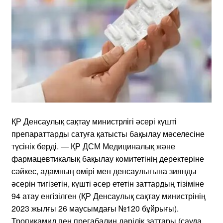
ҚР Денсаулық сақтау министрлігі әсері күшті
препараттарды сатуға қатысты бақылау мәселесіне
түсінік берді. — ҚР ДСМ Медициналық және
фармацевтикалық бақылау комитетінің деректеріне
сәйкес, адамның өмірі мен денсаулығына зиянды
әсерін тигізетін, күшті әсер ететін заттардың тізіміне
94 атау енгізілген (ҚР Денсаулық сақтау министрінің
2023 жылғы 26 маусымдағы №120 бұйрығы).
Тропикамид пен прегабалин дәрілік заттары (сауда