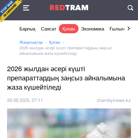
Келісімі
RED
TRAM
П
Барлық
Саясат
Қоғам
Экономика
Ғылым және 
Жаңалықтар
Қоғам
2026 жылдан әсері күшті препараттардың заңсыз
айналымына жаза күшейтіледі
2026 жылдан әсері күшті
препараттардың заңсыз айналымына
жаза күшейтіледі
26.08.2025, 07:11
zhambylnews.kz