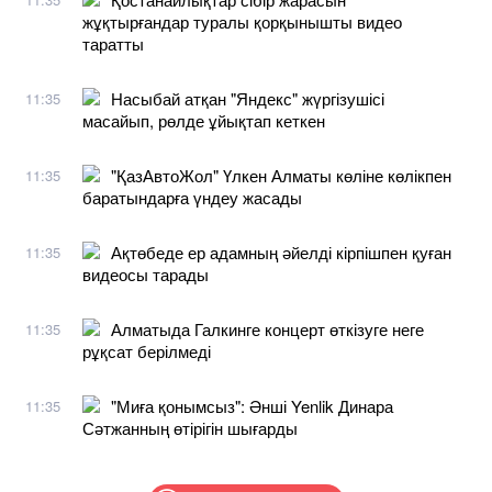
жұқтырғандар туралы қорқынышты видео
таратты
Насыбай атқан "Яндекс" жүргізушісі
11:35
масайып, рөлде ұйықтап кеткен
"ҚазАвтоЖол" Үлкен Алматы көліне көлікпен
11:35
баратындарға үндеу жасады
Ақтөбеде ер адамның әйелді кірпішпен қуған
11:35
видеосы тарады
Алматыда Галкинге концерт өткізуге неге
11:35
рұқсат берілмеді
"Миға қонымсыз": Әнші Yenlik Динара
11:35
Сәтжанның өтірігін шығарды