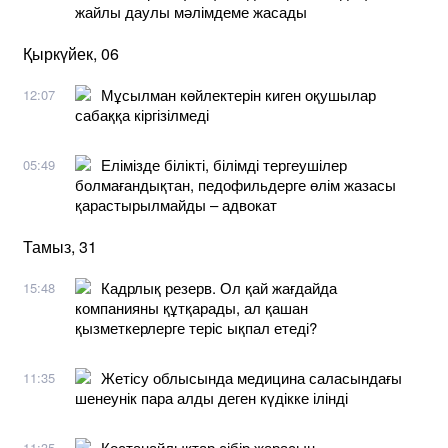
жайлы даулы мәлімдеме жасады
Қыркүйек, 06
Мұсылман көйлектерін киген оқушылар
12:07
сабаққа кіргізілмеді
Елімізде білікті, білімді тергеушілер
05:49
болмағандықтан, педофильдерге өлім жазасы
қарастырылмайды – адвокат
Тамыз, 31
Кадрлық резерв. Ол қай жағдайда
15:48
компанияны құтқарады, ал қашан
қызметкерлерге теріс ықпал етеді?
Жетісу облысында медицина саласындағы
11:35
шенеунік пара алды деген күдікке ілінді
Қостанайлықтар сібір жарасын
11:35