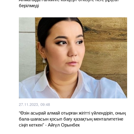
берілмеді
27.11.2023, 09:48
“Өзін асырай алмай отырған жігітті үйлендіріп, оның
бала-шағасын қосып бағу қазақтың менталитетіне
сіңіп кеткен” - Айгүл Орынбек