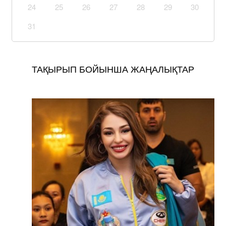
24
25
26
27
28
29
30
31
ТАҚЫРЫП БОЙЫНША ЖАҢАЛЫҚТАР