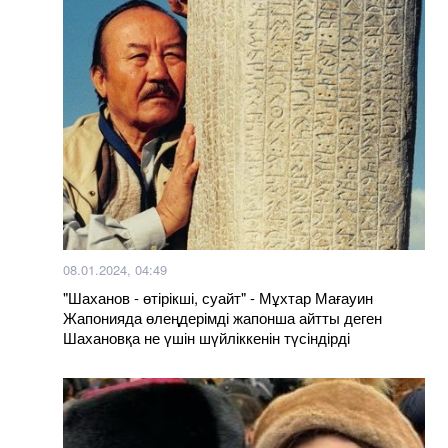
08.01.2024, 04:49
"Шаханов - өтірікші, суайт" - Мұхтар Мағауин
Жапонияда өлеңдерімді жапонша айтты деген
Шахановқа не үшін шүйліккенін түсіндірді