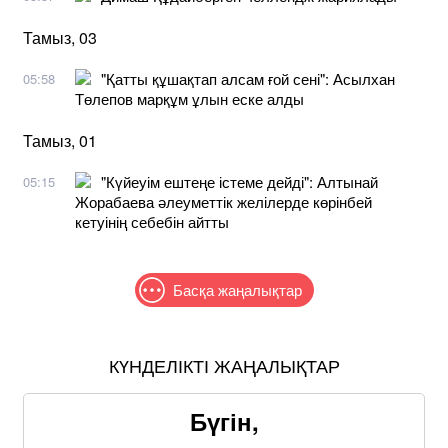
Тамыз, 03
"Қатты құшақтап алсам ғой сені": Асылхан
05:58
Төлепов марқұм ұлын еске алды
Тамыз, 01
"Күйеуім ештеңе істеме дейді": Алтынай
05:15
Жорабаева әлеуметтік желілерде көрінбей
кетуінің себебін айтты
Басқа жаңалықтар
КҮНДЕЛІКТІ ЖАҢАЛЫҚТАР
Бүгін,