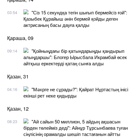
"Сіз 15 секундқа тегін шығып бермейсіз ғой":
03:54
Қазыбек Құрайыш әнін бермей қойды деген
актрисаның басы дауға қалды
Қараша, 09
"Қойныңдағы бір қатындарыңды қандырып
09:14
алыңдаршы": Блогер Ырысбала Икрамбай өсек
айтқыш еркектерді қатаң сынға алды
Қазан, 31
"Мәхрге не сұрады?": Қайрат Нұртастың інісі
04:16
екінші рет неке қидырды
Қазан, 12
"Ай сайын 50 миллион, 5 айдың ақшасын
08:23
бірден төлейміз деді": Айнұр Тұрсынбаева туған
сіңлісінің орамалды шешіп тастағанын айтты