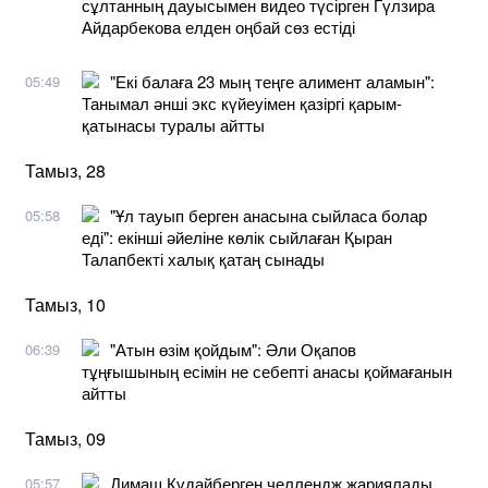
сұлтанның дауысымен видео түсірген Гүлзира
Айдарбекова елден оңбай сөз естіді
"Екі балаға 23 мың теңге алимент аламын":
05:49
Танымал әнші экс күйеуімен қазіргі қарым-
қатынасы туралы айтты
Тамыз, 28
"Ұл тауып берген анасына сыйласа болар
05:58
еді": екінші әйеліне көлік сыйлаған Қыран
Талапбекті халық қатаң сынады
Тамыз, 10
"Атын өзім қойдым": Әли Оқапов
06:39
тұңғышының есімін не себепті анасы қоймағанын
айтты
Тамыз, 09
Димаш Құдайберген челлендж жариялады
05:57