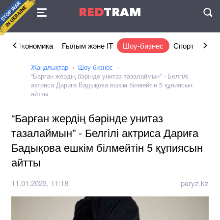
Келісімі
RED
TRAM
П
ам
Экономика
Ғылым және IT
Шоу-бизнес
Спорт
Өмір
Жаңалықтар
Шоу-бизнес
“Барған жердің бәрінде унитаз тазалаймын” - Белгілі
актриса Дариға Бадықова ешкім білмейтін 5 құпиясын
айтты
“Барған жердің бәрінде унитаз
тазалаймын” - Белгілі актриса Дариға
Бадықова ешкім білмейтін 5 құпиясын
айтты
11.01.2023, 11:18
paryz.kz