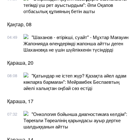
тегімді үш рет ауыстырдым": Әли Оқапов
отбасылық құпияның бетін ашты
Қаңтар, 08
"Шаханов - өтірікші, суайт" - Мұхтар Мағауин
04:49
Жапонияда өлеңдерімді жапонша айтты деген
Шахановқа не үшін шүйліккенін түсіндірді
Қараша, 20
"Қатындар не істеп жүр? Қазақта әйел адам
08:08
көкпарға бармаған": Мейрамбек Беспаевтың
әйелі халықтан оңбай сөз естіді
Қараша, 17
"Онкология бойынша диагностикаға келдім":
07:32
Төреғали Төреәлінің қарындасы ауыр дертке
шалдыққанын айтты
Қараша, 14