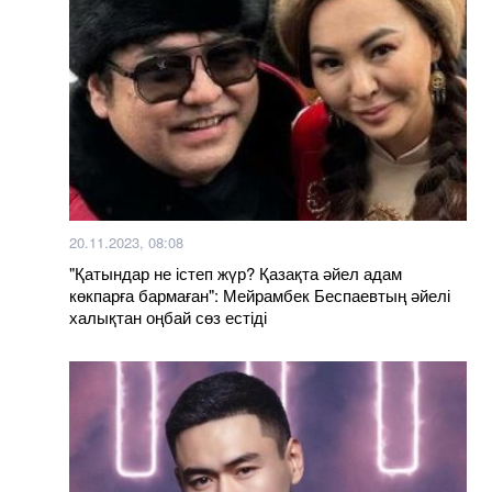
20.11.2023, 08:08
"Қатындар не істеп жүр? Қазақта әйел адам
көкпарға бармаған": Мейрамбек Беспаевтың әйелі
халықтан оңбай сөз естіді