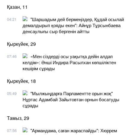
Қазан, 11
"Шаршадым дей бермеңіздер, Құдай осылай
04:21
демалдырып қояды екен": Айнұр Тұрсынбаева
денсаулығы сыр бергенін айтты
Қыркүйек, 29
​«Мен сіздерді осы уақытқа дейін алдап
07:46
келдім»: Әнші Индира Расылхан көпшіліктен
кешірім сұрады
Қыркүйек, 18
"Мылжыңдарға Парламентте орын жоқ"
05:49
Нұртас Адамбай Зайытовтан орнын босатуды
сұрады
Тамыз, 29
"Армандама, саған жараспайды": Хюррем
07:56