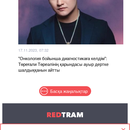
17.11.2023, 07:32
"Онкология бойынша диагностикаға келдім":
Төреғали Төреәлінің қарындасы ауыр дертке
шалдыққанын айтты
Басқа жаңалықтар
RED
TRAM
© 2004-2026 Redtram, Ltd.