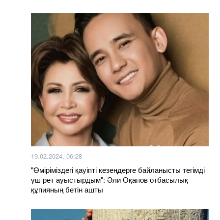
19.02.2024, 06:28
"Өміріміздегі қауіпті кезеңдерге байланысты тегімді
үш рет ауыстырдым": Әли Оқапов отбасылық
құпияның бетін ашты