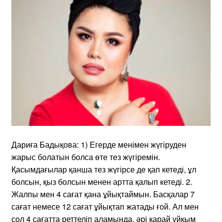
Дариға Бадықова: 1) Егерде менімен жүгіруден
жарыс болатын болса өте тез жүгіремін.
Қасымдағылар қанша тез жүгірсе де қап кетеді, ұл
болсын, қыз болсын менен артта қалып кетеді. 2.
Жалпы мен 4 сағат қана ұйықтаймын. Басқалар 7
сағат немесе 12 сағат ұйықтап жатады ғой. Ал мен
сол 4 сағатта реттеліп аламында, әрі қарай ұйқым