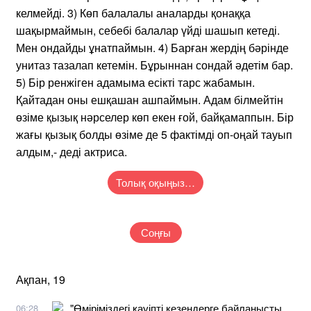
келмейді. 3) Көп балалалы аналарды қонаққа
шақырмаймын, себебі балалар үйді шашып кетеді.
Мен ондайды ұнатпаймын. 4) Барған жердің бәрінде
унитаз тазалап кетемін. Бұрыннан сондай әдетім бар.
5) Бір ренжіген адамыма есікті тарс жабамын.
Қайтадан оны ешқашан ашпаймын. Адам білмейтін
өзіме қызық нәрселер көп екен ғой, байқамаппын. Бір
жағы қызық болды өзіме де 5 фактімді оп-оңай тауып
алдым,- деді актриса.
Толық оқыңыз…
Соңғы
Ақпан, 19
"Өміріміздегі қауіпті кезеңдерге байланысты
06:28