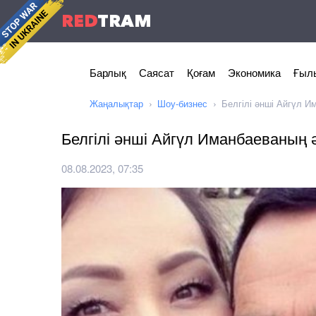
RED
TRAM
Барлық
Саясат
Қоғам
Экономика
Ғылы
Жаңалықтар
Шоу-бизнес
Белгілі әнші Айгүл И
Белгілі әнші Айгүл Иманбаеваның 
08.08.2023, 07:35