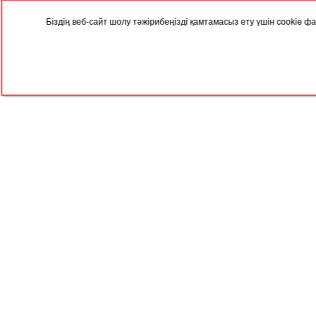
Біздің веб-сайт шолу тәжірибеңізді қамтамасыз ету үшін cookie