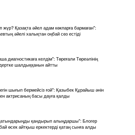
п жүр? Қазақта әйел адам көкпарға бармаған":
втың әйелі халықтан оңбай сөз естіді
ша диагностикаға келдім": Төреғали Төреәлінің
дертке шалдыққанын айтты
тегін шығып бермейсіз ғой": Қазыбек Құрайыш әнін
ен актрисаның басы дауға қалды
 қатындарыңды қандырып алыңдаршы": Блогер
ай өсек айтқыш еркектерді қатаң сынға алды