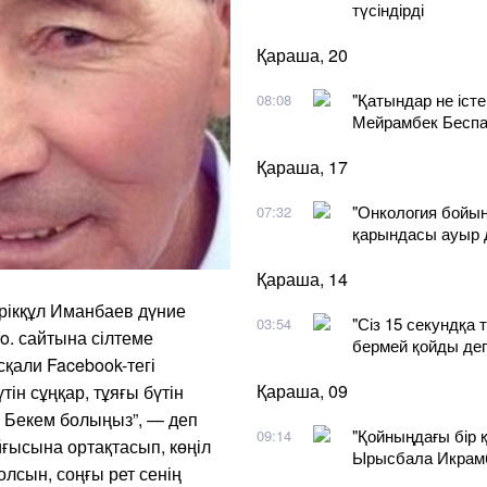
түсіндірді
Қараша, 20
"Қатындар не істе
08:08
Мейрамбек Беспае
Қараша, 17
"Онкология бойын
07:32
қарындасы ауыр 
Қараша, 14
рікқұл Иманбаев дүние
"Сіз 15 секундқа 
03:54
fo. сайтына сілтеме
бермей қойды дег
қали Facebook-тегі
Қараша, 09
ін сұңқар, тұяғы бүтін
. Бекем болыңыз”, — деп
"Қойныңдағы бір
09:14
ғысына ортақтасып, көңіл
Ырысбала Икрамб
лсын, соңғы рет сенің