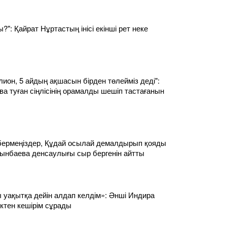
?": Қайрат Нұртастың інісі екінші рет неке
лион, 5 айдың ақшасын бірден төлейміз деді":
а туған сіңлісінің орамалды шешіп тастағанын
ермеңіздер, Құдай осылай демалдырып қояды
сынбаева денсаулығы сыр бергенін айтты
ы уақытқа дейін алдап келдім»: Әнші Индира
ктен кешірім сұрады