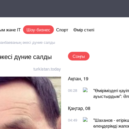
м және IT
Шоу-бизнес
Спорт
Өмір стилі
манбаеваның әкесі дүние салды
әкесі дүние салды
Соңғы
turkistan.today
Ақпан, 19
"Өміріміздегі қау
06:28
ауыстырдым": Әл
Қаңтар, 08
"Шаханов - өтірік
04:49
өлеңдерімді жапо