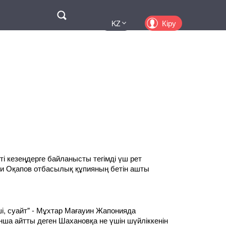
Поиск
Кіру
KZ
UA
EN
PL
RU
іпті кезеңдерге байланысты тегімді үш рет
и Оқапов отбасылық құпияның бетін ашты
ші, суайт" - Мұхтар Мағауин Жапонияда
нша айтты деген Шахановқа не үшін шүйліккенін