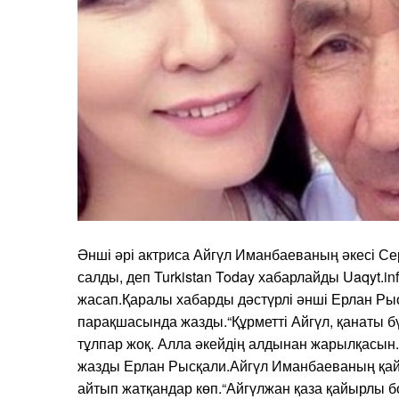
Әнші әрі актриса Айгүл Иманбаеваның әкесі Се
салды, деп Turkistan Today хабарлайды Uaqyt.in
жасап.Қаралы хабарды дәстүрлі әнші Ерлан Рыс
парақшасында жазды.“Құрметті Айгүл, қанаты бүт
тұлпар жоқ. Алла әкейдің алдынан жарылқасын
жазды Ерлан Рысқали.Айгүл Иманбаеваның қай
айтып жатқандар көп.“Айгүлжан қаза қайырлы бо