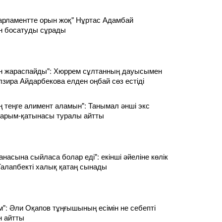
рламентте орын жоқ" Нұртас Адамбай
н босатуды сұрады
ан жараспайды": Хюррем сұлтанның дауысымен
лзира Айдарбекова елден оңбай сөз естіді
ың теңге алимент аламын": Танымал әнші экс
і қарым-қатынасы туралы айтты
анасына сыйласа болар еді": екінші әйеліне көлік
алапбекті халық қатаң сынады
м": Әли Оқапов тұңғышының есімін не себепті
н айтты