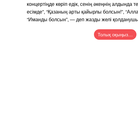
концертіңде көріп едік, сенің әкеңнің алдында т
есімде”, “Қазаның арты қайырлы болсын!”, “Алл
“Иманды болсын”, — деп жазды желі қолдануш
Толық оқыңыз…