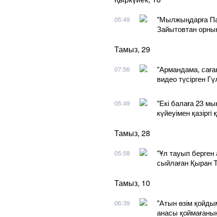
"Мылжыңдарға Па
05:49
Зайытовтан орны
Тамыз, 29
"Армандама, сағ
07:56
видео түсірген Гү
"Екі балаға 23 м
05:49
күйеуімен қазірг
Тамыз, 28
"Ұл тауып берген 
05:58
сыйлаған Қыран Т
Тамыз, 10
"Атын өзім қойды
06:39
анасы қоймағаны