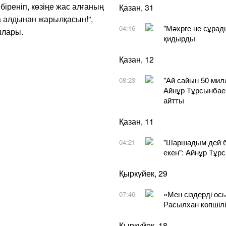
ебіреніп, көзіңе жас алғаның
Қазан, 31
а алдынан жарылқасын!”,
"Мәхрге не сұрады
04:16
ылары.
қидырды
Қазан, 12
"Ай сайын 50 мил
08:23
Айнұр Тұрсынбаев
айтты
Қазан, 11
"Шаршадым дей б
04:21
екен": Айнұр Тұр
Қыркүйек, 29
​«Мен сіздерді ос
07:46
Расылхан көпшілі
Қыркүйек, 18