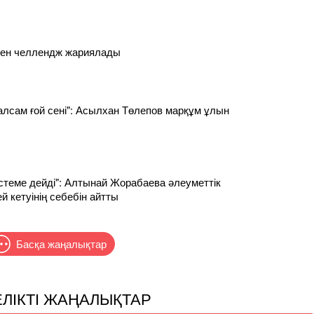
ен челлендж жариялады
алсам ғой сені": Асылхан Төлепов марқұм ұлын
істеме дейді": Алтынай Жорабаева әлеуметтік
й кетуінің себебін айтты
Басқа жаңалықтар
ЕЛІКТІ ЖАҢАЛЫҚТАР