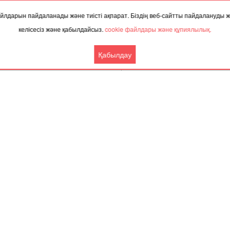
 файлдарын пайдаланады және тиісті ақпарат. Біздің веб-сайтты пайдалануды
келісесіз және қабылдайсыз.
cookie файлдары және құпиялылық.
Қабылдау
Бүгін,
8 тамыз 202
ТАҚЫРЫП БОЙЫНША ЖАҢАЛЫҚТАР