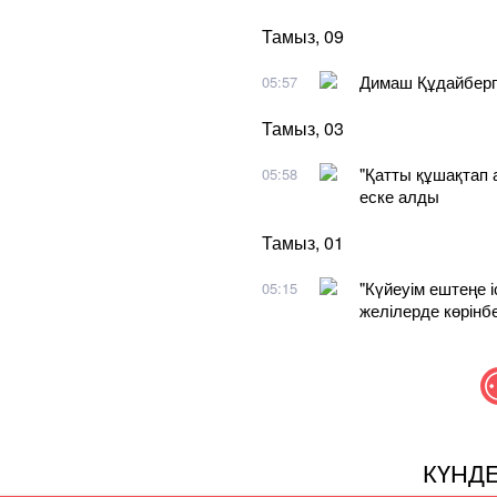
Тамыз, 09
Димаш Құдайберг
05:57
Тамыз, 03
"Қатты құшақтап 
05:58
еске алды
Тамыз, 01
"Күйеуім ештеңе 
05:15
желілерде көрінбе
КҮНД