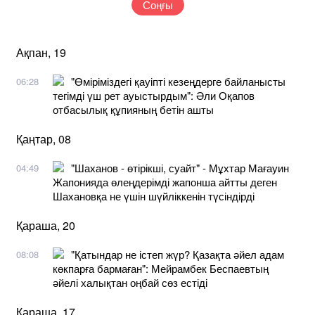
Соңғы
Ақпан, 19
"Өміріміздегі қауіпті кезеңдерге байланысты
06:28
тегімді үш рет ауыстырдым": Әли Оқапов
отбасылық құпияның бетін ашты
Қаңтар, 08
"Шаханов - өтірікші, суайт" - Мұхтар Мағауин
04:49
Жапонияда өлеңдерімді жапонша айтты деген
Шахановқа не үшін шүйліккенін түсіндірді
Қараша, 20
"Қатындар не істеп жүр? Қазақта әйел адам
08:08
көкпарға бармаған": Мейрамбек Беспаевтың
әйелі халықтан оңбай сөз естіді
Қараша, 17