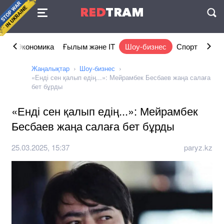
Келісімі
RED
TRAM
П
ам
Экономика
Ғылым және IT
Шоу-бизнес
Спорт
Өмір
Жаңалықтар
Шоу-бизнес
«Енді сен қалып едің...»: Мейрамбек Бесбаев жаңа салаға
бет бұрды
«Енді сен қалып едің...»: Мейрамбек
Бесбаев жаңа салаға бет бұрды
25.03.2025, 15:37
paryz.kz