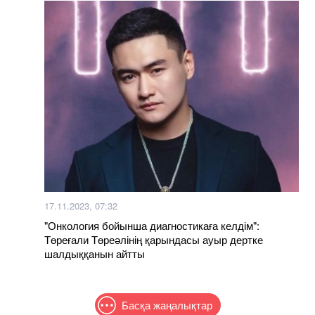
17.11.2023, 07:32
"Онкология бойынша диагностикаға келдім":
Төреғали Төреәлінің қарындасы ауыр дертке
шалдыққанын айтты
Басқа жаңалықтар