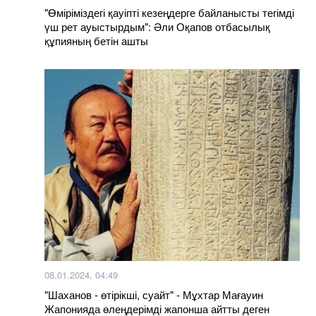
"Өміріміздегі қауіпті кезеңдерге байланысты тегімді
үш рет ауыстырдым": Әли Оқапов отбасылық
құпияның бетін ашты
08.01.2024, 04:49
"Шаханов - өтірікші, суайт" - Мұхтар Мағауин
Жапонияда өлеңдерімді жапонша айтты деген