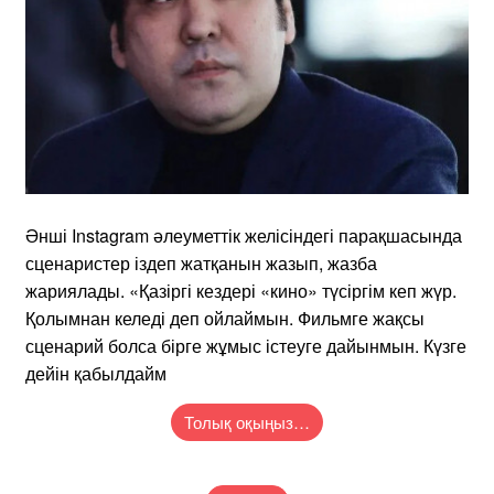
Әнші Instagram әлеуметтік желісіндегі парақшасында
сценаристер іздеп жатқанын жазып, жазба
жариялады. «Қазіргі кездері «кино» түсіргім кеп жүр.
Қолымнан келеді деп ойлаймын. Фильмге жақсы
сценарий болса бірге жұмыс істеуге дайынмын. Күзге
дейін қабылдайм
Толық оқыңыз…