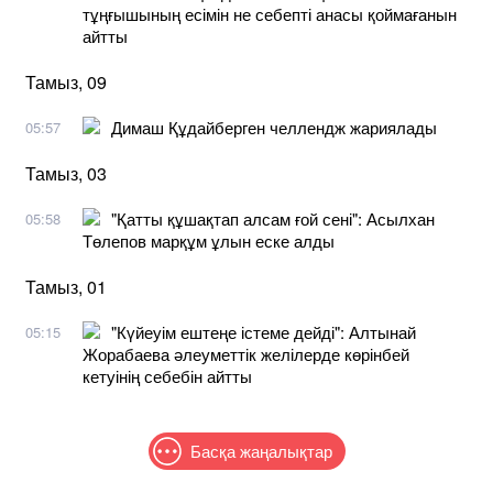
тұңғышының есімін не себепті анасы қоймағанын
айтты
Тамыз, 09
Димаш Құдайберген челлендж жариялады
05:57
Тамыз, 03
"Қатты құшақтап алсам ғой сені": Асылхан
05:58
Төлепов марқұм ұлын еске алды
Тамыз, 01
"Күйеуім ештеңе істеме дейді": Алтынай
05:15
Жорабаева әлеуметтік желілерде көрінбей
кетуінің себебін айтты
Басқа жаңалықтар