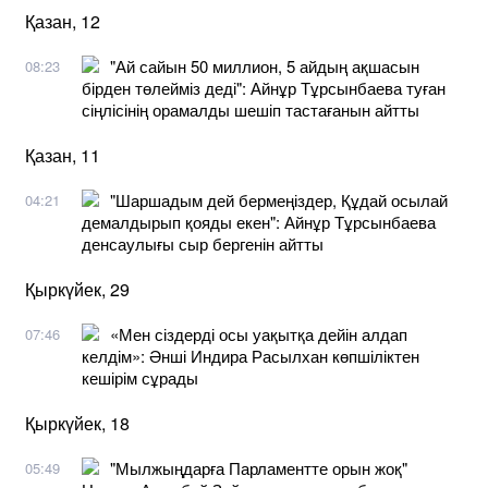
Қазан, 12
"Ай сайын 50 миллион, 5 айдың ақшасын
08:23
бірден төлейміз деді": Айнұр Тұрсынбаева туған
сіңлісінің орамалды шешіп тастағанын айтты
Қазан, 11
"Шаршадым дей бермеңіздер, Құдай осылай
04:21
демалдырып қояды екен": Айнұр Тұрсынбаева
денсаулығы сыр бергенін айтты
Қыркүйек, 29
​«Мен сіздерді осы уақытқа дейін алдап
07:46
келдім»: Әнші Индира Расылхан көпшіліктен
кешірім сұрады
Қыркүйек, 18
"Мылжыңдарға Парламентте орын жоқ"
05:49