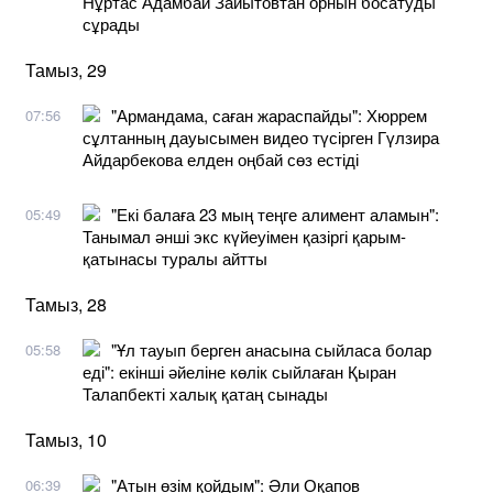
Нұртас Адамбай Зайытовтан орнын босатуды
сұрады
Тамыз, 29
"Армандама, саған жараспайды": Хюррем
07:56
сұлтанның дауысымен видео түсірген Гүлзира
Айдарбекова елден оңбай сөз естіді
"Екі балаға 23 мың теңге алимент аламын":
05:49
Танымал әнші экс күйеуімен қазіргі қарым-
қатынасы туралы айтты
Тамыз, 28
"Ұл тауып берген анасына сыйласа болар
05:58
еді": екінші әйеліне көлік сыйлаған Қыран
Талапбекті халық қатаң сынады
Тамыз, 10
"Атын өзім қойдым": Әли Оқапов
06:39