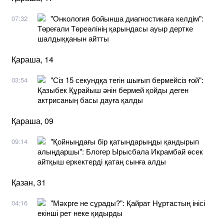
"Онкология бойынша диагностикаға келдім":
07:32
Төреғали Төреәлінің қарындасы ауыр дертке
шалдыққанын айтты
Қараша, 14
"Сіз 15 секундқа тегін шығып бермейсіз ғой":
03:54
Қазыбек Құрайыш әнін бермей қойды деген
актрисаның басы дауға қалды
Қараша, 09
"Қойныңдағы бір қатындарыңды қандырып
09:14
алыңдаршы": Блогер Ырысбала Икрамбай өсек
айтқыш еркектерді қатаң сынға алды
Қазан, 31
"Мәхрге не сұрады?": Қайрат Нұртастың інісі
04:16
екінші рет неке қидырды