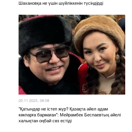
Шахановқа не үшін шүйліккенін түсіндірді
20.11.2023, 08:08
"Қатындар не істеп жүр? Қазақта әйел адам
көкпарға бармаған": Мейрамбек Беспаевтың әйелі
халықтан оңбай сөз естіді