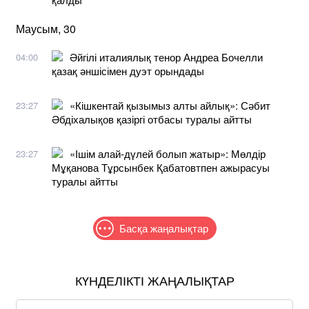
Маусым, 30
Әйгілі италиялық тенор Андреа Бочелли
04:00
қазақ әншісімен дуэт орындады
«Кішкентай қызымыз алты айлық»: Сәбит
23:27
Әбдіхалықов қазіргі отбасы туралы айтты
«Ішім алай-дүлей болып жатыр»: Мөлдір
23:27
Мұқанова Тұрсынбек Қабатовтпен ажырасуы
туралы айтты
Басқа жаңалықтар
КҮНДЕЛІКТІ ЖАҢАЛЫҚТАР