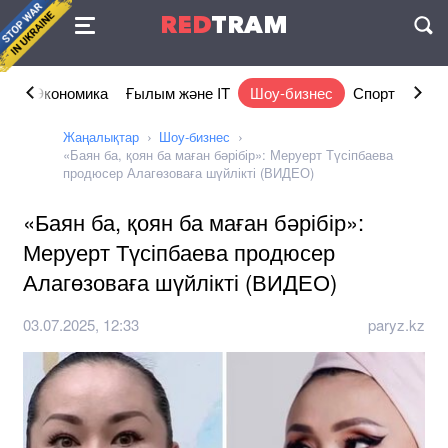
Келісімі
RED
TRAM
П
ам
Экономика
Ғылым және IT
Шоу-бизнес
Спорт
Өмір
Жаңалықтар
Шоу-бизнес
«Баян ба, қоян ба маған бәрібір»: Меруерт Түсіпбаева
продюсер Алагөзоваға шүйлікті (ВИДЕО)
«Баян ба, қоян ба маған бәрібір»:
Меруерт Түсіпбаева продюсер
Алагөзоваға шүйлікті (ВИДЕО)
03.07.2025, 12:33
paryz.kz