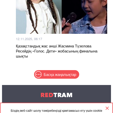
12.11.2025, 06:17
Қазақстандық жас әнші Жасмина Түзелова
Ресейдің «Голос. Дети» жобасының финалына
шықты
Басқа жаңалықтар
RED
TRAM
© 2004-2026 Redtram, Ltd.
Біздің веб-сайт шолу тәжірибеңізді қамтамасыз ету үшін cookie