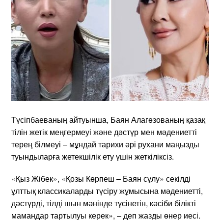
Түсіпбаеваның айтуынша, Баян Алагөзованың қазақ
тілін жетік меңгермеуі және дәстүр мен мәдениетті
терең білмеуі – мұндай тарихи әрі рухани маңызды
туындыларға жетекшілік ету үшін жеткіліксіз.
«Қыз Жібек», «Қозы Көрпеш – Баян сұлу» секілді
ұлттық классикаларды түсіру жұмысына мәдениетті,
дәстүрді, тілді шын мәнінде түсінетін, кәсіби білікті
мамандар тартылуы керек», – деп жазды өнер иесі.