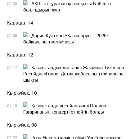
АҚШ-та тұратын қазақ қызы Netflix-ті
04:30
бағындырып жүр
Қараша, 14
Дәрия Қуатжан «Қазақ аруы – 2025»
05:55
байқауының жеңімпазы
Қараша, 12
Қазақстандық жас әнші Жасмина Түзелова
06:17
Ресейдің «Голос. Дети» жобасының финалына
шықты
Қыркүйек, 10
Қазақстанда ресейлік әнші Полина
04:19
Гагаринаның концерті өтпейтін болды
Қыркүйек, 08
Роза Әлқожа күміс тойын YouTube арқылы
07:22