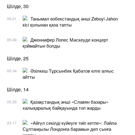
Шілде, 30
Танымал өзбекстандық әнші Zeboyi Jahon
09:21
кісі қолынан қаза тапты
Дженнифер Лопес Мәскеуде концерт
05:49
қоймайтын болды
Шілде, 25
Әзілкеш Тұрсынбек Қабатов елге алғыс
05:34
айтты
Шілде, 14
Қазақстандық әнші «Славян базары»
05:29
халықаралық байқауында топ жарды
«Айгүл секілді күйеуге тиіп кетпе»: Ләйлә
23:17
Сұлтанқызы Лондонға барамын деп сынға
қалды