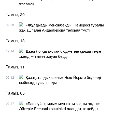
жасамақ
Тамыз, 20
«Жұлдызды менсінбейді»: Немересі туралы
09:23
жақ ашпаған Айдарбекова талқыға түсті
Тамыз, 13
Джей Ло Қазақстан бюджетіне қанша теңге
12:14
әкелді – Үкімет жауап берді
Тамыз, 11
Қазақстандық фильм Нью-Йоркте беделді
09:12
сыйлыққа ұсынылды
Тамыз, 05
«Бас сүйек, миым мен көзім зақым алды»:
07:37
Әйкерім Есенәлі көпшілікті алаңдатып қойды