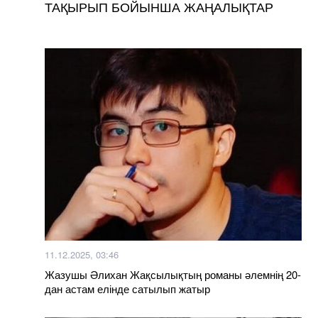
ТАҚЫРЫП БОЙЫНША ЖАҢАЛЫҚТАР
11.12.2025, 03:46
Жазушы Әлихан Жақсылықтың романы әлемнің 20-
дан астам елінде сатылып жатыр