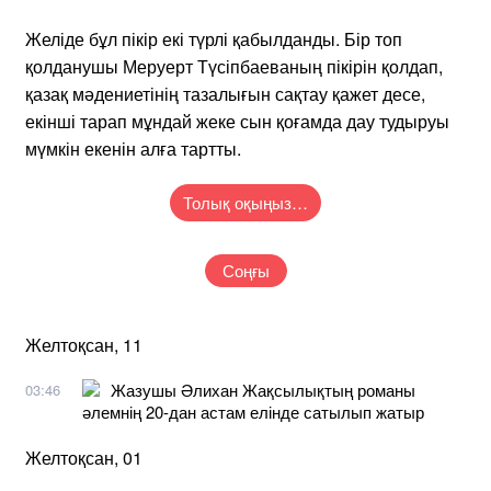
Желіде бұл пікір екі түрлі қабылданды. Бір топ
қолданушы Меруерт Түсіпбаеваның пікірін қолдап,
қазақ мәдениетінің тазалығын сақтау қажет десе,
екінші тарап мұндай жеке сын қоғамда дау тудыруы
мүмкін екенін алға тартты.
Толық оқыңыз…
Соңғы
Желтоқсан, 11
Жазушы Әлихан Жақсылықтың романы
03:46
әлемнің 20-дан астам елінде сатылып жатыр
Желтоқсан, 01