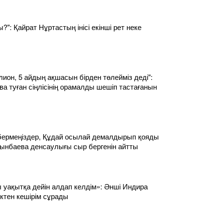
?": Қайрат Нұртастың інісі екінші рет неке
лион, 5 айдың ақшасын бірден төлейміз деді":
а туған сіңлісінің орамалды шешіп тастағанын
ермеңіздер, Құдай осылай демалдырып қояды
сынбаева денсаулығы сыр бергенін айтты
ы уақытқа дейін алдап келдім»: Әнші Индира
ктен кешірім сұрады