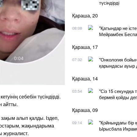
түсіндірді
Қараша, 20
"Қатындар не істе
08:08
Мейрамбек Беспае
Қараша, 17
"Онкология бойын
07:32
қарындасы ауыр 
Қараша, 14
"Сіз 15 секундқа 
03:54
етуінің себебін түсіндірді.
бермей қойды дег
н айтты.
Қараша, 09
 зақым алып қалды. Іздеп,
"Қойныңдағы бір
09:14
 достарым, жақындарыма
Ырысбала Икрамб
ы журналист.