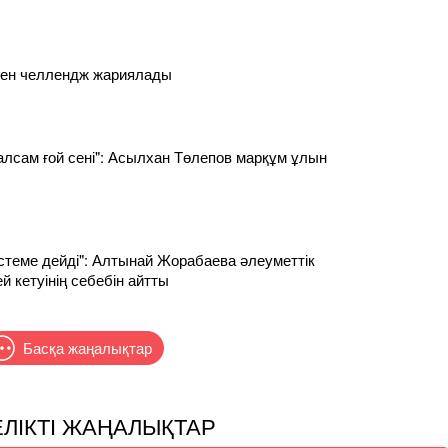
ен челлендж жариялады
алсам ғой сені": Асылхан Төлепов марқұм ұлын
істеме дейді": Алтынай Жорабаева әлеуметтік
й кетуінің себебін айтты
Басқа жаңалықтар
ЕЛІКТІ ЖАҢАЛЫҚТАР