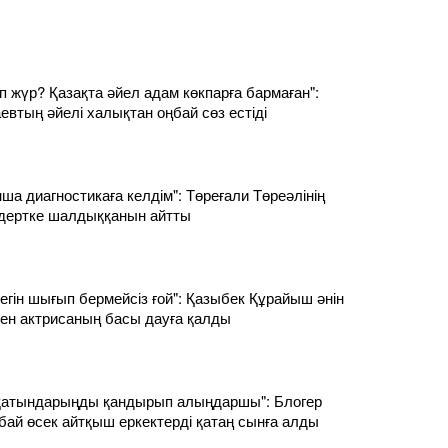
п жүр? Қазақта әйел адам көкпарға бармаған":
втың әйелі халықтан оңбай сөз естіді
ша диагностикаға келдім": Төреғали Төреәлінің
дертке шалдыққанын айтты
тегін шығып бермейсіз ғой": Қазыбек Құрайыш әнін
ен актрисаның басы дауға қалды
 қатындарыңды қандырып алыңдаршы": Блогер
ай өсек айтқыш еркектерді қатаң сынға алды