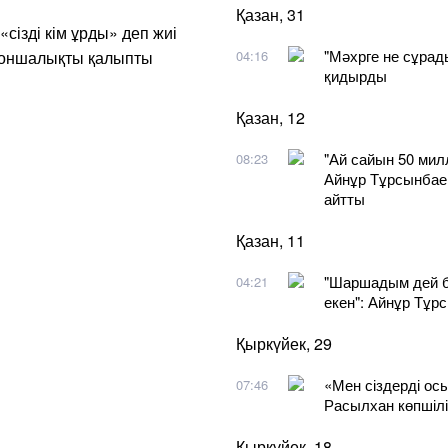
Қазан, 31
«сізді кім ұрды» деп жиі
"Мәхрге не сұрады
 соншалықты қалыпты
04:16
қидырды
Қазан, 12
"Ай сайын 50 мил
08:23
Айнұр Тұрсынбаев
айтты
Қазан, 11
"Шаршадым дей б
04:21
екен": Айнұр Тұр
Қыркүйек, 29
​«Мен сіздерді ос
07:46
Расылхан көпшілі
Қыркүйек, 18