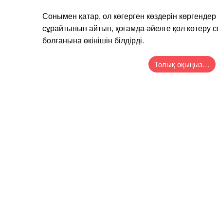
Сонымен қатар, ол көгерген көздерін көргендер 
сұрайтынын айтып, қоғамда әйелге қол көтеру
болғанына өкінішін білдірді.
Толық оқыңыз…