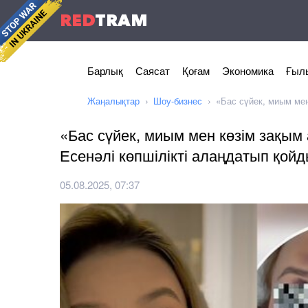
RED
TRAM
Барлық
Саясат
Қоғам
Экономика
Ғылы
Жаңалықтар
Шоу-бизнес
«Бас сүйек, миым мен
«Бас сүйек, миым мен көзім зақым
Есенәлі көпшілікті алаңдатып қой
05.08.2025, 07:37