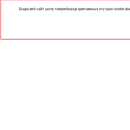
Біздің веб-сайт шолу тәжірибеңізді қамтамасыз ету үшін cookie