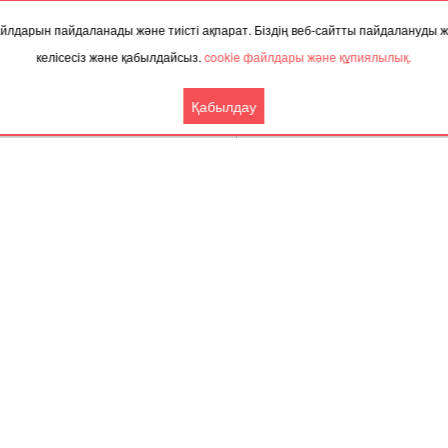
 файлдарын пайдаланады және тиісті ақпарат. Біздің веб-сайтты пайдалануды
келісесіз және қабылдайсыз.
cookie файлдары және құпиялылық.
Қабылдау
Бүгін,
8 тамыз 202
ТАҚЫРЫП БОЙЫНША ЖАҢАЛЫҚТАР