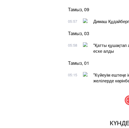
Тамыз, 09
Димаш Құдайберг
05:57
Тамыз, 03
"Қатты құшақтап 
05:58
еске алды
Тамыз, 01
"Күйеуім ештеңе 
05:15
желілерде көрінбе
КҮНД