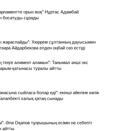
рламентте орын жоқ" Нұртас Адамбай
н босатуды сұрады
ан жараспайды": Хюррем сұлтанның дауысымен
лзира Айдарбекова елден оңбай сөз естіді
ың теңге алимент аламын": Танымал әнші экс
і қарым-қатынасы туралы айтты
анасына сыйласа болар еді": екінші әйеліне көлік
алапбекті халық қатаң сынады
м": Әли Оқапов тұңғышының есімін не себепті
н айтты