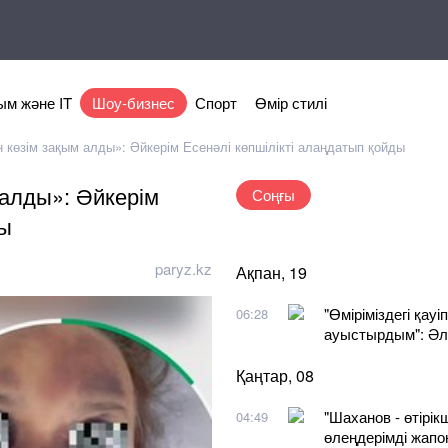
м және IT
Шоу-бизнес
Спорт
Өмір стилі
 көзім зақым алды»: Әйкерім Есенәлі көпшілікті алаңдатып қойды
 алды»: Әйкерім
Соңғы
ды
paryz.kz
Ақпан, 19
"Өміріміздегі қау
06:28
ауыстырдым": Әл
Қаңтар, 08
"Шаханов - өтірік
04:49
өлеңдерімді жапо