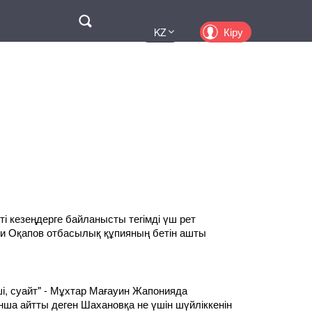
Поиск
Кіру
KZ
UA
EN
PL
RU
іпті кезеңдерге байланысты тегімді үш рет
и Оқапов отбасылық құпияның бетін ашты
ші, суайт" - Мұхтар Мағауин Жапонияда
нша айтты деген Шахановқа не үшін шүйліккенін