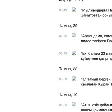
"Мылжыңдарға Па
05:49
Зайытовтан орны
Тамыз, 29
"Армандама, сағ
07:56
видео түсірген Гү
"Екі балаға 23 м
05:49
күйеуімен қазірг
Тамыз, 28
"Ұл тауып берген 
05:58
сыйлаған Қыран Т
Тамыз, 10
"Атын өзім қойды
06:39
анасы қоймағаны