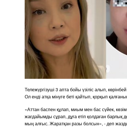
Тележүргізуші 3 апта бойы үзіліс алып, көрінбей к
Ол енді атқа мінуге беті қайтып, қорқып қалғаны
«Аттан баспен құлап, миым мен бас сүйек, көзім
жағдайымды сұрап, дұға етіп қолдаған барлық
мың алғыс. Жаратқан разы болсын», - деп жазд