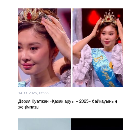
14.11.2025, 05:55
Дәрия Қуатжан «Қазақ аруы – 2025» байқауының
жеңімпазы