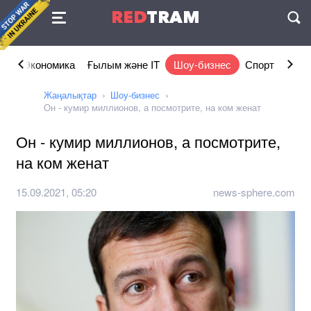
Келісімі
RED
TRAM
П
ам
Экономика
Ғылым және IT
Шоу-бизнес
Спорт
Өмір
Жаңалықтар
Шоу-бизнес
Он - кумир миллионов, а посмотрите, на ком женат
Он - кумир миллионов, а посмотрите,
на ком женат
15.09.2021, 05:20
news-sphere.com