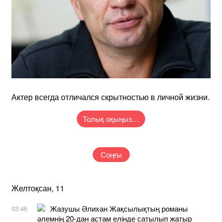
Актер всегда отличался скрытностью в личной жизни.
Толық оқыңыз…
Соңғы
Желтоқсан, 11
Жазушы Әлихан Жақсылықтың романы
03:46
әлемнің 20-дан астам елінде сатылып жатыр