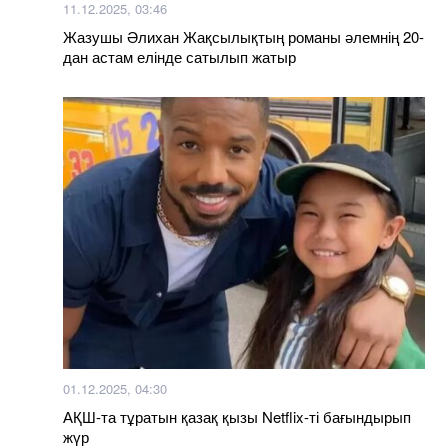
11.12.2025, 03:46
Жазушы Әлихан Жақсылықтың романы әлемнің 20-
дан астам елінде сатылып жатыр
01.12.2025, 04:30
АҚШ-та тұратын қазақ қызы Netflix-ті бағындырып
жүр