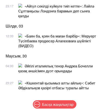
«Айгүл секілді күйеуге тиіп кетпе»: Ләйлә
23:17
Сұлтанқызы Лондонға барамын деп сынға
қалды
Шілде, 03
«Баян ба, қоян ба маған бәрібір»: Меруерт
12:33
Түсіпбаева продюсер Алагөзоваға шүйлікті
(ВИДЕО)
Маусым, 30
Әйгілі италиялық тенор Андреа Бочелли
04:00
қазақ әншісімен дуэт орындады
«Кішкентай қызымыз алты айлық»: Сәбит
23:27
Әбдіхалықов қазіргі отбасы туралы айтты
Басқа жаңалықтар