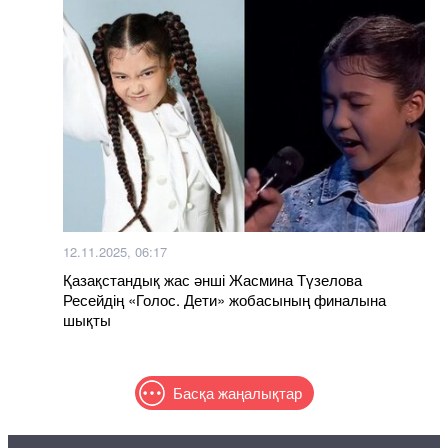
12.11.2025, 06:17
Қазақстандық жас әнші Жасмина Түзелова
Ресейдің «Голос. Дети» жобасының финалына
шықты
Басқа жаңалықтар