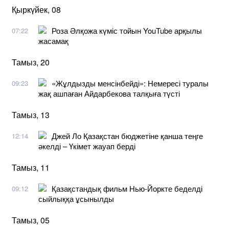
Қыркүйек, 08
Роза Әлқожа күміс тойын YouTube арқылы
07:22
жасамақ
Тамыз, 20
«Жұлдызды менсінбейді»: Немересі туралы
09:23
жақ ашпаған Айдарбекова талқыға түсті
Тамыз, 13
Джей Ло Қазақстан бюджетіне қанша теңге
12:14
әкелді – Үкімет жауап берді
Тамыз, 11
Қазақстандық фильм Нью-Йоркте беделді
09:12
сыйлыққа ұсынылды
Тамыз, 05