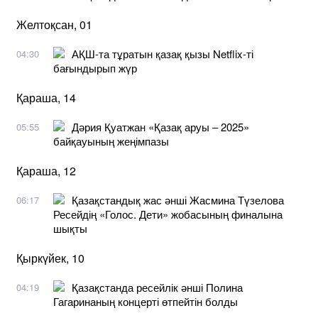
Желтоқсан, 01
АҚШ-та тұратын қазақ қызы Netflix-ті
04:30
бағындырып жүр
Қараша, 14
Дәрия Қуатжан «Қазақ аруы – 2025»
05:55
байқауының жеңімпазы
Қараша, 12
Қазақстандық жас әнші Жасмина Түзелова
06:17
Ресейдің «Голос. Дети» жобасының финалына
шықты
Қыркүйек, 10
Қазақстанда ресейлік әнші Полина
04:19
Гагаринаның концерті өтпейтін болды