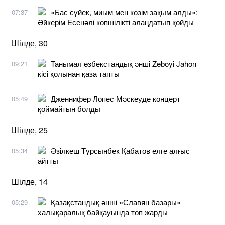
«Бас сүйек, миым мен көзім зақым алды»:
07:37
Әйкерім Есенәлі көпшілікті алаңдатып қойды
Шілде, 30
Танымал өзбекстандық әнші Zeboyi Jahon
09:21
кісі қолынан қаза тапты
Дженнифер Лопес Мәскеуде концерт
05:49
қоймайтын болды
Шілде, 25
Әзілкеш Тұрсынбек Қабатов елге алғыс
05:34
айтты
Шілде, 14
Қазақстандық әнші «Славян базары»
05:29
халықаралық байқауында топ жарды