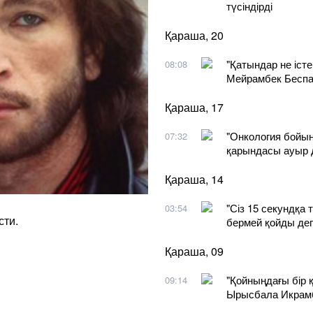
түсіндірді
Қараша, 20
"Қатындар не істе
08:08
Мейрамбек Беспае
Қараша, 17
"Онкология бойын
07:32
қарындасы ауыр 
Қараша, 14
"Сіз 15 секундқа 
03:54
сти.
бермей қойды дег
Қараша, 09
"Қойныңдағы бір
09:14
Ырысбала Икрамб