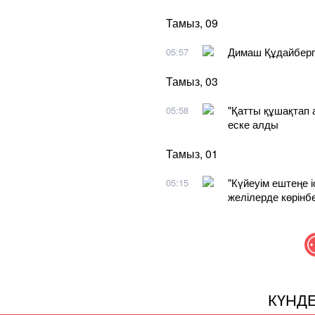
Тамыз, 09
Димаш Құдайберг
05:57
Тамыз, 03
"Қатты құшақтап 
05:58
еске алды
Тамыз, 01
"Күйеуім ештеңе 
05:15
желілерде көрінбе
КҮНД