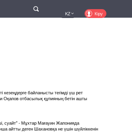
Поиск
Кіру
KZ
UA
EN
PL
RU
іпті кезеңдерге байланысты тегімді үш рет
и Оқапов отбасылық құпияның бетін ашты
ші, суайт" - Мұхтар Мағауин Жапонияда
нша айтты деген Шахановқа не үшін шүйліккенін