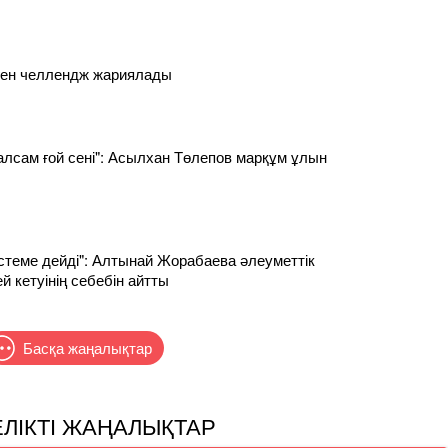
ен челлендж жариялады
алсам ғой сені": Асылхан Төлепов марқұм ұлын
істеме дейді": Алтынай Жорабаева әлеуметтік
й кетуінің себебін айтты
Басқа жаңалықтар
ЕЛІКТІ ЖАҢАЛЫҚТАР