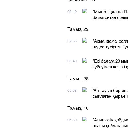
"Мылжыңдарға Па
05:49
Зайытовтан орны
Тамыз, 29
"Армандама, сағ
07:56
видео түсірген Гү
"Екі балаға 23 м
05:49
күйеуімен қазірг
Тамыз, 28
"Ұл тауып берген 
05:58
сыйлаған Қыран Т
Тамыз, 10
"Атын өзім қойды
06:39
анасы қоймағаны