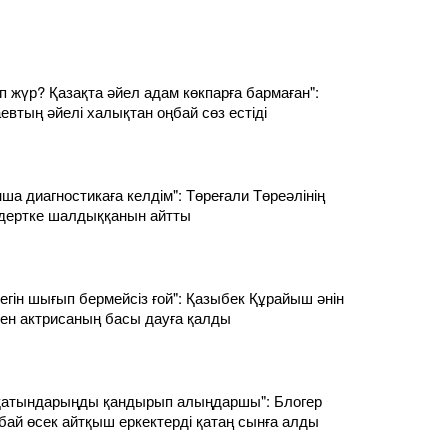
п жүр? Қазақта әйел адам көкпарға бармаған":
втың әйелі халықтан оңбай сөз естіді
ша диагностикаға келдім": Төреғали Төреәлінің
дертке шалдыққанын айтты
тегін шығып бермейсіз ғой": Қазыбек Құрайыш әнін
ен актрисаның басы дауға қалды
 қатындарыңды қандырып алыңдаршы": Блогер
ай өсек айтқыш еркектерді қатаң сынға алды