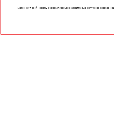
Біздің веб-сайт шолу тәжірибеңізді қамтамасыз ету үшін cookie