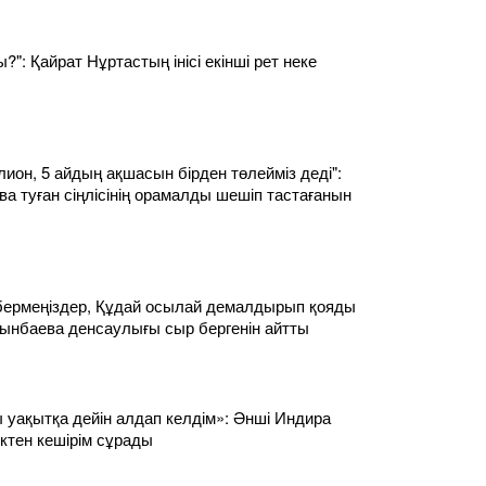
?": Қайрат Нұртастың інісі екінші рет неке
лион, 5 айдың ақшасын бірден төлейміз деді":
а туған сіңлісінің орамалды шешіп тастағанын
ермеңіздер, Құдай осылай демалдырып қояды
сынбаева денсаулығы сыр бергенін айтты
ы уақытқа дейін алдап келдім»: Әнші Индира
ктен кешірім сұрады