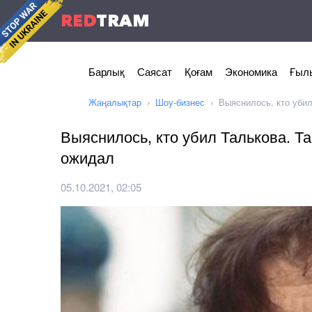
RED
TRAM
Барлық
Саясат
Қоғам
Экономика
Ғылы
Жаңалықтар
Шоу-бизнес
Выяснилось, кто убил
Выяснилось, кто убил Талькова. Та
ожидал
05.10.2021, 02:05