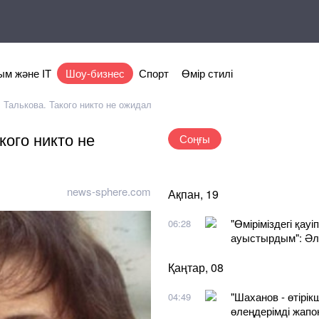
м және IT
Шоу-бизнес
Спорт
Өмір стилі
 Талькова. Такого никто не ожидал
кого никто не
Соңғы
news-sphere.com
Ақпан, 19
"Өміріміздегі қау
06:28
ауыстырдым": Әл
Қаңтар, 08
"Шаханов - өтірік
04:49
өлеңдерімді жапо