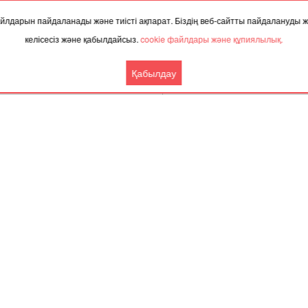
 файлдарын пайдаланады және тиісті ақпарат. Біздің веб-сайтты пайдалануды
келісесіз және қабылдайсыз.
cookie файлдары және құпиялылық.
Қабылдау
Бүгін,
8 тамыз 202
ТАҚЫРЫП БОЙЫНША ЖАҢАЛЫҚТАР