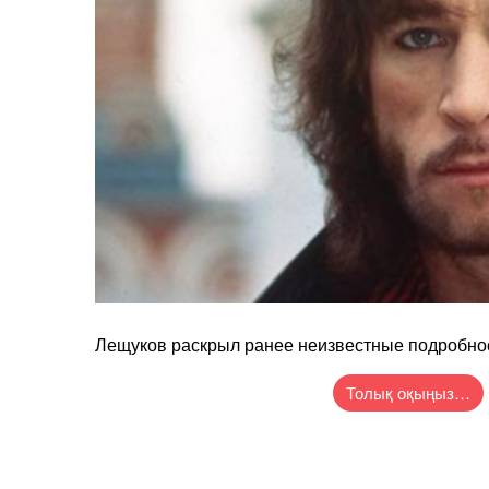
Лещуков раскрыл ранее неизвестные подробно
Толық оқыңыз…