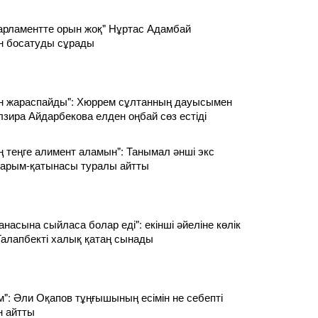
рламентте орын жоқ" Нұртас Адамбай
н босатуды сұрады
ан жараспайды": Хюррем сұлтанның дауысымен
лзира Айдарбекова елден оңбай сөз естіді
ың теңге алимент аламын": Танымал әнші экс
і қарым-қатынасы туралы айтты
анасына сыйласа болар еді": екінші әйеліне көлік
алапбекті халық қатаң сынады
м": Әли Оқапов тұңғышының есімін не себепті
н айтты