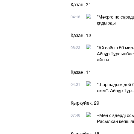
Қазан, 31
"Мәхрге не сұрады
04:16
қидырды
Қазан, 12
"Ай сайын 50 мил
08:23
Айнұр Тұрсынбаев
айтты
Қазан, 11
"Шаршадым дей б
04:21
екен": Айнұр Тұр
Қыркүйек, 29
​«Мен сіздерді ос
07:46
Расылхан көпшілі
Қыркүйек, 18