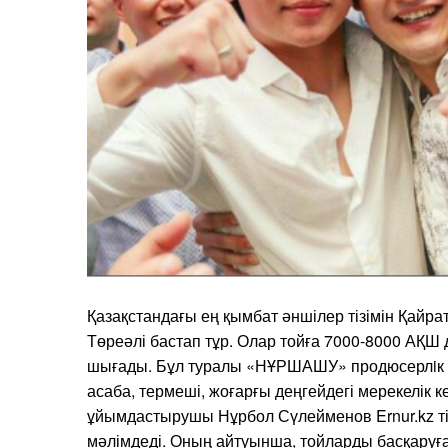
Қазақстандағы ең қымбат әншілер тізімін Қайра
Төреәлі бастап тұр. Олар тойға 7000-8000 АҚ
шығады. Бұл туралы «НҰРШАШУ» продюсерлiк 
асаба, термеші, жоғарғы деңгейдегі мерекелік 
ұйымдастырушы Нұрбол Сүлейменов Ernur.kz ті
мәлімдеді. Оның айтуынша, тойларды басқаруға