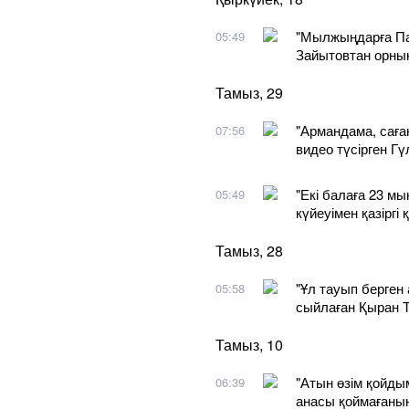
"Мылжыңдарға Па
05:49
Зайытовтан орны
Тамыз, 29
"Армандама, сағ
07:56
видео түсірген Гү
"Екі балаға 23 м
05:49
күйеуімен қазірг
Тамыз, 28
"Ұл тауып берген 
05:58
сыйлаған Қыран Т
Тамыз, 10
"Атын өзім қойды
06:39
анасы қоймағаны