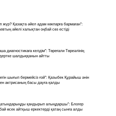
п жүр? Қазақта әйел адам көкпарға бармаған":
втың әйелі халықтан оңбай сөз естіді
ша диагностикаға келдім": Төреғали Төреәлінің
дертке шалдыққанын айтты
тегін шығып бермейсіз ғой": Қазыбек Құрайыш әнін
ен актрисаның басы дауға қалды
 қатындарыңды қандырып алыңдаршы": Блогер
ай өсек айтқыш еркектерді қатаң сынға алды