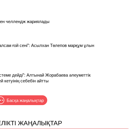
ен челлендж жариялады
алсам ғой сені": Асылхан Төлепов марқұм ұлын
істеме дейді": Алтынай Жорабаева әлеуметтік
й кетуінің себебін айтты
Басқа жаңалықтар
ЕЛІКТІ ЖАҢАЛЫҚТАР