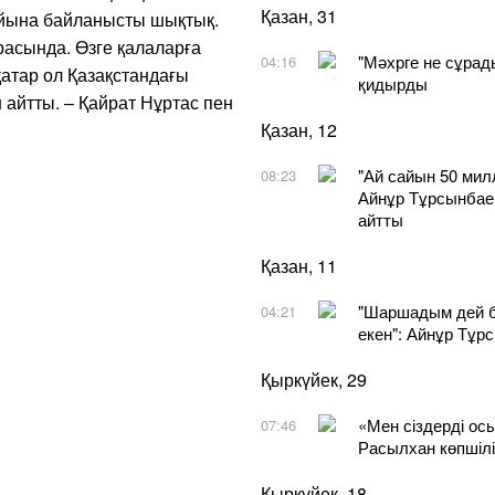
Қазан, 31
айына байланысты шықтық.
расында. Өзге қалаларға
"Мәхрге не сұрады
04:16
атар ол Қазақстандағы
қидырды
 айтты. – Қайрат Нұртас пен
Қазан, 12
"Ай сайын 50 мил
08:23
Айнұр Тұрсынбаев
айтты
Қазан, 11
"Шаршадым дей б
04:21
екен": Айнұр Тұр
Қыркүйек, 29
​«Мен сіздерді ос
07:46
Расылхан көпшілі
Қыркүйек, 18