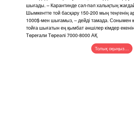
шығады. – Карантинде сәл-пәл халықтың жағд
Шымкентте той басқару 150-200 мың теңгенің а
1000$-мен шығамыз, – дейді тамада. Сонымен қ
тойға шығатын ең қымбат әншілер кімдер екенін
Төреғали Төреәлі 7000-8000 АҚ
Толық оқыңыз…