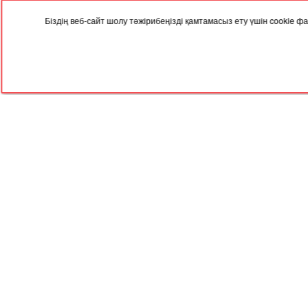
Біздің веб-сайт шолу тәжірибеңізді қамтамасыз ету үшін cookie