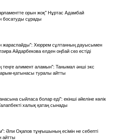
рламентте орын жоқ" Нұртас Адамбай
н босатуды сұрады
ан жараспайды": Хюррем сұлтанның дауысымен
лзира Айдарбекова елден оңбай сөз естіді
ың теңге алимент аламын": Танымал әнші экс
і қарым-қатынасы туралы айтты
анасына сыйласа болар еді": екінші әйеліне көлік
алапбекті халық қатаң сынады
м": Әли Оқапов тұңғышының есімін не себепті
н айтты