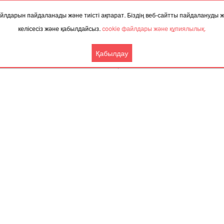
 файлдарын пайдаланады және тиісті ақпарат. Біздің веб-сайтты пайдалануды
келісесіз және қабылдайсыз.
cookie файлдары және құпиялылық.
Қабылдау
Бүгін,
8 тамыз 202
ТАҚЫРЫП БОЙЫНША ЖАҢАЛЫҚТАР