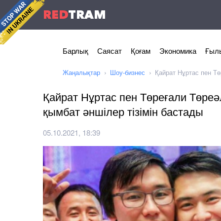
RED
TRAM
Барлық
Саясат
Қоғам
Экономика
Ғылы
Жаңалықтар
Шоу-бизнес
Қайрат Нұртас пен Тө
Қайрат Нұртас пен Төреғали Төреә
қымбат әншілер тізімін бастады
05.10.2021, 18:39