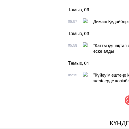
Тамыз, 09
Димаш Құдайберг
05:57
Тамыз, 03
"Қатты құшақтап 
05:58
еске алды
Тамыз, 01
"Күйеуім ештеңе 
05:15
желілерде көрінбе
КҮНД