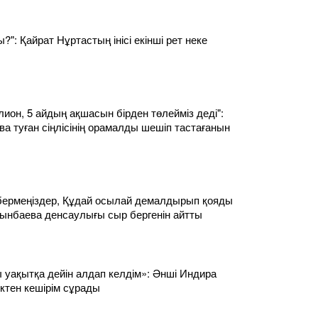
?": Қайрат Нұртастың інісі екінші рет неке
лион, 5 айдың ақшасын бірден төлейміз деді":
а туған сіңлісінің орамалды шешіп тастағанын
ермеңіздер, Құдай осылай демалдырып қояды
сынбаева денсаулығы сыр бергенін айтты
ы уақытқа дейін алдап келдім»: Әнші Индира
ктен кешірім сұрады