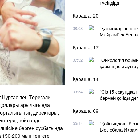
түсіндірді
Қараша, 20
"Қатындар не істе
08:08
Мейрамбек Беспае
Қараша, 17
"Онкология бойын
07:32
қарындасы ауыр 
Қараша, 14
"Сіз 15 секундқа 
03:54
т Нұртас пен Төреғали
бермей қойды дег
Ш доллары арылығында
Қараша, 09
орталығының директоры,
кештерді, тойларды
"Қойныңдағы бір
09:14
лшісіне берген сұхбатында
Ырысбала Икрамб
 150-200 мың теңгеге