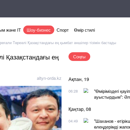
м және IT
Шоу-бизнес
Спорт
Өмір стилі
реғали Төреәлі Қазақстандағы ең қымбат әншілер тізімін бастады
лі Қазақстандағы ең
Соңғы
altyn-orda.kz
Ақпан, 19
"Өміріміздегі қау
06:28
ауыстырдым": Әл
Қаңтар, 08
"Шаханов - өтірік
04:49
өлеңдерімді жапо