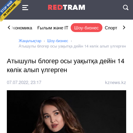
Келісімі
RED
TRAM
П
ам
Экономика
Ғылым және IT
Шоу-бизнес
Спорт
Өмір
Жаңалықтар
Шоу-бизнес
Атышулы блогер осы уақытқа дейін 14 көлік алып үлгерген
Атышулы блогер осы уақытқа дейін 14
көлік алып үлгерген
07.07.2022, 23:17
kznews.kz