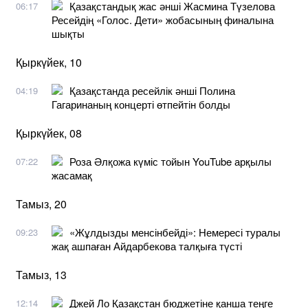
Қазақстандық жас әнші Жасмина Түзелова
06:17
Ресейдің «Голос. Дети» жобасының финалына
шықты
Қыркүйек, 10
Қазақстанда ресейлік әнші Полина
04:19
Гагаринаның концерті өтпейтін болды
Қыркүйек, 08
Роза Әлқожа күміс тойын YouTube арқылы
07:22
жасамақ
Тамыз, 20
«Жұлдызды менсінбейді»: Немересі туралы
09:23
жақ ашпаған Айдарбекова талқыға түсті
Тамыз, 13
Джей Ло Қазақстан бюджетіне қанша теңге
12:14