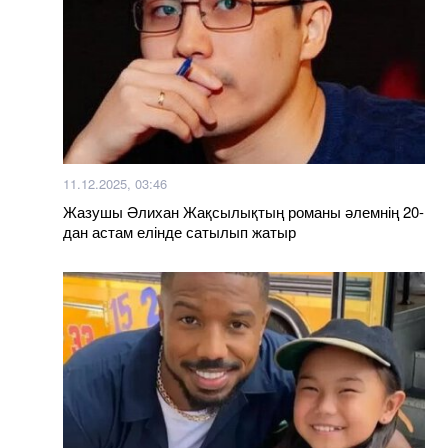
11.12.2025, 03:46
Жазушы Әлихан Жақсылықтың романы әлемнің 20-
дан астам елінде сатылып жатыр