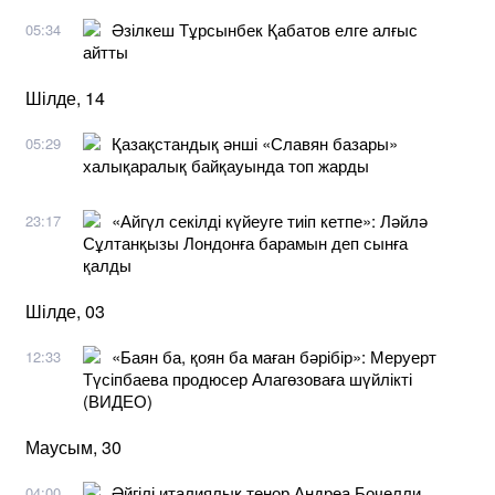
Әзілкеш Тұрсынбек Қабатов елге алғыс
05:34
айтты
Шілде, 14
Қазақстандық әнші «Славян базары»
05:29
халықаралық байқауында топ жарды
«Айгүл секілді күйеуге тиіп кетпе»: Ләйлә
23:17
Сұлтанқызы Лондонға барамын деп сынға
қалды
Шілде, 03
«Баян ба, қоян ба маған бәрібір»: Меруерт
12:33
Түсіпбаева продюсер Алагөзоваға шүйлікті
(ВИДЕО)
Маусым, 30
Әйгілі италиялық тенор Андреа Бочелли
04:00