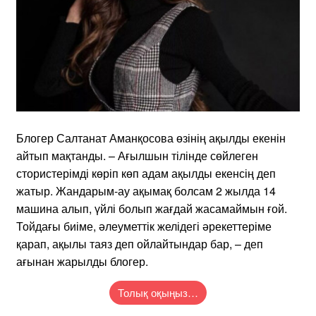
Блогер Салтанат Аманқосова өзінің ақылды екенін
айтып мақтанды. – Ағылшын тілінде сөйлеген
стористерімді көріп көп адам ақылды екенсің деп
жатыр. Жандарым-ау ақымақ болсам 2 жылда 14
машина алып, үйлі болып жағдай жасамаймын ғой.
Тойдағы биіме, әлеуметтік желідегі әрекеттеріме
қарап, ақылы таяз деп ойлайтындар бар, – деп
ағынан жарылды блогер.
Толық оқыңыз…