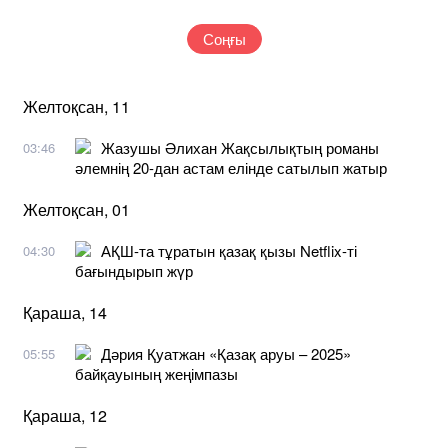
Соңғы
Желтоқсан, 11
Жазушы Әлихан Жақсылықтың романы
03:46
әлемнің 20-дан астам елінде сатылып жатыр
Желтоқсан, 01
АҚШ-та тұратын қазақ қызы Netflix-ті
04:30
бағындырып жүр
Қараша, 14
Дәрия Қуатжан «Қазақ аруы – 2025»
05:55
байқауының жеңімпазы
Қараша, 12