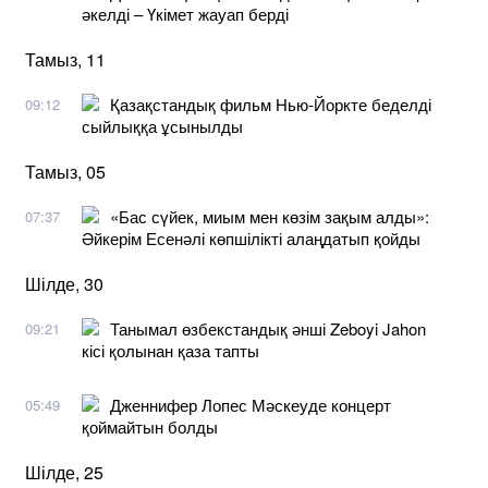
әкелді – Үкімет жауап берді
Тамыз, 11
Қазақстандық фильм Нью-Йоркте беделді
09:12
сыйлыққа ұсынылды
Тамыз, 05
«Бас сүйек, миым мен көзім зақым алды»:
07:37
Әйкерім Есенәлі көпшілікті алаңдатып қойды
Шілде, 30
Танымал өзбекстандық әнші Zeboyi Jahon
09:21
кісі қолынан қаза тапты
Дженнифер Лопес Мәскеуде концерт
05:49
қоймайтын болды
Шілде, 25