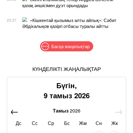
қазақ әншісімен дуэт орындады
«Кішкентай қызымыз алты айлық»: Сәбит
23:27
Әбдіхалықов қазіргі отбасы туралы айтты
Басқа жаңалықтар
КҮНДЕЛІКТІ ЖАҢАЛЫҚТАР
Бүгін,
9 тамыз 2026
Тамыз
2026
Дс
Сс
Ср
Бс
Жм
Сн
Жк