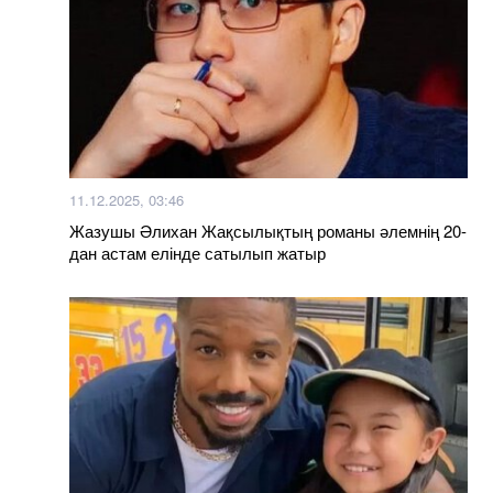
11.12.2025, 03:46
Жазушы Әлихан Жақсылықтың романы әлемнің 20-
дан астам елінде сатылып жатыр