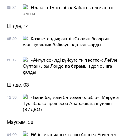
Әзілкеш Тұрсынбек Қабатов елге алғыс
05:34
айтты
Шілде, 14
Қазақстандық әнші «Славян базары»
05:29
халықаралық байқауында топ жарды
«Айгүл секілді күйеуге тиіп кетпе»: Ләйлә
23:17
Сұлтанқызы Лондонға барамын деп сынға
қалды
Шілде, 03
«Баян ба, қоян ба маған бәрібір»: Меруерт
12:33
Түсіпбаева продюсер Алагөзоваға шүйлікті
(ВИДЕО)
Маусым, 30
Әйгілі италиялық тенор Андреа Бочелли
04:00