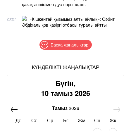
қазақ әншісімен дуэт орындады
«Кішкентай қызымыз алты айлық»: Сәбит
23:27
Әбдіхалықов қазіргі отбасы туралы айтты
Басқа жаңалықтар
КҮНДЕЛІКТІ ЖАҢАЛЫҚТАР
Бүгін,
10 тамыз 2026
Тамыз
2026
Дс
Сс
Ср
Бс
Жм
Сн
Жк