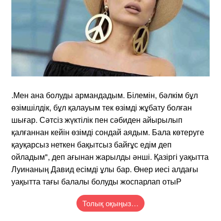
.Мен ана болуды армандадым. Білемін, бәлкім бұл
өзімшілдік, бұл қалауым тек өзімді жұбату болған
шығар. Сәтсіз жүктілік пен сәбиден айырылып
қалғаннан кейін өзімді сондай аядым. Бала көтеруге
қауқарсыз неткен бақытсыз байғұс едім деп
ойладым", деп ағынан жарылды әнші. Қазіргі уақытта
Луинаның Давид есімді ұлы бар. Өнер иесі алдағы
уақытта тағы балалы болуды жоспарлап отыР
Толық оқыңыз…