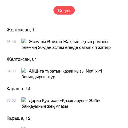
Соңғы
Желтоқсан, 11
Жазушы Әлихан Жақсылықтың романы
03:46
әлемнің 20-дан астам елінде сатылып жатыр
Желтоқсан, 01
АҚШ-та тұратын қазақ қызы Netflix-ті
04:30
бағындырып жүр
Қараша, 14
Дәрия Қуатжан «Қазақ аруы – 2025»
05:55
байқауының жеңімпазы
Қараша, 12