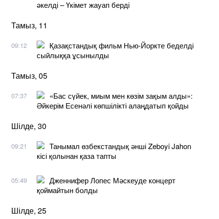
әкелді – Үкімет жауап берді
Тамыз, 11
Қазақстандық фильм Нью-Йоркте беделді
09:12
сыйлыққа ұсынылды
Тамыз, 05
«Бас сүйек, миым мен көзім зақым алды»:
07:37
Әйкерім Есенәлі көпшілікті алаңдатып қойды
Шілде, 30
Танымал өзбекстандық әнші Zeboyi Jahon
09:21
кісі қолынан қаза тапты
Дженнифер Лопес Мәскеуде концерт
05:49
қоймайтын болды
Шілде, 25