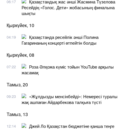
Қазақстандық жас әнші Жасмина Түзелова
06:17
Ресейдің «Голос. Дети» жобасының финалына
шықты
Қыркүйек, 10
Қазақстанда ресейлік әнші Полина
04:19
Гагаринаның концерті өтпейтін болды
Қыркүйек, 08
Роза Әлқожа күміс тойын YouTube арқылы
07:22
жасамақ
Тамыз, 20
«Жұлдызды менсінбейді»: Немересі туралы
09:23
жақ ашпаған Айдарбекова талқыға түсті
Тамыз, 13
Джей Ло Қазақстан бюджетіне қанша теңге
12:14