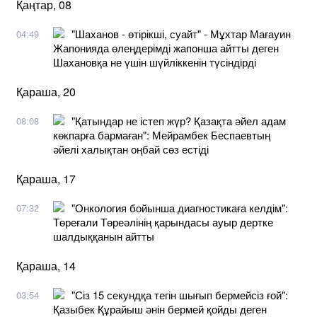
Қаңтар, 08
"Шаханов - өтірікші, суайт" - Мұхтар Мағауин
04:49
Жапонияда өлеңдерімді жапонша айтты деген
Шахановқа не үшін шүйліккенін түсіндірді
Қараша, 20
"Қатындар не істеп жүр? Қазақта әйел адам
08:08
көкпарға бармаған": Мейрамбек Беспаевтың
әйелі халықтан оңбай сөз естіді
Қараша, 17
"Онкология бойынша диагностикаға келдім":
07:32
Төреғали Төреәлінің қарындасы ауыр дертке
шалдыққанын айтты
Қараша, 14
"Сіз 15 секундқа тегін шығып бермейсіз ғой":
03:54
Қазыбек Құрайыш әнін бермей қойды деген