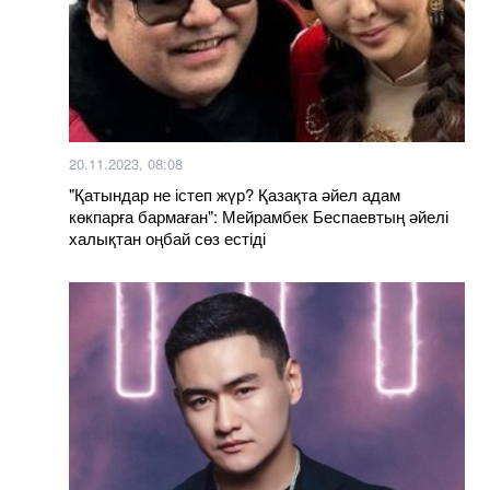
20.11.2023, 08:08
"Қатындар не істеп жүр? Қазақта әйел адам
көкпарға бармаған": Мейрамбек Беспаевтың әйелі
халықтан оңбай сөз естіді