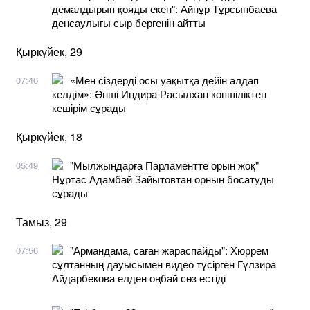
демалдырып қояды екен": Айнұр Тұрсынбаева
денсаулығы сыр бергенін айтты
Қыркүйек, 29
​«Мен сіздерді осы уақытқа дейін алдап
07:46
келдім»: Әнші Индира Расылхан көпшіліктен
кешірім сұрады
Қыркүйек, 18
"Мылжыңдарға Парламентте орын жоқ"
05:49
Нұртас Адамбай Зайытовтан орнын босатуды
сұрады
Тамыз, 29
"Армандама, саған жараспайды": Хюррем
07:56
сұлтанның дауысымен видео түсірген Гүлзира
Айдарбекова елден оңбай сөз естіді