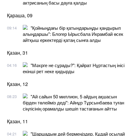
актрисаның басы дауға қалды
Қараша, 09
"Қойныңдағы бір қатындарыңды қандырып
09:14
алыңдаршы": Блогер Ырысбала Икрамбай өсек
айтқыш еркектерді қатаң сынға алды
Қазан, 31
"Мәхрге не сұрады?": Қайрат Нұртастың інісі
04:16
екінші рет неке қидырды
Қазан, 12
"Ай сайын 50 миллион, 5 айдың ақшасын
08:23
бірден төлейміз деді": Айнұр Тұрсынбаева туған
сіңлісінің орамалды шешіп тастағанын айтты
Қазан, 11
"Шаршадым дей бермеңіздер, Құдай осылай
04:21