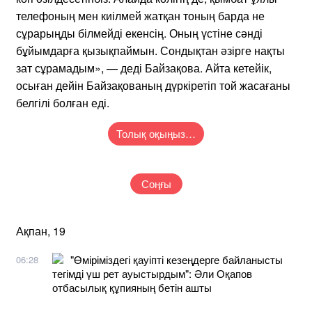
телефоның мен киілмей жатқан тоның барда не
сұрарыңды білмейді екенсің. Оның үстіне сәнді
бұйымдарға қызықпаймын. Сондықтан әзірге нақты
зат сұрамадым», — деді Байзақова. Айта кетейік,
осыған дейін Байзақованың дүркіретіп той жасағаны
белгілі болған еді.
Толық оқыңыз…
Соңғы
Ақпан, 19
"Өміріміздегі қауіпті кезеңдерге байланысты
06:28
тегімді үш рет ауыстырдым": Әли Оқапов
отбасылық құпияның бетін ашты