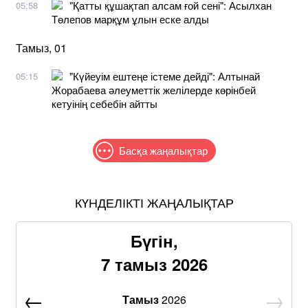
"Қатты құшақтап алсам ғой сені": Асылхан
05:58
Төлепов марқұм ұлын еске алды
Тамыз, 01
"Күйеуім ештеңе істеме дейді": Алтынай
05:15
Жорабаева әлеуметтік желілерде көрінбей
кетуінің себебін айтты
Басқа жаңалықтар
КҮНДЕЛІКТІ ЖАҢАЛЫҚТАР
Бүгін,
7 тамыз 2026
Тамыз
2026