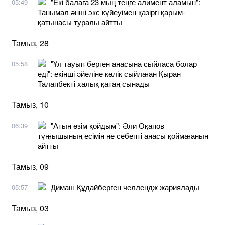
"Екі балаға 23 мың теңге алимент аламын":
05:49
Танымал әнші экс күйеуімен қазіргі қарым-
қатынасы туралы айтты
Тамыз, 28
"Ұл тауып берген анасына сыйласа болар
05:58
еді": екінші әйеліне көлік сыйлаған Қыран
Талапбекті халық қатаң сынады
Тамыз, 10
"Атын өзім қойдым": Әли Оқапов
06:39
тұңғышының есімін не себепті анасы қоймағанын
айтты
Тамыз, 09
Димаш Құдайберген челлендж жариялады
05:57
Тамыз, 03