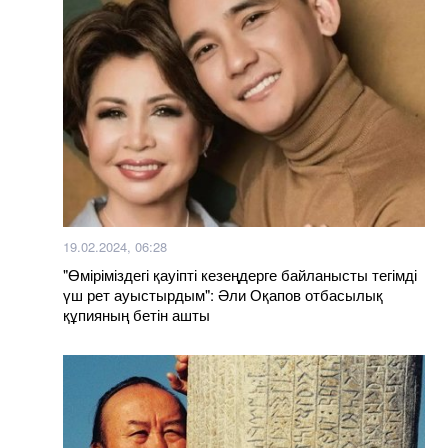
19.02.2024, 06:28
"Өміріміздегі қауіпті кезеңдерге байланысты тегімді
үш рет ауыстырдым": Әли Оқапов отбасылық
құпияның бетін ашты