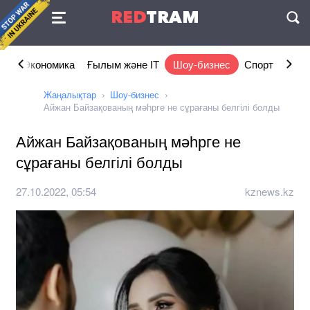
Келісімі
RED
TRAM
П
ам
Экономика
Ғылым және IT
Шоу-бизнес
Спорт
Өмір
Жаңалықтар
Шоу-бизнес
Айжан Байзақованың мәһрге не сұрағаны белгілі болды
Айжан Байзақованың мәһрге не
сұрағаны белгілі болды
27.10.2022, 05:54
kznews.kz