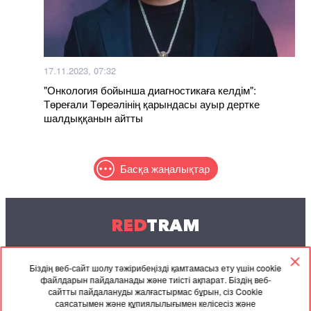
17.11.2023, 07:32
"Онкология бойынша диагностикаға келдім":
Төреғали Төреәлінің қарындасы ауыр дертке
шалдыққанын айтты
Басқа жаңалықтар
RED
TRAM
© 2004-2026 Redtram, Ltd.
Біздің веб-сайт шолу тәжірибеңізді қамтамасыз ету үшін cookie
файлдарын пайдаланады және тиісті ақпарат. Біздің веб-
Ынтымақтастық
Мұрағат
Байланысу
сайтты пайдалануды жалғастырмас бұрын, сіз Cookie
саясатымен және құпиялылығымен келісесіз және