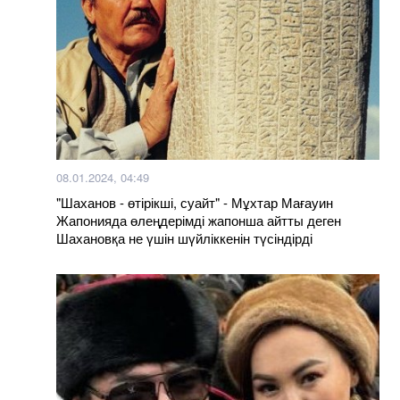
08.01.2024, 04:49
"Шаханов - өтірікші, суайт" - Мұхтар Мағауин
Жапонияда өлеңдерімді жапонша айтты деген
Шахановқа не үшін шүйліккенін түсіндірді