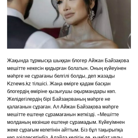
Жақында тұрмысқа шыққан блогер Айжан Байзақова
мешітте некесін қидырған болатын. Оның күйеуінен
мәһрге не сұрағаны белгілі болды, деп жазады
Kznews.kz тілшісі. Жаңа өмірге қадам басқан
блогердің өміріне қызығушы оқырмандары көп.
Желідегілердің бірі Байзақованың мәһрге не
қалағанын сұраған. Ал Айжан Байзақова мәһрге
мешітте ештеңе сұрамағанын жеткізді. «Мешітте
молданың көзінше ештеңе сұрамадым. Күйеуімнен
жеке сұрағым келетінін айттым. Біз бұл тақырыпқа
көп әзілдесетінбіз. Алайда көлігің де, қымбат ұялы